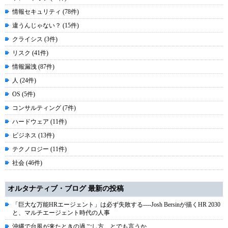
情報セキュリティ (78件)
違うんじゃない？ (15件)
クライシス (3件)
リスク (41件)
情報漏洩 (87件)
人 (24件)
OS (5件)
コンサルティング (7件)
ハードウェア (11件)
ビジネス (13件)
テクノロジー (11件)
社会 (46件)
オルタナティブ・ブログ 最新の投稿
「巨大な万能HRエージェント」は必ず失敗する----Josh Bersinが描くHR 2030
と、マルチエージェント時代の人事
沖縄で台風が来たときの過ごし方、とでも言うか