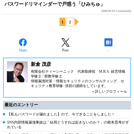
パスワードリマインダーで戸惑う「ひみちゅ」
2008/06/18
Comment(0)
1
2
Share
Post
-
新倉 茂彦
有限会社ティーシーニック
代表取締役 M.B.A. 経営情報
学修士 / 密教学修士
情報漏洩対策・情報セキュリティのコンサルティング、セ
キュリティ教育研修･演習の講師をしています。
» 詳しいプロフィール
最近のエントリー
【私もパスワードが漏れました】ので、今できることをしました！
SNS内部情報漏洩事故は「結局どうすれば起きないのか？」の根本思考がず
れている