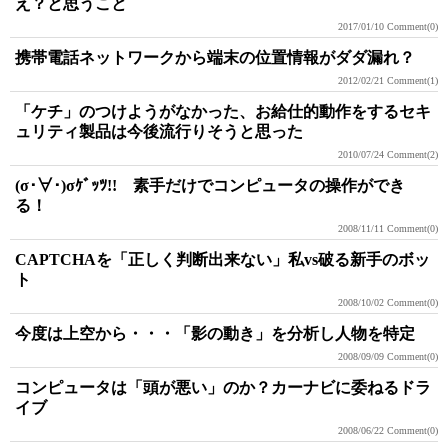
え？と思うこと
2017/01/10
Comment(0)
携帯電話ネットワークから端末の位置情報がダダ漏れ？
2012/02/21
Comment(1)
「ケチ」のつけようがなかった、お給仕的動作をするセキ
ュリティ製品は今後流行りそうと思った
2010/07/24
Comment(2)
(σ･∀･)σｹﾞｯﾂ!! 素手だけでコンピュータの操作ができ
る！
2008/11/11
Comment(0)
CAPTCHAを「正しく判断出来ない」私vs破る新手のボッ
ト
2008/10/02
Comment(0)
今度は上空から・・・「影の動き」を分析し人物を特定
2008/09/09
Comment(0)
コンピュータは「頭が悪い」のか？カーナビに委ねるドラ
イブ
2008/06/22
Comment(0)