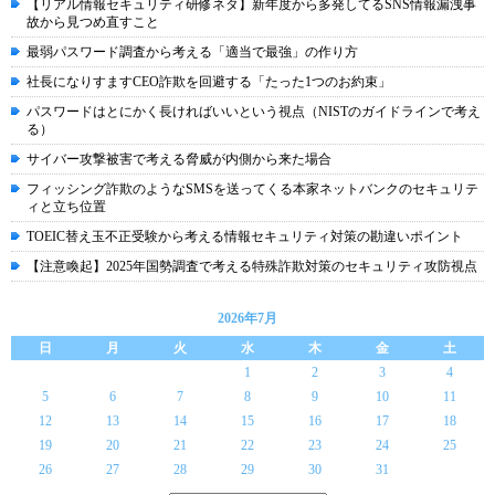
【リアル情報セキュリティ研修ネタ】新年度から多発してるSNS情報漏洩事
故から見つめ直すこと
最弱パスワード調査から考える「適当で最強」の作り方
社長になりすますCEO詐欺を回避する「たった1つのお約束」
パスワードはとにかく長ければいいという視点（NISTのガイドラインで考え
る）
サイバー攻撃被害で考える脅威が内側から来た場合
フィッシング詐欺のようなSMSを送ってくる本家ネットバンクのセキュリテ
ィと立ち位置
TOEIC替え玉不正受験から考える情報セキュリティ対策の勘違いポイント
【注意喚起】2025年国勢調査で考える特殊詐欺対策のセキュリティ攻防視点
2026年7月
日
月
火
水
木
金
土
1
2
3
4
5
6
7
8
9
10
11
12
13
14
15
16
17
18
19
20
21
22
23
24
25
26
27
28
29
30
31