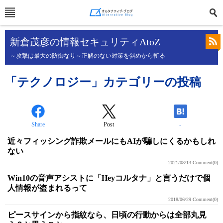
新倉茂彦の情報セキュリティAtoZ
～攻撃は最大の防御なり～正解のない対策を斜めから斬る
「テクノロジー」カテゴリーの投稿
Share
Post
-
近々フィッシング詐欺メールにもAIが騙しにくるかもしれ
ない
2021/08/13
Comment(0)
Win10の音声アシストに「Heyコルタナ」と言うだけで個
人情報が盗まれるって
2018/06/29
Comment(0)
ピースサインから指紋なら、日頃の行動からは全部丸見