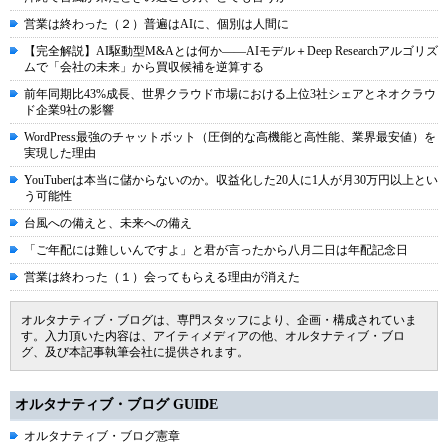
営業は終わった（２）普遍はAIに、個別は人間に
【完全解説】AI駆動型M&Aとは何か――AIモデル＋Deep Researchアルゴリズ
ムで「会社の未来」から買収候補を逆算する
前年同期比43%成長、世界クラウド市場における上位3社シェアとネオクラウ
ド企業9社の影響
WordPress最強のチャットボット（圧倒的な高機能と高性能、業界最安値）を
実現した理由
YouTuberは本当に儲からないのか。収益化した20人に1人が月30万円以上とい
う可能性
台風への備えと、未来への備え
「ご年配には難しいんですよ」と君が言ったから八月二日は年配記念日
営業は終わった（１）会ってもらえる理由が消えた
オルタナティブ・ブログは、専門スタッフにより、企画・構成されていま
す。入力頂いた内容は、アイティメディアの他、オルタナティブ・ブロ
グ、及び本記事執筆会社に提供されます。
オルタナティブ・ブログ GUIDE
オルタナティブ・ブログ憲章