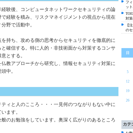
フィ
ット
年経験後、コンピュータネットワークセキュリティの論
TO
野で経験を積み、リスクマネイジメントの視点から現在
対策
ィ分野で活動中。
【注
のセ
点を持ち、攻める側の思考からセキュリティを徹底的に
ると確信する。特に人的・非技術面から対策するコンサ
日
得意とする。
を仏教アプローチから研究し、情報セキュリティ対策に
没頭中。
5
12
19
26
リティと人のこころ・・・一見何のつながりもない中に
ています。
全般のお勉強をしています。奥深く広がりのあるところ
カテ