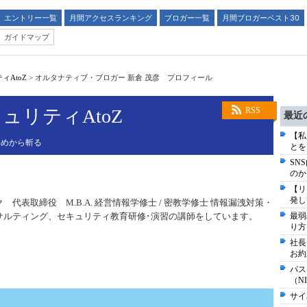
エントリー一覧
月間アクセスランキング
ブロガー一覧
月間ブロガーベスト30
ガイドマップ
AtoZ
>
オルタナティブ・ブロガー 新倉 茂彦 プロフィール
ュリティAtoZ
RSS
最近
【私
斜めから斬る
とを
SN
のか
【リ
発し
代表取締役 M.B.A. 経営情報学修士 / 密教学修士 情報漏洩対策・
サルティング、セキュリティ教育研修･演習の講師をしています。
最弱
り方
社長
お約
パス
（N
サイ