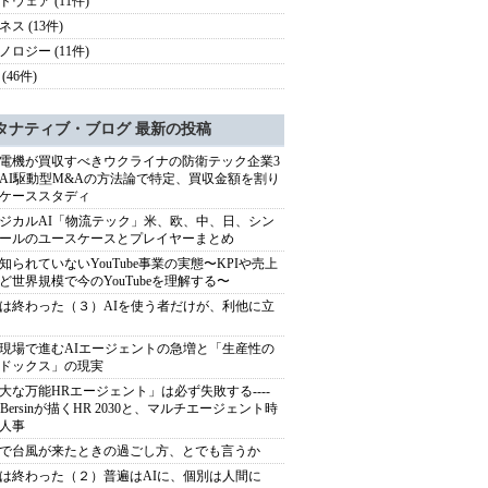
ドウェア (11件)
ス (13件)
ノロジー (11件)
(46件)
タナティブ・ブログ 最新の投稿
電機が買収すべきウクライナの防衛テック企業3
AI駆動型M&Aの方法論で特定、買収金額を割り
ケーススタディ
ジカルAI「物流テック」米、欧、中、日、シン
ールのユースケースとプレイヤーまとめ
知られていないYouTube事業の実態〜KPIや売上
ど世界規模で今のYouTubeを理解する〜
は終わった（３）AIを使う者だけが、利他に立
現場で進むAIエージェントの急増と「生産性の
ドックス」の現実
大な万能HRエージェント」は必ず失敗する----
sh Bersinが描くHR 2030と、マルチエージェント時
人事
で台風が来たときの過ごし方、とでも言うか
は終わった（２）普遍はAIに、個別は人間に