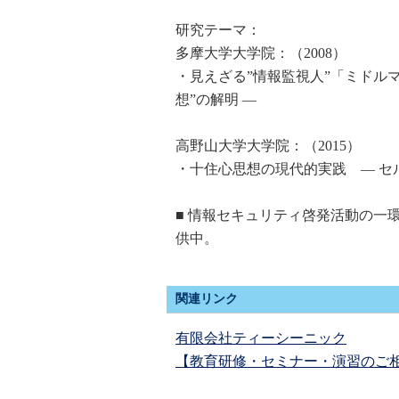
研究テーマ：
多摩大学大学院：（2008）
・見えざる”情報監視人”「ミドル
想”の解明 ―
高野山大学大学院：（2015）
・十住心思想の現代的実践 ― セ
■ 情報セキュリティ啓発活動の一
供中。
関連リンク
有限会社ティーシーニック
【教育研修・セミナー・演習のご