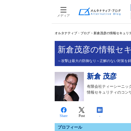
メディア
オルタナティブ・ブログ
>
新倉茂彦の情報セキュリティ
新倉茂彦の情報セキ
～攻撃は最大の防御なり～正解のない対策を
新倉 茂彦
有限会社ティーシーニック 
情報セキュリティのコン
Share
Post
-
プロフィール