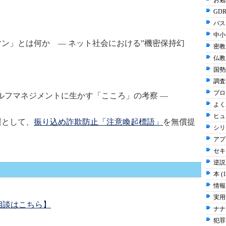
お勉強
GDR
パス
中小
マン」とは何か ― ネット社会における”機密保持幻
密教 
仏教 
国勢調
調査
プロ
ルフマネジメントに生かす「こころ」の考察 ―
よく
ヒュ
環として、
振り込め詐欺防止「注意喚起標語」
を無償提
シリ
アプ
セキュ
逆説 
本 (
情報
実用
相談はこちら】
ナナ
犯罪 