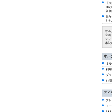
【完
De
収候
前年
3社
オル
企画
ティ
本記
オル
オル
利用
プラ
お問
アイ
プレ
メー
RSS