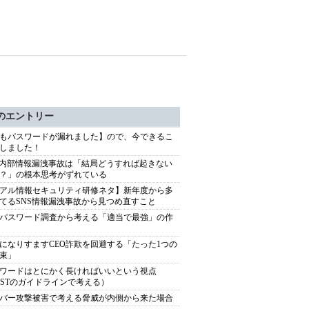
のエントリー
もパスワードが漏れました】ので、今できるこ
しました！
S内部情報漏洩事故は「結局どうすれば起きない
？」の根本思考がずれている
アル情報セキュリティ研修ネタ】新年度から多
てるSNS情報漏洩事故から見つめ直すこと
パスワード調査から考える「適当で最強」の作
になりすますCEO詐欺を回避する「たった1つの
束」
ワードはとにかく長ければいいという視点
ISTのガイドラインで考える）
バー攻撃被害で考える脅威が内側から来た場合