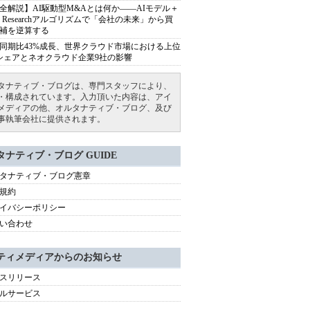
全解説】AI駆動型M&Aとは何か――AIモデル＋
ep Researchアルゴリズムで「会社の未来」から買
補を逆算する
同期比43%成長、世界クラウド市場における上位
シェアとネオクラウド企業9社の影響
タナティブ・ブログは、専門スタッフにより、
・構成されています。入力頂いた内容は、アイ
メディアの他、オルタナティブ・ブログ、及び
事執筆会社に提供されます。
タナティブ・ブログ GUIDE
タナティブ・ブログ憲章
規約
イバシーポリシー
い合わせ
ティメディアからのお知らせ
スリリース
ルサービス