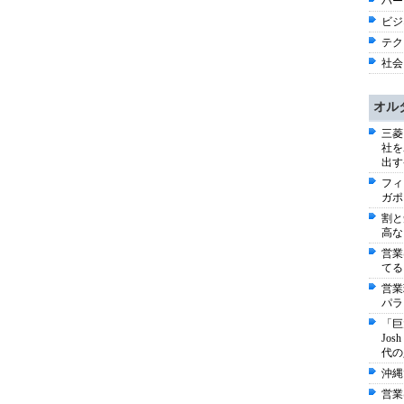
ハー
ビジネ
テク
社会 
オル
三菱
社を
出す
フィ
ガポ
割と
高な
営業
てる
営業
パラ
「巨
Jo
代の
沖縄
営業