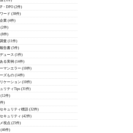
 (3件)
P・DPO (2件)
ワード (38件)
企業 (4件)
(2件)
(8件)
査 (11件)
報告書 (5件)
デュース (1件)
ある実例 (14件)
ーマンエラー (10件)
ーズもの (14件)
リケーション (10件)
リティTips (31件)
(12件)
1件)
セキュリティ標語 (32件)
セキュリティ (42件)
メ視点 (25件)
(46件)