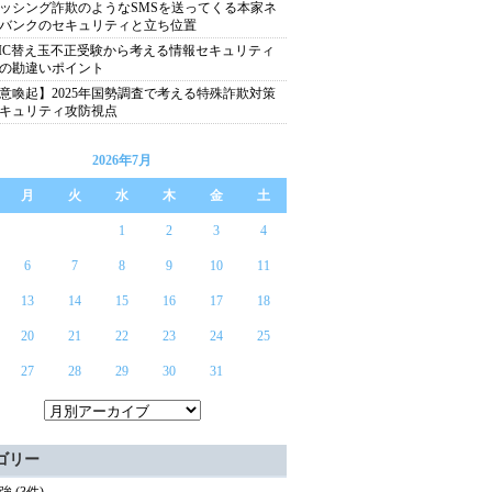
ッシング詐欺のようなSMSを送ってくる本家ネ
バンクのセキュリティと立ち位置
EIC替え玉不正受験から考える情報セキュリティ
の勘違いポイント
意喚起】2025年国勢調査で考える特殊詐欺対策
キュリティ攻防視点
2026年7月
月
火
水
木
金
土
1
2
3
4
6
7
8
9
10
11
13
14
15
16
17
18
20
21
22
23
24
25
27
28
29
30
31
ゴリー