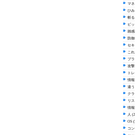
マネ
ひみち
斬る 
ビッ
雑感 
防御 
セキ
これだ
プラ
攻撃 
トレ
情報
違う
クラ
リスク
情報漏
人 (
OS 
コン