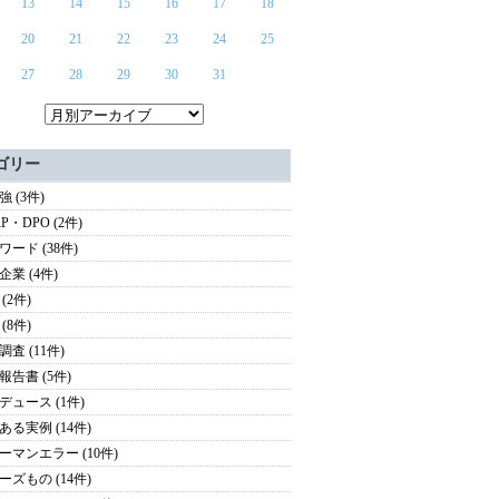
13
14
15
16
17
18
20
21
22
23
24
25
27
28
29
30
31
ゴリー
 (3件)
P・DPO (2件)
ワード (38件)
企業 (4件)
(2件)
(8件)
査 (11件)
報告書 (5件)
デュース (1件)
ある実例 (14件)
ーマンエラー (10件)
ーズもの (14件)