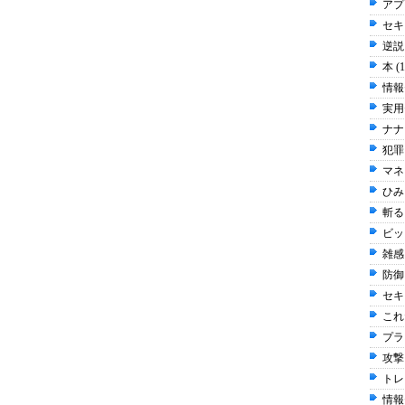
アプ
セキュ
逆説 
本 (
情報
実用
ナナ
犯罪 
マネ
ひみち
斬る 
ビッ
雑感 
防御 
セキ
これだ
プラ
攻撃 
トレ
情報