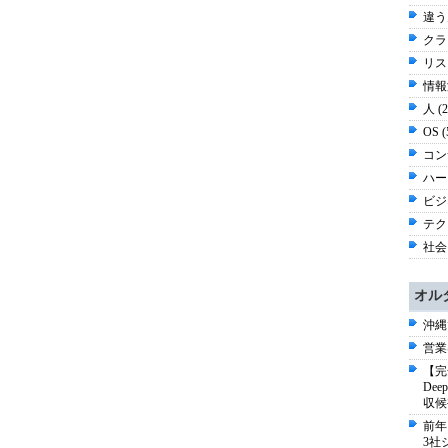
違う
クラ
リスク
情報漏
人 (
OS 
コン
ハー
ビジネ
テク
社会 
オル
沖縄
営業
【完
De
収候
前年
3社