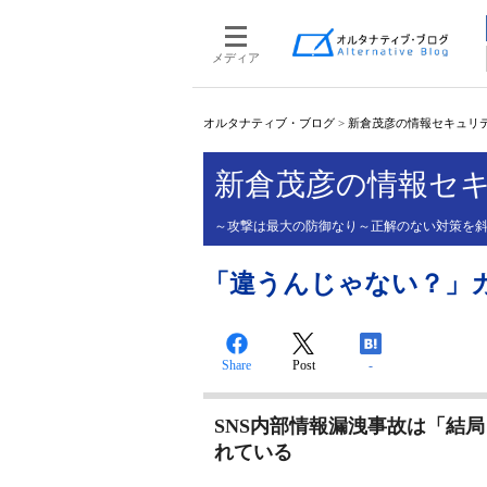
メディア
オルタナティブ・ブログ
>
新倉茂彦の情報セキュリティ
新倉茂彦の情報セキ
～攻撃は最大の防御なり～正解のない対策を
「違うんじゃない？」
Share
Post
-
SNS内部情報漏洩事故は「結
れている