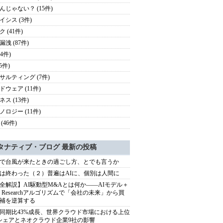
んじゃない？ (15件)
イシス (3件)
 (41件)
洩 (87件)
24件)
(5件)
サルティング (7件)
ドウェア (11件)
ス (13件)
ノロジー (11件)
(46件)
タナティブ・ブログ 最新の投稿
で台風が来たときの過ごし方、とでも言うか
は終わった（２）普遍はAIに、個別は人間に
全解説】AI駆動型M&Aとは何か――AIモデル＋
ep Researchアルゴリズムで「会社の未来」から買
補を逆算する
同期比43%成長、世界クラウド市場における上位
シェアとネオクラウド企業9社の影響