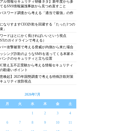
アル情報セキュリティ研修ネタ】新年度から多
てるSNS情報漏洩事故から見つめ直すこと
パスワード調査から考える「適当で最強」の作
になりすますCEO詐欺を回避する「たった1つの
束」
ワードはとにかく長ければいいという視点
ISTのガイドラインで考える）
バー攻撃被害で考える脅威が内側から来た場合
ッシング詐欺のようなSMSを送ってくる本家ネ
バンクのセキュリティと立ち位置
EIC替え玉不正受験から考える情報セキュリティ
の勘違いポイント
意喚起】2025年国勢調査で考える特殊詐欺対策
キュリティ攻防視点
2026年7月
月
火
水
木
金
土
1
2
3
4
6
7
8
9
10
11