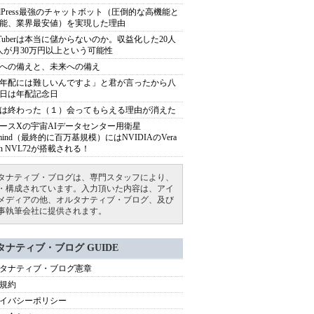
rdPress最強のチャットボット（圧倒的な高機能と
能、業界最安値）を実現した理由
uTuberは本当に儲からないのか。収益化した20人
人が月30万円以上という可能性
への備えと、未来への備え
年配には難しいんですよ」と君が言ったから八
日は年配記念日
は終わった（１）会ってもらえる理由が消えた
ースXの宇宙AIデータセンター用衛星
armind（最終的に百万基規模）にはNVIDIAのVera
bin NVL72が搭載される！
タナティブ・ブログは、専門スタッフにより、
・構成されています。入力頂いた内容は、アイ
メディアの他、オルタナティブ・ブログ、及び
事執筆会社に提供されます。
タナティブ・ブログ GUIDE
タナティブ・ブログ憲章
規約
イバシーポリシー