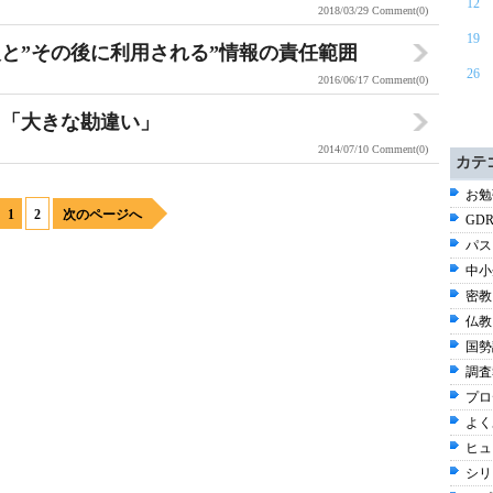
12
2018/03/29
Comment(0)
19
報と”その後に利用される”情報の責任範囲
26
2016/06/17
Comment(0)
う「大きな勘違い」
2014/07/10
Comment(0)
カテ
お勉強
1
2
次のページへ
GDR
パス
中小
密教 
仏教 
国勢調
調査
プロ
よく
ヒュ
シリ