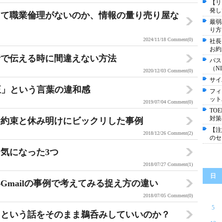
【リ
発し
洩って職業倫理がないのか、情報の量り売り屋な
最弱
り方
2024/11/18
Comment(0)
社長
お約
話で伝える時に間違えない方法
パス
（N
2020/12/03
Comment(0)
サイ
正」という言葉の違和感
フィ
ット
2019/07/04
Comment(0)
TO
対策
お約束と休み明けにビックリした事例
【注
2018/12/26
Comment(2)
のセ
ら気になった3つ
2018/07/27
Comment(1)
日
Gmailの事例で考えてみる捉え方の違い
2018/07/05
Comment(0)
5
！という話をそのまま鵜呑みしていいのか？