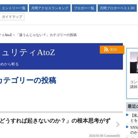
エントリー一覧
月間アクセスランキング
ブロガー一覧
月間ブロガーベスト30
ガイドマップ
AtoZ
>
「違うんじゃない？」カテゴリーの投稿
ュリティAtoZ
RSS
斜めから斬る
カテゴリーの投稿
コン
講師
最近
【私
局どうすれば起きないのか？」の根本思考がず
とを
SN
のか
2026/05/08
Comment(0)