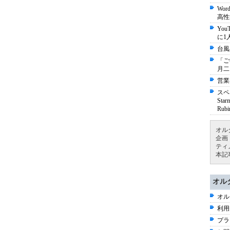
Wo
高性
Yo
に1
台風
「ご
月二
営業
スペ
St
Ru
オル
企画
ティ
本記
オル
オル
利用
プラ