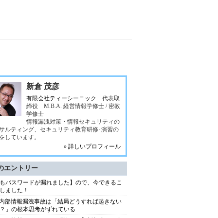
新倉 茂彦
有限会社ティーシーニック
代表取
締役 M.B.A. 経営情報学修士 / 密教
学修士
情報漏洩対策・情報セキュリティの
サルティング、セキュリティ教育研修･演習の
をしています。
» 詳しいプロフィール
のエントリー
もパスワードが漏れました】ので、今できるこ
しました！
S内部情報漏洩事故は「結局どうすれば起きない
？」の根本思考がずれている