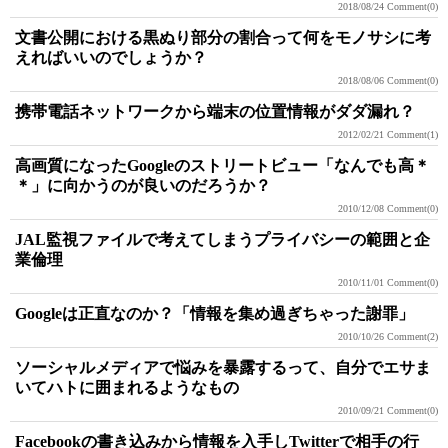
2018/08/24
Comment(0)
文書公開における黒ぬり部分の割合って何をモノサシに考
えればいいのでしょうか？
2018/08/06
Comment(0)
携帯電話ネットワークから端末の位置情報がダダ漏れ？
2012/02/21
Comment(1)
高画質になったGoogleのストリートビュー「なんでも高＊
＊」に向かうのが良いのだろうか？
2010/12/08
Comment(0)
JAL監視ファイルで考えてしまうプライバシーの範囲と企
業倫理
2010/11/01
Comment(0)
Googleは正直なのか？「情報を集め過ぎちゃった謝罪」
2010/10/26
Comment(2)
ソーシャルメディアで悩みを暴露するって、自分でエサま
いてハトに囲まれるようなもの
2010/09/21
Comment(0)
Facebookの書き込みから情報を入手しTwitterで相手の行