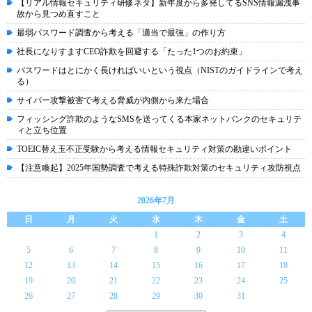
【リアル情報セキュリティ研修ネタ】新年度から多発してるSNS情報漏洩事
故から見つめ直すこと
最弱パスワード調査から考える「適当で最強」の作り方
社長になりすますCEO詐欺を回避する「たった1つのお約束」
パスワードはとにかく長ければいいという視点（NISTのガイドラインで考え
る）
サイバー攻撃被害で考える脅威が内側から来た場合
フィッシング詐欺のようなSMSを送ってくる本家ネットバンクのセキュリテ
ィと立ち位置
TOEIC替え玉不正受験から考える情報セキュリティ対策の勘違いポイント
【注意喚起】2025年国勢調査で考える特殊詐欺対策のセキュリティ攻防視点
2026年7月
日
月
火
水
木
金
土
1
2
3
4
5
6
7
8
9
10
11
12
13
14
15
16
17
18
19
20
21
22
23
24
25
26
27
28
29
30
31