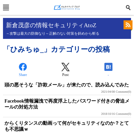
新倉茂彦の情報セキュリティAtoZ
～攻撃は最大の防御なり～正解のない対策を斜めから斬る
「ひみちゅ_」カテゴリーの投稿
Share
Post
-
頭の悪そうな「詐欺メール」が来たので、読み込んでみた
2021/04/08
Comment(0)
Facebook情報漏洩で再度浮上したパスワード付きの脅迫メ
ールの対処方法
2018/10/16
Comment(0)
からくりタンスの動画って何がセキュリティなのか？とて
も不思議ｗ