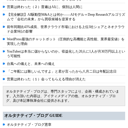
営業は終わった（２）普遍はAIに、個別は人間に
【完全解説】AI駆動型M&Aとは何か――AIモデル＋Deep Researchアルゴリズ
ムで「会社の未来」から買収候補を逆算する
前年同期比43%成長、世界クラウド市場における上位3社シェアとネオクラウ
ド企業9社の影響
WordPress最強のチャットボット（圧倒的な高機能と高性能、業界最安値）を
実現した理由
YouTuberは本当に儲からないのか。収益化した20人に1人が月30万円以上とい
う可能性
台風への備えと、未来への備え
「ご年配には難しいんですよ」と君が言ったから八月二日は年配記念日
営業は終わった（１）会ってもらえる理由が消えた
オルタナティブ・ブログは、専門スタッフにより、企画・構成されていま
す。入力頂いた内容は、アイティメディアの他、オルタナティブ・ブロ
グ、及び本記事執筆会社に提供されます。
オルタナティブ・ブログ GUIDE
オルタナティブ・ブログ憲章