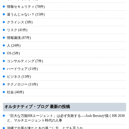
情報セキュリティ (78件)
違うんじゃない？ (15件)
クライシス (3件)
リスク (41件)
情報漏洩 (87件)
人 (24件)
OS (5件)
コンサルティング (7件)
ハードウェア (11件)
ビジネス (13件)
テクノロジー (11件)
社会 (46件)
オルタナティブ・ブログ 最新の投稿
「巨大な万能HRエージェント」は必ず失敗する----Josh Bersinが描くHR 2030
と、マルチエージェント時代の人事
沖縄で台風が来たときの過ごし方、とでも言うか