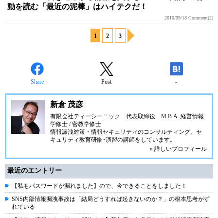
動を読む「最近の泥棒」はハイテクだ！
2010/09/18
Comment(2)
1
2
3
Share
Post
-
新倉 茂彦
有限会社ティーシーニック
代表取締役 M.B.A. 経営情報
学修士 / 密教学修士
情報漏洩対策・情報セキュリティのコンサルティング、セ
キュリティ教育研修･演習の講師をしています。
» 詳しいプロフィール
最近のエントリー
【私もパスワードが漏れました】ので、今できることをしました！
SNS内部情報漏洩事故は「結局どうすれば起きないのか？」の根本思考がず
れている