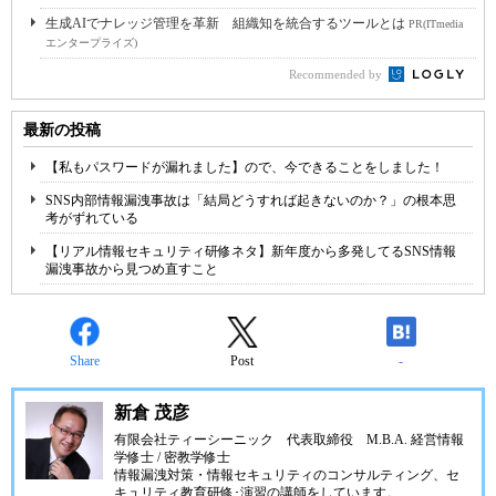
生成AIでナレッジ管理を革新 組織知を統合するツールとは
PR(ITmedia
エンタープライズ)
Recommended by
最新の投稿
【私もパスワードが漏れました】ので、今できることをしました！
SNS内部情報漏洩事故は「結局どうすれば起きないのか？」の根本思
考がずれている
【リアル情報セキュリティ研修ネタ】新年度から多発してるSNS情報
漏洩事故から見つめ直すこと
Share
Post
-
新倉 茂彦
有限会社ティーシーニック
代表取締役 M.B.A. 経営情報
学修士 / 密教学修士
情報漏洩対策・情報セキュリティのコンサルティング、セ
キュリティ教育研修･演習の講師をしています。