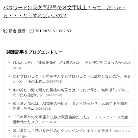
パスワードは英文字記号で８文字以上！って、だ・か・
ら・・・どうすればいいの？
新倉 茂彦
2013/02/06 13:07:53
関連記事＆ブログエントリー
FDEとは何か（連載第1回）／従来のSEと、何が決定的に違うのか
(2026/
08/03)
なぜプロジェクト管理を学んでもプロジェクトは成功しないのか、ある
いはケーキの工程...
(2026/07/28)
冬の冷たい海で叫んだ英雄の名言とはいったい何か。無料版7モデルに
聞いたら微妙だっ...
(2026/07/28)
富士通とNECは「AI需要の手応え」をどう語った？ 2026年下半期の
見通しを考...
(2026/08/03)
「日本IBMのNHK案件失敗は既定路線だった」 メインフレーム大撤
退時代のリスク...
(2026/08/06)
暑い夏には「潤いを呼び込むクレンジングオイル」が最適！
PR(DHC｜C
anCam.jp)