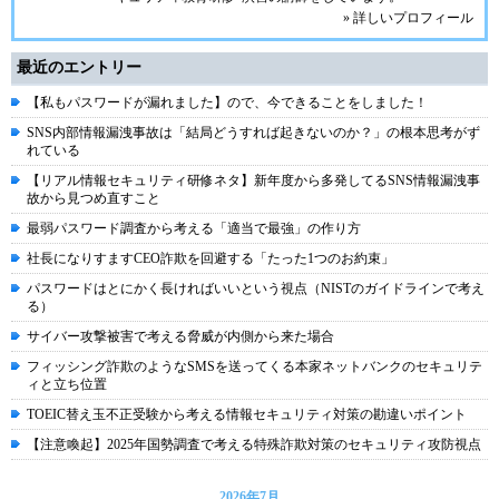
» 詳しいプロフィール
最近のエントリー
【私もパスワードが漏れました】ので、今できることをしました！
SNS内部情報漏洩事故は「結局どうすれば起きないのか？」の根本思考がず
れている
【リアル情報セキュリティ研修ネタ】新年度から多発してるSNS情報漏洩事
故から見つめ直すこと
最弱パスワード調査から考える「適当で最強」の作り方
社長になりすますCEO詐欺を回避する「たった1つのお約束」
パスワードはとにかく長ければいいという視点（NISTのガイドラインで考え
る）
サイバー攻撃被害で考える脅威が内側から来た場合
フィッシング詐欺のようなSMSを送ってくる本家ネットバンクのセキュリテ
ィと立ち位置
TOEIC替え玉不正受験から考える情報セキュリティ対策の勘違いポイント
【注意喚起】2025年国勢調査で考える特殊詐欺対策のセキュリティ攻防視点
2026年7月