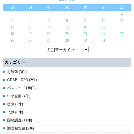
日
月
火
水
木
金
土
1
2
3
4
5
6
7
8
9
10
11
12
13
14
15
16
17
18
19
20
21
22
23
24
25
26
27
28
29
30
31
カテゴリー
お勉強 (3件)
GDRP・DPO (2件)
パスワード (38件)
中小企業 (4件)
密教 (2件)
仏教 (8件)
国勢調査 (11件)
調査報告書 (5件)