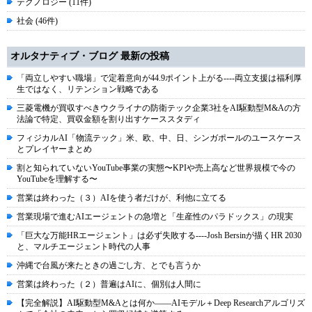
テクノロジー (11件)
社会 (46件)
オルタナティブ・ブログ 最新の投稿
「両立しやすい職場」で定着意向が44.9ポイント上がる----両立支援は福利厚
生ではなく、リテンション戦略である
三菱電機が買収すべきウクライナの防衛テック企業3社をAI駆動型M&Aの方
法論で特定、買収金額を割り出すケーススタディ
フィジカルAI「物流テック」米、欧、中、日、シンガポールのユースケース
とプレイヤーまとめ
割と知られていないYouTube事業の実態〜KPIや売上高など世界規模で今の
YouTubeを理解する〜
営業は終わった（３）AIを使う者だけが、利他に立てる
営業現場で進むAIエージェントの急増と「生産性のパラドックス」の現実
「巨大な万能HRエージェント」は必ず失敗する----Josh Bersinが描くHR 2030
と、マルチエージェント時代の人事
沖縄で台風が来たときの過ごし方、とでも言うか
営業は終わった（２）普遍はAIに、個別は人間に
【完全解説】AI駆動型M&Aとは何か――AIモデル＋Deep Researchアルゴリズ