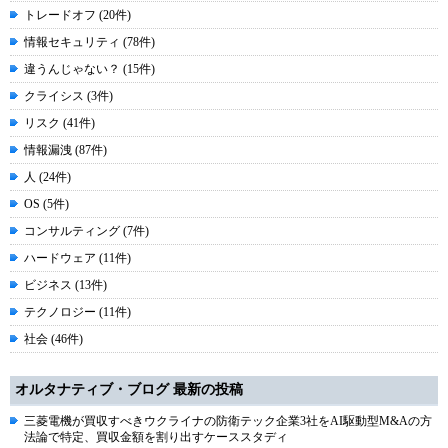
トレードオフ (20件)
情報セキュリティ (78件)
違うんじゃない？ (15件)
クライシス (3件)
リスク (41件)
情報漏洩 (87件)
人 (24件)
OS (5件)
コンサルティング (7件)
ハードウェア (11件)
ビジネス (13件)
テクノロジー (11件)
社会 (46件)
オルタナティブ・ブログ 最新の投稿
三菱電機が買収すべきウクライナの防衛テック企業3社をAI駆動型M&Aの方
法論で特定、買収金額を割り出すケーススタディ