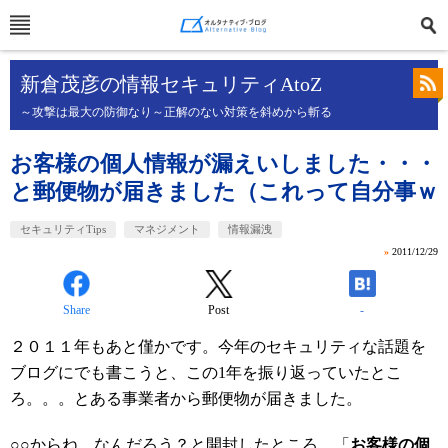
新倉茂彦の情報セキュリティAtoZ
～攻撃は最大の防御なり～正解のない対策を斜めから斬る
お客様の個人情報が漏えいしました・・・
と郵便物が届きました（これって自分事ｗ
セキュリティTips
マネジメント
情報漏洩
»
2011/12/29
Share
Post
-
２０１１年もあと僅かです。今年のセキュリティな話題を
ブログにでも書こうと、この1年を振り返っていたとこ
ろ。。。とある事業者から郵便物が届きました。
○○からね。なんだろう？と開封したところ、「
お客様の個