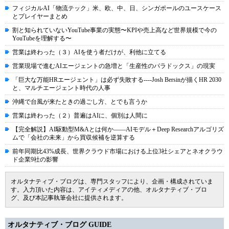
フィジカルAI「物流テック」米、欧、中、日、シンガポールのユースケース
とプレイヤーまとめ
割と知られていないYouTube事業の実態〜KPIや売上高など世界規模で今の
YouTubeを理解する〜
営業は終わった（３）AIを使う者だけが、利他に立てる
営業現場で進むAIエージェントの急増と「生産性のパラドックス」の現実
「巨大な万能HRエージェント」は必ず失敗する----Josh Bersinが描くHR 2030
と、マルチエージェント時代の人事
沖縄で台風が来たときの過ごし方、とでも言うか
営業は終わった（２）普遍はAIに、個別は人間に
【完全解説】AI駆動型M&Aとは何か――AIモデル＋Deep Researchアルゴリズ
ムで「会社の未来」から買収候補を逆算する
前年同期比43%成長、世界クラウド市場における上位3社シェアとネオクラウ
ド企業9社の影響
オルタナティブ・ブログは、専門スタッフにより、企画・構成されていま
す。入力頂いた内容は、アイティメディアの他、オルタナティブ・ブロ
グ、及び本記事執筆会社に提供されます。
オルタナティブ・ブログ GUIDE