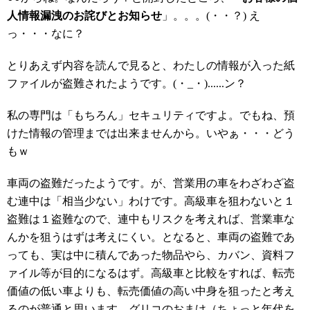
人情報漏洩のお詫びとお知らせ
」。。。(・・？) え
っ・・・なに？
とりあえず内容を読んで見ると、わたしの情報が入った紙
ファイルが盗難されたようです。(・_・)......ン？
私の専門は「もちろん」セキュリティですよ。でもね、預
けた情報の管理までは出来ませんから。いやぁ・・・どう
もｗ
車両の盗難だったようです。が、営業用の車をわざわざ盗
む連中は「相当少ない」わけです。高級車を狙わないと１
盗難は１盗難なので、連中もリスクを考えれば、営業車な
んかを狙うはずは考えにくい。となると、車両の盗難であ
っても、実は中に積んであった物品やら、カバン、資料フ
ァイル等が目的になるはず。高級車と比較をすれば、転売
価値の低い車よりも、転売価値の高い中身を狙ったと考え
るのが普通と思います。グリコのおまけ（ちょっと年代を