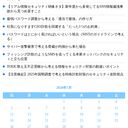
【リアル情報セキュリティ研修ネタ】新年度から多発してるSNS情報漏洩事
故から見つめ直すこと
最弱パスワード調査から考える「適当で最強」の作り方
社長になりすますCEO詐欺を回避する「たった1つのお約束」
パスワードはとにかく長ければいいという視点（NISTのガイドラインで考え
る）
サイバー攻撃被害で考える脅威が内側から来た場合
フィッシング詐欺のようなSMSを送ってくる本家ネットバンクのセキュリテ
ィと立ち位置
TOEIC替え玉不正受験から考える情報セキュリティ対策の勘違いポイント
【注意喚起】2025年国勢調査で考える特殊詐欺対策のセキュリティ攻防視点
2026年7月
日
月
火
水
木
金
土
1
2
3
4
5
6
7
8
9
10
11
12
13
14
15
16
17
18
19
20
21
22
23
24
25
26
27
28
29
30
31