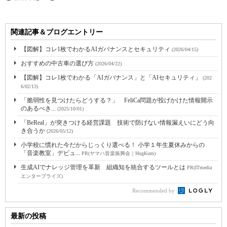
関連記事＆ブログエントリー
【図解】コレ1枚でわかるAIガバナンスとセキュリティ
(2026/04/15)
おすすめの中古車の選び方
(2026/04/22)
【図解】コレ1枚でわかる「AIガバナンス」と「AIセキュリティ」
(202
6/02/13)
「脆弱性を見つけたらどうする？」 FeliCa問題が投げかけた情報開示
のあるべき...
(2025/10/01)
「BeReal」が突きつける経営課題 技術で防げない情報漏えいにどう向
き合うか
(2026/05/12)
小学校に慣れた今だからじっくり選べる！ 小学１年生夏休みからの
「音楽教室」デビュ...
PR(ヤマハ音楽振興会｜HugKum)
生成AIでナレッジ管理を革新 組織知を統合するツールとは
PR(ITmedia
エンタープライズ)
Recommended by
最新の投稿