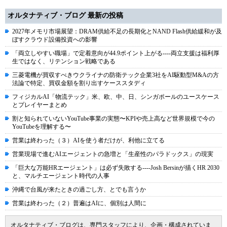
オルタナティブ・ブログ 最新の投稿
2027年メモリ市場展望：DRAM供給不足の長期化とNAND Flash供給緩和が及
ぼすクラウド設備投資への影響
「両立しやすい職場」で定着意向が44.9ポイント上がる----両立支援は福利厚
生ではなく、リテンション戦略である
三菱電機が買収すべきウクライナの防衛テック企業3社をAI駆動型M&Aの方
法論で特定、買収金額を割り出すケーススタディ
フィジカルAI「物流テック」米、欧、中、日、シンガポールのユースケース
とプレイヤーまとめ
割と知られていないYouTube事業の実態〜KPIや売上高など世界規模で今の
YouTubeを理解する〜
営業は終わった（３）AIを使う者だけが、利他に立てる
営業現場で進むAIエージェントの急増と「生産性のパラドックス」の現実
「巨大な万能HRエージェント」は必ず失敗する----Josh Bersinが描くHR 2030
と、マルチエージェント時代の人事
沖縄で台風が来たときの過ごし方、とでも言うか
営業は終わった（２）普遍はAIに、個別は人間に
オルタナティブ・ブログは、専門スタッフにより、企画・構成されていま