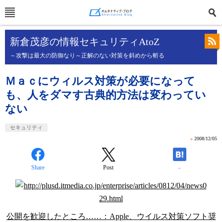
新倉茂彦の情報セキュリティAtoZ
～攻撃は最大の防御なり～正解のない対策を斜めから斬る
Ｍａｃにウィルス対策が必要になって
も、人をダマす古典的方法は変わってい
ない
セキュリティ
»
2008/12/05
Share
Post
-
公開を歓迎したところ……：Apple、ウイルス対策ソフト奨