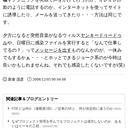
欺のように電話するのか、インターネットを使ってサイト
に誘導したり、メールを送ってきたり・・・方法は同じで
す。
夕方になると突然音楽がなるウィルス
ヤンキードゥードゥ
ル
や、日曜日に感染ファイルを実行すると「なんで仕事し
てるの？」って
メッセージを出す
ものなんかのが、一休み
でもするかぁ・・・とホッとできるジョーク系のが今時は
良いかもしれませんね。それでも感染したくないですが(笑)
新倉 茂彦
2008/12/05 00:04:08
関連記事＆ブログエントリー
FDEとは何か（連載第1回）／従来のSEと、何が決定的に違うのか
(2026/
08/03)
なぜプロジェクト管理を学んでもプロジェクトは成功しないのか、ある
いはケーキの工程...
(2026/07/28)