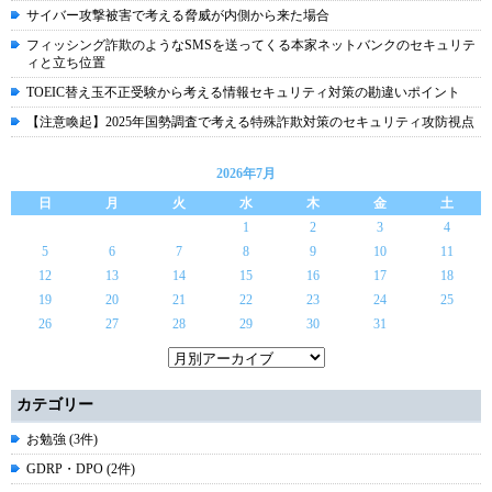
サイバー攻撃被害で考える脅威が内側から来た場合
フィッシング詐欺のようなSMSを送ってくる本家ネットバンクのセキュリテ
ィと立ち位置
TOEIC替え玉不正受験から考える情報セキュリティ対策の勘違いポイント
【注意喚起】2025年国勢調査で考える特殊詐欺対策のセキュリティ攻防視点
2026年7月
日
月
火
水
木
金
土
1
2
3
4
5
6
7
8
9
10
11
12
13
14
15
16
17
18
19
20
21
22
23
24
25
26
27
28
29
30
31
カテゴリー
お勉強 (3件)
GDRP・DPO (2件)