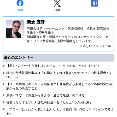
Share
Post
-
新倉 茂彦
有限会社ティーシーニック
代表取締役 M.B.A. 経営情報
学修士 / 密教学修士
情報漏洩対策・情報セキュリティのコンサルティング、セ
キュリティ教育研修･演習の講師をしています。
» 詳しいプロフィール
最近のエントリー
【私もパスワードが漏れました】ので、今できることをしました！
SNS内部情報漏洩事故は「結局どうすれば起きないのか？」の根本思考がず
れている
【リアル情報セキュリティ研修ネタ】新年度から多発してるSNS情報漏洩事
故から見つめ直すこと
最弱パスワード調査から考える「適当で最強」の作り方
社長になりすますCEO詐欺を回避する「たった1つのお約束」
パスワードはとにかく長ければいいという視点（NISTのガイドラインで考え
る）