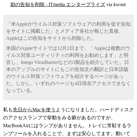
励の告知を削除 - ITmedia エンタープライズ
via kwout
「米Appleがウイルス対策ソフトウェアの利用を促す告知
をサイトに掲載した」とメディア各社が報じた直後、
Appleはこの告知をサイトから削除した。
米国のAppleサイトでは12月2日まで、「Appleは複数のウ
イルス対策ユーティリティの利用をお勧めします」と明
言し、Intego VirusBarrierなどの3製品を紹介していた。日
本のアップルのサイトにもこの告知文の翻訳と日本語版
のウイルス対策ソフトウェアを紹介するページがあっ
た。しかし、いずれのページも4日現在アクセスできなく
なっている。
私も
先日からMacを使う
ようになりました。ハードディスク
のアクセスランプで挙動をみる癖があるのですが、
MacBookAirにはランプがありません。トレイに常駐するラ
ンプツールを入れることで、まずは安心してます。動いて