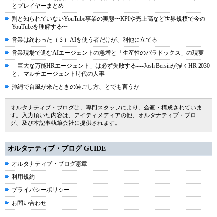
とプレイヤーまとめ
割と知られていないYouTube事業の実態〜KPIや売上高など世界規模で今の
YouTubeを理解する〜
営業は終わった（３）AIを使う者だけが、利他に立てる
営業現場で進むAIエージェントの急増と「生産性のパラドックス」の現実
「巨大な万能HRエージェント」は必ず失敗する----Josh Bersinが描くHR 2030
と、マルチエージェント時代の人事
沖縄で台風が来たときの過ごし方、とでも言うか
オルタナティブ・ブログは、専門スタッフにより、企画・構成されていま
す。入力頂いた内容は、アイティメディアの他、オルタナティブ・ブロ
グ、及び本記事執筆会社に提供されます。
オルタナティブ・ブログ GUIDE
オルタナティブ・ブログ憲章
利用規約
プライバシーポリシー
お問い合わせ