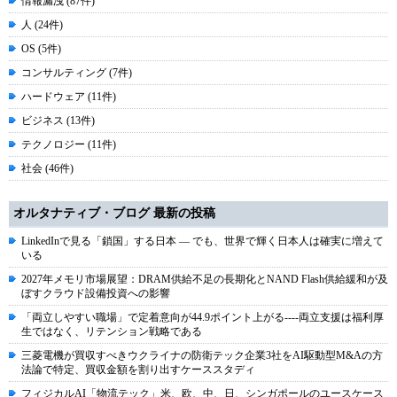
情報漏洩 (87件)
人 (24件)
OS (5件)
コンサルティング (7件)
ハードウェア (11件)
ビジネス (13件)
テクノロジー (11件)
社会 (46件)
オルタナティブ・ブログ 最新の投稿
LinkedInで見る「鎖国」する日本 ― でも、世界で輝く日本人は確実に増えて
いる
2027年メモリ市場展望：DRAM供給不足の長期化とNAND Flash供給緩和が及
ぼすクラウド設備投資への影響
「両立しやすい職場」で定着意向が44.9ポイント上がる----両立支援は福利厚
生ではなく、リテンション戦略である
三菱電機が買収すべきウクライナの防衛テック企業3社をAI駆動型M&Aの方
法論で特定、買収金額を割り出すケーススタディ
フィジカルAI「物流テック」米、欧、中、日、シンガポールのユースケース