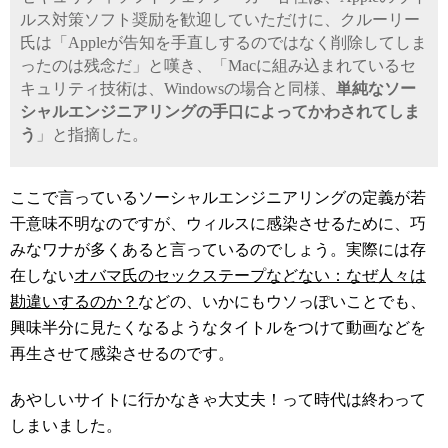
ルス対策ソフト奨励を歓迎していただけに、クルーリー
氏は「Appleが告知を手直しするのではなく削除してしま
ったのは残念だ」と嘆き、「Macに組み込まれているセ
キュリティ技術は、Windowsの場合と同様、
単純なソー
シャルエンジニアリングの手口によってかわされてしま
う
」と指摘した。
ここで言っているソーシャルエンジニアリングの定義が若
干意味不明なのですが、ウィルスに感染させるために、巧
みなワナが多くあると言っているのでしょう。実際には存
在しない
オバマ氏のセックステープなどない：なぜ人々は
勘違いするのか？
などの、いかにもウソっぽいことでも、
興味半分に見たくなるようなタイトルをつけて動画などを
再生させて感染させるのです。
あやしいサイトに行かなきゃ大丈夫！って時代は終わって
しまいました。