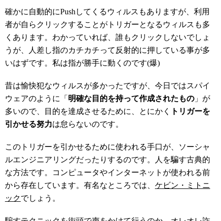
確かに自動的にPushしてくるウィルスもありますが、利用
者が自らクリックすることがトリガーとなるウィルスも多
くあります。わかっていれば、誰もクリックしないでしょ
うが、人差し指のカチカチって反射的に押している事が多
いはずです。私は指が勝手に動くのです(爆)
昔は愉快犯なウィルスが多かったですが、今日ではスパイ
ウェアのように「
明確な目的を持って作成されたもの
」が
多いので、目的を達成させるために、とにかく
トリガーを
引かせる努力
は怠らないのです。
このトリガーを引かせるために使われる手口が、ソーシャ
ルエンジニアリングだったりするのです。人を騙す古典的
な方法です。コンピュータやインターネットが使われる前
から存在しています。有名なところでは、
ケビン・ミトニ
ック
でしょう。
騙すテクニックを街頭で声をかけて行うのか、オレオレ詐