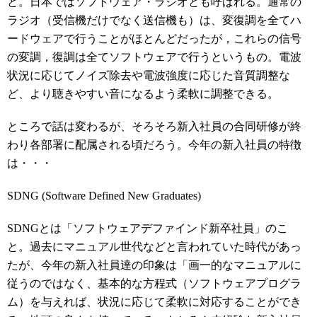
と。日本ではソフトウェア・ラジオとも呼ばれる。通常の
ラジオ（受信機だけでなく送信機も）は、変復調を全てハ
ードウェアで行うことがほとんどだったが，これらの信号
の変調，復調は全てソフトウェアで行うというもの。電波
状況に応じてノイズ除去や電波強度に応じた音質調整な
ど、より聴きやすい音になるよう柔軟に調整できる。
ところで話は変わるが、そろそろ新入社員の合同研修が終
わり各部署に配属される頃だろう。今年の新入社員の特徴
は・・・
SDNG (Software Defined New Graduates)
SDNGとは「ソフトウェアデファインド新卒社員」のこ
と。過去にマニュアル世代などと言われていた時代があっ
たが、今年の新入社員達の印象は「画一的なマニュアルに
従うのではなく、基本的な方程式（ソフトウェアプログラ
ム）を与えれば、状況に応じて柔軟に対応することができ