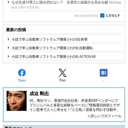
なぜ生成AI導入に踏み切れない？ 生産性と組織力を高める鍵
PR(ITmed
ia エンタープライズ)
Recommended by
最新の投稿
小説で学ぶ自動車ソフトウェア開発 (その10) 終章
小説で学ぶ自動車ソフトウェア開発 (その9) 自動運転
小説で学ぶ自動車ソフトウェア開発 (その8) AUTOSAR
Share
Post
-
成迫 剛志
SE、商社マン、香港IT会社社長、外資系ERPベンダーにて
プリンシパルと多彩な経験をベースに”情報通信技術とデザ
イン思考で人々に幸せを！”と公私／昼夜を問わず活動中。
» 詳しいプロフィール