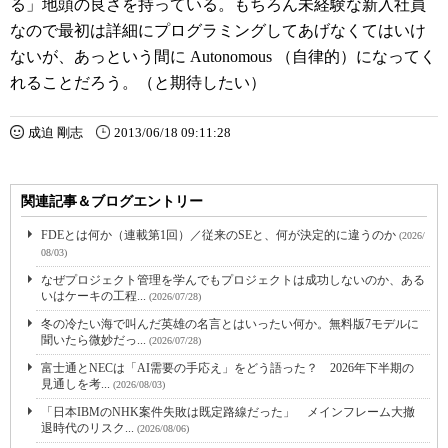
る」地頭の良さを持っている。もちろん未経験な新入社員
なので最初は詳細にプログラミングしてあげなくてはいけ
ないが、あっという間に Autonomous （自律的）になってく
れることだろう。（と期待したい）
成迫 剛志
2013/06/18 09:11:28
関連記事＆ブログエントリー
FDEとは何か（連載第1回）／従来のSEと、何が決定的に違うのか
(2026/
08/03)
なぜプロジェクト管理を学んでもプロジェクトは成功しないのか、ある
いはケーキの工程...
(2026/07/28)
冬の冷たい海で叫んだ英雄の名言とはいったい何か。無料版7モデルに
聞いたら微妙だっ...
(2026/07/28)
富士通とNECは「AI需要の手応え」をどう語った？ 2026年下半期の
見通しを考...
(2026/08/03)
「日本IBMのNHK案件失敗は既定路線だった」 メインフレーム大撤
退時代のリスク...
(2026/08/06)