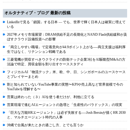
オルタナティブ・ブログ 最新の投稿
LinkedInで見る「鎖国」する日本 ― でも、世界で輝く日本人は確実に増えて
いる
2027年メモリ市場展望：DRAM供給不足の長期化とNAND Flash供給緩和が及
ぼすクラウド設備投資への影響
「両立しやすい職場」で定着意向が44.9ポイント上がる----両立支援は福利厚
生ではなく、リテンション戦略である
三菱電機が買収すべきウクライナの防衛テック企業3社をAI駆動型M&Aの方
法論で特定、買収金額を割り出すケーススタディ
フィジカルAI「物流テック」米、欧、中、日、シンガポールのユースケース
とプレイヤーまとめ
割と知られていないYouTube事業の実態〜KPIや売上高など世界規模で今の
YouTubeを理解する〜
営業は終わった（３）AIを使う者だけが、利他に立てる
営業現場で進むAIエージェントの急増と「生産性のパラドックス」の現実
「巨大な万能HRエージェント」は必ず失敗する----Josh Bersinが描くHR 2030
と、マルチエージェント時代の人事
沖縄で台風が来たときの過ごし方、とでも言うか