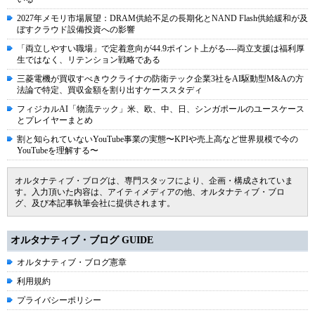
2027年メモリ市場展望：DRAM供給不足の長期化とNAND Flash供給緩和が及
ぼすクラウド設備投資への影響
「両立しやすい職場」で定着意向が44.9ポイント上がる----両立支援は福利厚
生ではなく、リテンション戦略である
三菱電機が買収すべきウクライナの防衛テック企業3社をAI駆動型M&Aの方
法論で特定、買収金額を割り出すケーススタディ
フィジカルAI「物流テック」米、欧、中、日、シンガポールのユースケース
とプレイヤーまとめ
割と知られていないYouTube事業の実態〜KPIや売上高など世界規模で今の
YouTubeを理解する〜
オルタナティブ・ブログは、専門スタッフにより、企画・構成されていま
す。入力頂いた内容は、アイティメディアの他、オルタナティブ・ブロ
グ、及び本記事執筆会社に提供されます。
オルタナティブ・ブログ GUIDE
オルタナティブ・ブログ憲章
利用規約
プライバシーポリシー