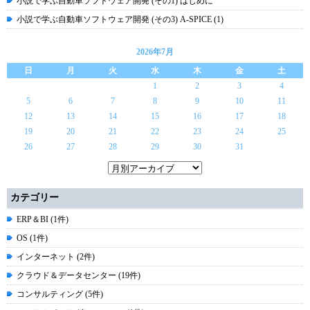
小説で学ぶ自動車ソフトウェア開発 (その1) はじめに
小説で学ぶ自動車ソフトウェア開発 (その3) A-SPICE (1)
2026年7月
日
月
火
水
木
金
土
1
2
3
4
5
6
7
8
9
10
11
12
13
14
15
16
17
18
19
20
21
22
23
24
25
26
27
28
29
30
31
カテゴリー
ERP＆BI (1件)
OS (1件)
インターネット (2件)
クラウド＆データセンター (19件)
コンサルティング (5件)