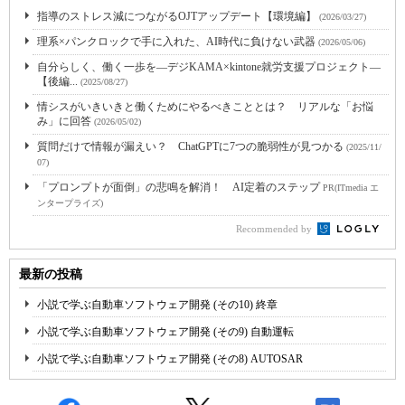
指導のストレス減につながるOJTアップデート【環境編】
(2026/03/27)
理系×パンクロックで手に入れた、AI時代に負けない武器
(2026/05/06)
自分らしく、働く一歩を―デジKAMA×kintone就労支援プロジェクト―
【後編...
(2025/08/27)
情シスがいきいきと働くためにやるべきこととは？ リアルな「お悩
み」に回答
(2026/05/02)
質問だけで情報が漏えい？ ChatGPTに7つの脆弱性が見つかる
(2025/11/
07)
「プロンプトが面倒」の悲鳴を解消！ AI定着のステップ
PR(ITmedia エ
ンタープライズ)
Recommended by
最新の投稿
小説で学ぶ自動車ソフトウェア開発 (その10) 終章
小説で学ぶ自動車ソフトウェア開発 (その9) 自動運転
小説で学ぶ自動車ソフトウェア開発 (その8) AUTOSAR