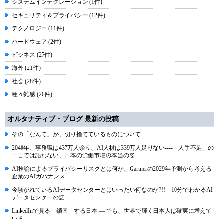
システムインテグレーション (1件)
セキュリティ＆プライバシー (12件)
テクノロジー (11件)
ハードウェア (2件)
ビジネス (27件)
海外 (21件)
社会 (28件)
種々雑感 (20件)
オルタナティブ・ブログ 最新の投稿
その「なんて」が、切り捨てているものについて
2040年、事務職は437万人余り、AI人材は339万人足りない----「人手不足」の
一言では語れない、日本の労働市場の本当の姿
AI推論によるプライバシーリスクとは何か、Gartnerの2029年予測から考える
企業のAIガバナンス
今騒がれているAIデータセンターとはいったい何なのか?!! 10分でわかるAI
データセンターの話
LinkedInで見る「鎖国」する日本 ― でも、世界で輝く日本人は確実に増えて
いる