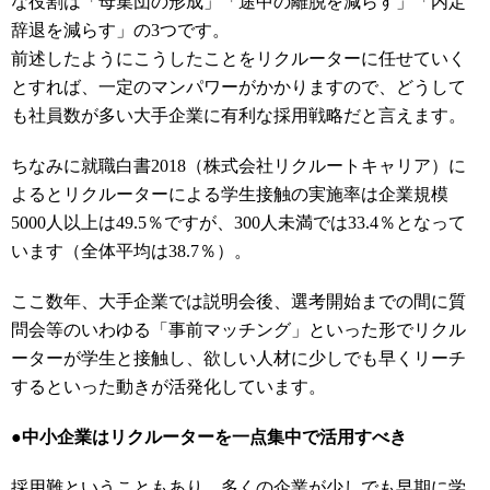
な役割は「母集団の形成」「途中の離脱を減らす」「内定
辞退を減らす」の3つです。
前述したようにこうしたことをリクルーターに任せていく
とすれば、一定のマンパワーがかかりますので、どうして
も社員数が多い大手企業に有利な採用戦略だと言えます。
ちなみに就職白書2018（株式会社リクルートキャリア）に
よるとリクルーターによる学生接触の実施率は企業規模
5000人以上は49.5％ですが、300人未満では33.4％となって
います（全体平均は38.7％）。
ここ数年、大手企業では説明会後、選考開始までの間に質
問会等のいわゆる「事前マッチング」といった形でリクル
ーターが学生と接触し、欲しい人材に少しでも早くリーチ
するといった動きが活発化しています。
●中小企業はリクルーターを一点集中で活用すべき
採用難ということもあり、多くの企業が少しでも早期に学