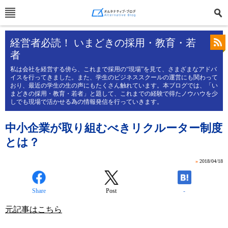
経営者必読！ いまどきの採用・教育・若
者
私は会社を経営する傍ら、これまで採用の“現場”を見て、さまざまなアドバ
イスを行ってきました。また、学生のビジネススクールの運営にも関わって
おり、最近の学生の生の声にもたくさん触れています。本ブログでは、「い
まどきの採用・教育・若者」と題して、これまでの経験で得たノウハウを少
しでも現場で活かせる為の情報発信を行っていきます。
中小企業が取り組むべきリクルーター制度
とは？
»
2018/04/18
Share
Post
-
元記事はこちら