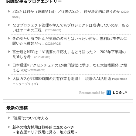
関連記事＆ブログエントリー
FDEとは何か（連載第1回）／従来のSEと、何が決定的に違うのか
(2026/
08/03)
なぜプロジェクト管理を学んでもプロジェクトは成功しないのか、ある
いはケーキの工程...
(2026/07/28)
冬の冷たい海で叫んだ英雄の名言とはいったい何か。無料版7モデルに
聞いたら微妙だっ...
(2026/07/28)
富士通とNECは「AI需要の手応え」をどう語った？ 2026年下半期の
見通しを考...
(2026/08/03)
日本通運×アクセンチュアの124億円訴訟に学ぶ、なぜ大規模開発は“燃
える”のか
(2026/07/29)
大阪ガスが月2000時間の共有作業を削減！ 現場のAI活用術
PR(ITmedia
エンタープライズ)
Recommended by
最新の投稿
"複業"について考える
新卒の地方採用は戦略的に進めるべき
～名古屋エリア採用に見る、地方採用～