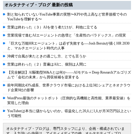
オルタナティブ・ブログ 最新の投稿
割と知られていないYouTube事業の実態〜KPIや売上高など世界規模で今の
YouTubeを理解する〜
営業は終わった（３）AIを使う者だけが、利他に立てる
営業現場で進むAIエージェントの急増と「生産性のパラドックス」の現実
「巨大な万能HRエージェント」は必ず失敗する----Josh Bersinが描くHR 2030
と、マルチエージェント時代の人事
沖縄で台風が来たときの過ごし方、とでも言うか
営業は終わった（２）普遍はAIに、個別は人間に
【完全解説】AI駆動型M&Aとは何か――AIモデル＋Deep Researchアルゴリズ
ムで「会社の未来」から買収候補を逆算する
前年同期比43%成長、世界クラウド市場における上位3社シェアとネオクラウ
ド企業9社の影響
WordPress最強のチャットボット（圧倒的な高機能と高性能、業界最安値）を
実現した理由
YouTuberは本当に儲からないのか。収益化した20人に1人が月30万円以上とい
う可能性
オルタナティブ・ブログは、専門スタッフにより、企画・構成されていま
す。入力頂いた内容は、アイティメディアの他、オルタナティブ・ブロ