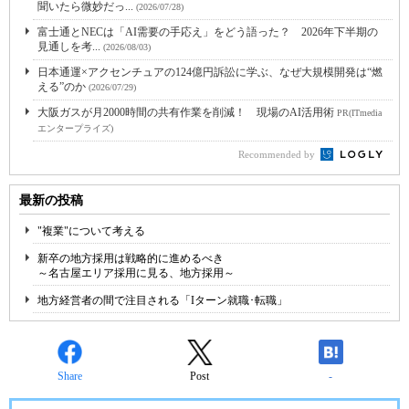
聞いたら微妙だっ...
(2026/07/28)
富士通とNECは「AI需要の手応え」をどう語った？ 2026年下半期の
見通しを考...
(2026/08/03)
日本通運×アクセンチュアの124億円訴訟に学ぶ、なぜ大規模開発は“燃
える”のか
(2026/07/29)
大阪ガスが月2000時間の共有作業を削減！ 現場のAI活用術
PR(ITmedia
エンタープライズ)
Recommended by
最新の投稿
"複業"について考える
新卒の地方採用は戦略的に進めるべき
～名古屋エリア採用に見る、地方採用～
地方経営者の間で注目される「Iターン就職･転職」
Share
Post
-