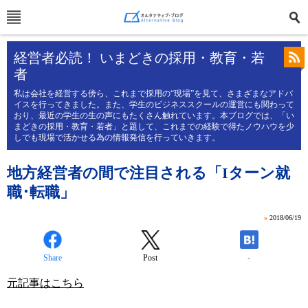
経営者必読！ いまどきの採用・教育・若
者
私は会社を経営する傍ら、これまで採用の“現場”を見て、さまざまなアドバ
イスを行ってきました。また、学生のビジネススクールの運営にも関わって
おり、最近の学生の生の声にもたくさん触れています。本ブログでは、「い
まどきの採用・教育・若者」と題して、これまでの経験で得たノウハウを少
しでも現場で活かせる為の情報発信を行っていきます。
地方経営者の間で注目される「Iターン就
職･転職」
»
2018/06/19
Share
Post
-
元記事はこちら