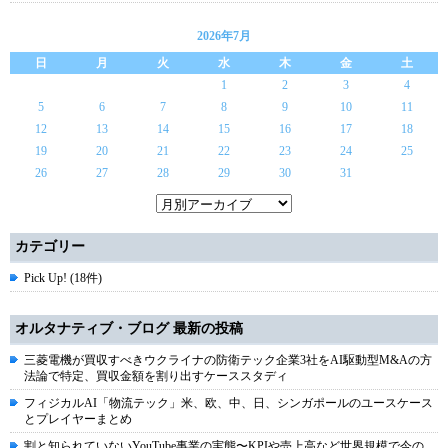
2026年7月
日
月
火
水
木
金
土
1
2
3
4
5
6
7
8
9
10
11
12
13
14
15
16
17
18
19
20
21
22
23
24
25
26
27
28
29
30
31
カテゴリー
Pick Up! (18件)
オルタナティブ・ブログ 最新の投稿
三菱電機が買収すべきウクライナの防衛テック企業3社をAI駆動型M&Aの方
法論で特定、買収金額を割り出すケーススタディ
フィジカルAI「物流テック」米、欧、中、日、シンガポールのユースケース
とプレイヤーまとめ
割と知られていないYouTube事業の実態〜KPIや売上高など世界規模で今の