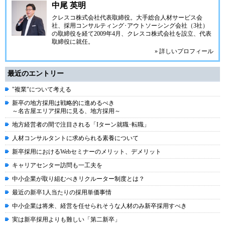
中尾 英明
クレスコ株式会社代表取締役。大手総合人材サービス会
社、採用コンサルティング･アウトソーシング会社（3社）
の取締役を経て2009年4月、クレスコ株式会社を設立、代表
取締役に就任。
» 詳しいプロフィール
最近のエントリー
"複業"について考える
新卒の地方採用は戦略的に進めるべき
～名古屋エリア採用に見る、地方採用～
地方経営者の間で注目される「Iターン就職･転職」
人材コンサルタントに求められる素養について
新卒採用におけるWebセミナーのメリット、デメリット
キャリアセンター訪問も一工夫を
中小企業が取り組むべきリクルーター制度とは？
最近の新卒1人当たりの採用単価事情
中小企業は将来、経営を任せられそうな人材のみ新卒採用すべき
実は新卒採用よりも難しい「第二新卒」