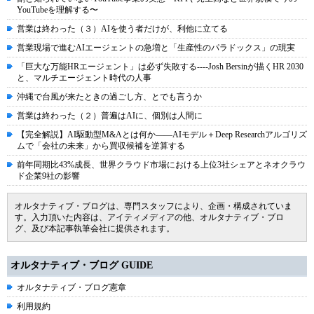
YouTubeを理解する〜
営業は終わった（３）AIを使う者だけが、利他に立てる
営業現場で進むAIエージェントの急増と「生産性のパラドックス」の現実
「巨大な万能HRエージェント」は必ず失敗する----Josh Bersinが描くHR 2030
と、マルチエージェント時代の人事
沖縄で台風が来たときの過ごし方、とでも言うか
営業は終わった（２）普遍はAIに、個別は人間に
【完全解説】AI駆動型M&Aとは何か――AIモデル＋Deep Researchアルゴリズ
ムで「会社の未来」から買収候補を逆算する
前年同期比43%成長、世界クラウド市場における上位3社シェアとネオクラウ
ド企業9社の影響
オルタナティブ・ブログは、専門スタッフにより、企画・構成されていま
す。入力頂いた内容は、アイティメディアの他、オルタナティブ・ブロ
グ、及び本記事執筆会社に提供されます。
オルタナティブ・ブログ GUIDE
オルタナティブ・ブログ憲章
利用規約