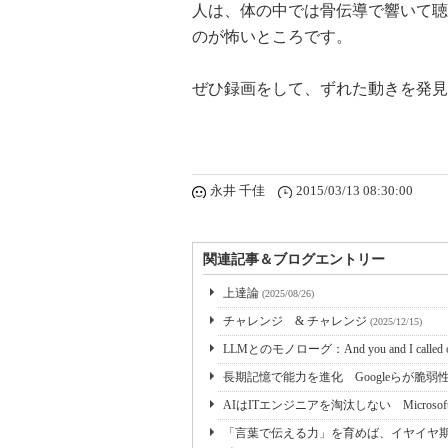
人は、体の中では骨伝導で響いて聴
のが怖いところです。
ぜひ録画をして、ずれた動きを発見
永井 千佳
2015/03/13 08:30:00
関連記事＆ブログエントリー
上達論
(2025/08/26)
チャレンジ & チャレンジ
(2025/12/15)
LLMとのモノローグ：And you and I called ove
長期記憶で能力を進化 Googleらが脆
AIはITエンジニアを淘汰しない Microso
「言葉で伝える力」を育めば、イヤイヤ期も