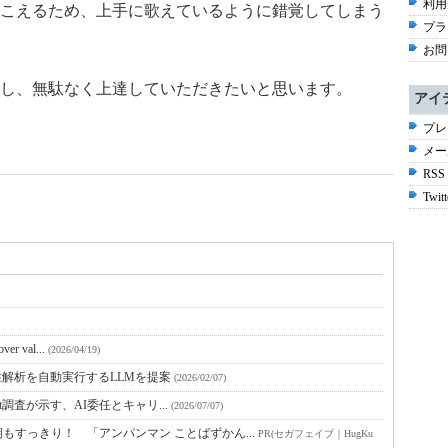
利用
こえるため、上手に歌えているように錯覚してしまう
プラ
お問
し、無駄なく上達していただきたいと思います。
アイ
プレ
メー
RSS
Twitt
r val...
(2026/04/19)
弱性解析を自動実行するLLMを提案
(2026/02/07)
ft調査が示す、AI委任とキャリ...
(2026/07/07)
すっきり！ 「アンパンマン ことばずかん...
PR(セガフェイブ｜HugKu