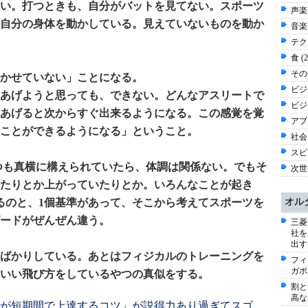
い。打つときも、自分がバットを見てない。スポーツ
声楽 
自分の身体を動かしている。見えていないものを動か
音楽 
テク
食 (
その他
かせていない」ことになる。
ビジ
あげようと思っても、できない。どんなアスリートで
ビジネ
あげると次からすぐ出来るようになる。この感覚を覚
アプ
ことができるようになる」ということ。
社会 
スピー
つも真横に構えられていたら、体調は関係ない。でもそ
次世
たりとか上がっていたりとか。いろんなことが起き
るのと、1個基準があって、そこから考えてスポーツを
オル
ードがぜんぜん違う。
三菱
社を
出す
ばかりしている。あとはフィジカルのトレーニングを
フィ
ガポ
いい飛び方をしているやつの真似をする。
割と
高な
が短期間で上達するコツ」が説得力あり過ぎてスゴ