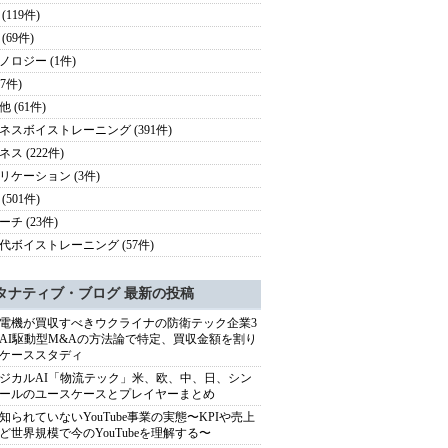
(119件)
(69件)
ノロジー (1件)
27件)
 (61件)
ネスボイストレーニング (391件)
ス (222件)
リケーション (3件)
(501件)
チ (23件)
代ボイストレーニング (57件)
タナティブ・ブログ 最新の投稿
電機が買収すべきウクライナの防衛テック企業3
AI駆動型M&Aの方法論で特定、買収金額を割り
ケーススタディ
ジカルAI「物流テック」米、欧、中、日、シン
ールのユースケースとプレイヤーまとめ
知られていないYouTube事業の実態〜KPIや売上
ど世界規模で今のYouTubeを理解する〜