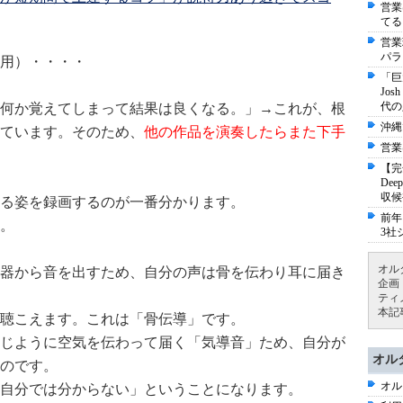
営業
てる
営業
パラ
）・・・・
「巨
Jo
代の
何か覚えてしまって結果は良くなる。」→これが、根
沖縄
ています。そのため、
他の作品を演奏したらまた下手
営業
【完
De
収候
る姿を録画するのが一番分かります。
前年
。
3社
オル
器から音を出すため、自分の声は骨を伝わり耳に届き
企画
ティ
本記
聴こえます。これは「骨伝導」です。
じように空気を伝わって届く「気導音」ため、自分が
オル
のです。
オル
自分では分からない」ということになります。