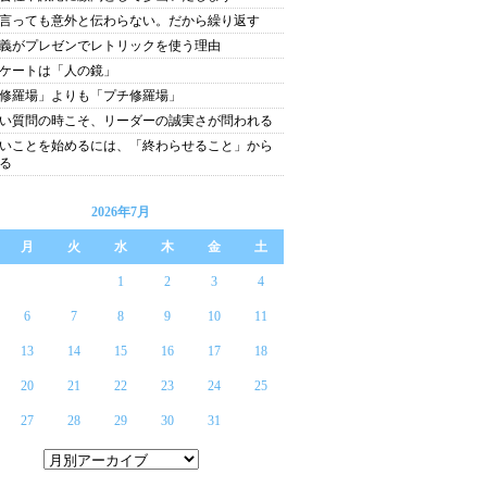
言っても意外と伝わらない。だから繰り返す
義がプレゼンでレトリックを使う理由
ケートは「人の鏡」
修羅場」よりも「プチ修羅場」
い質問の時こそ、リーダーの誠実さが問われる
いことを始めるには、「終わらせること」から
る
2026年7月
月
火
水
木
金
土
1
2
3
4
6
7
8
9
10
11
13
14
15
16
17
18
20
21
22
23
24
25
27
28
29
30
31