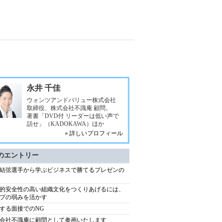
永井 千佳
ウォンツアンドバリュー株式会社
取締役、株式会社不識庵 顧問。
著書「DVD付 リーダーは低い声で
話せ」（KADOKAWA）ほか
» 詳しいプロフィール
のエントリー
結弦選手から学ぶビジネスで勝てるプレゼンの
的安全性の高い組織文化をつくりあげるには、
プの弱みを活かす
する面接でのNG
会社不識庵に顧問として参画いたします