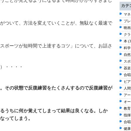
うことが見えるようになるまで時間がかかりすぎまし
カテ
マネ
プレ
がついて、方法を変えていくことが、無駄なく最速で
映画 
クラ
本 (
スポーツが短時間で上達するコツ」について、お話さ
科学 
自然 
スポー
）・・・・
器楽 
合唱
ピアノ
。その状態で反復練習をたくさんするので反復練習が
人間学
アート
オー
教育 
るうちに何か覚えてしまって結果は良くなる。しか
指揮 
なってしまう。
合唱 
健康 