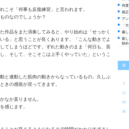
何度
れこそ「何事も反復練習」と言われます。
孫正
ものなのでしょうか？
アン
「大
た作品をまた演奏してみると、やり始めは「せっかく
厳し
新し
いる」と思うことが良くあります。「こんな動きでよ
始め
してしまうほどです。ずれた動きのまま「何日も、長
し、そして、そこそこは上手くやっていた」というこ
日
動と連動した筋肉の動きからなっているもの。久しぶ
ときの感覚が戻ってきます。
5
12
かなか直りません。
19
を感じます。
26