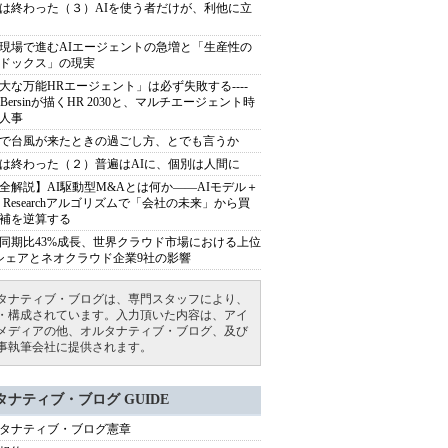
は終わった（３）AIを使う者だけが、利他に立
現場で進むAIエージェントの急増と「生産性の
ドックス」の現実
大な万能HRエージェント」は必ず失敗する----
sh Bersinが描くHR 2030と、マルチエージェント時
人事
で台風が来たときの過ごし方、とでも言うか
は終わった（２）普遍はAIに、個別は人間に
全解説】AI駆動型M&Aとは何か――AIモデル＋
ep Researchアルゴリズムで「会社の未来」から買
補を逆算する
同期比43%成長、世界クラウド市場における上位
シェアとネオクラウド企業9社の影響
タナティブ・ブログは、専門スタッフにより、
・構成されています。入力頂いた内容は、アイ
メディアの他、オルタナティブ・ブログ、及び
事執筆会社に提供されます。
タナティブ・ブログ GUIDE
タナティブ・ブログ憲章