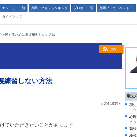
エントリー一覧
月間アクセスランキング
ブロガー一覧
月間ブロガーベスト30
ガイドマップ
で上達するために反復練習しない方法
RSS
復練習しない方法
最近
»
2015/03/13
羽生
コツ
心理
トッ
けていただきたいことがあります。
緊張
株式