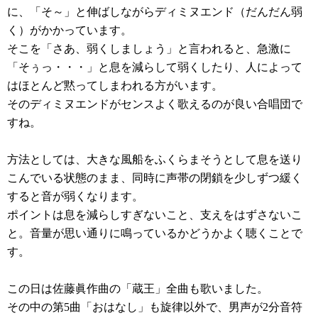
に、「そ～」と伸ばしながらディミヌエンド（だんだん弱
く）がかかっています。
そこを「さあ、弱くしましょう」と言われると、急激に
「そぅっ・・・」と息を減らして弱くしたり、人によって
はほとんど黙ってしまわれる方がいます。
そのディミヌエンドがセンスよく歌えるのが良い合唱団で
すね。
方法としては、大きな風船をふくらまそうとして息を送り
こんでいる状態のまま、同時に声帯の閉鎖を少しずつ緩く
すると音が弱くなります。
ポイントは息を減らしすぎないこと、支えをはずさないこ
と。音量が思い通りに鳴っているかどうかよく聴くことで
す。
この日は佐藤眞作曲の「蔵王」全曲も歌いました。
その中の第5曲「おはなし」も旋律以外で、男声が2分音符