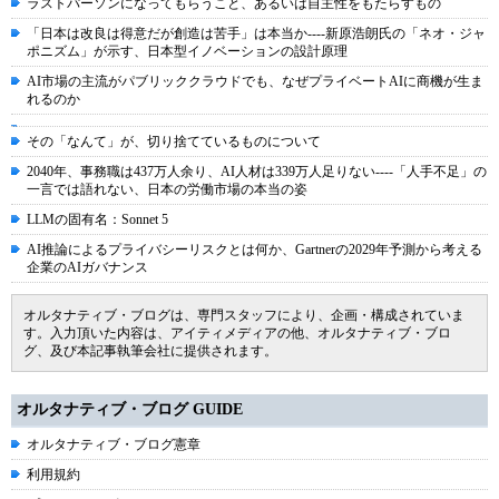
ラストパーソンになってもらうこと、あるいは自主性をもたらすもの
「日本は改良は得意だが創造は苦手」は本当か----新原浩朗氏の「ネオ・ジャ
ポニズム」が示す、日本型イノベーションの設計原理
AI市場の主流がパブリッククラウドでも、なぜプライベートAIに商機が生ま
れるのか
その「なんて」が、切り捨てているものについて
2040年、事務職は437万人余り、AI人材は339万人足りない----「人手不足」の
一言では語れない、日本の労働市場の本当の姿
LLMの固有名：Sonnet 5
AI推論によるプライバシーリスクとは何か、Gartnerの2029年予測から考える
企業のAIガバナンス
オルタナティブ・ブログは、専門スタッフにより、企画・構成されていま
す。入力頂いた内容は、アイティメディアの他、オルタナティブ・ブロ
グ、及び本記事執筆会社に提供されます。
オルタナティブ・ブログ GUIDE
オルタナティブ・ブログ憲章
利用規約