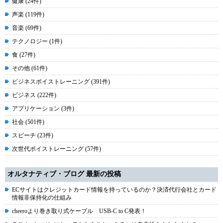
健康 (24件)
声楽 (119件)
音楽 (69件)
テクノロジー (1件)
食 (27件)
その他 (61件)
ビジネスボイストレーニング (391件)
ビジネス (222件)
アプリケーション (3件)
社会 (501件)
スピーチ (23件)
次世代ボイストレーニング (57件)
オルタナティブ・ブログ 最新の投稿
ECサイトはクレジットカード情報を持っているのか？決済代行会社とカード
情報非保持化の仕組み
cheeroより巻き取り式ケーブル USB-C to C発表！