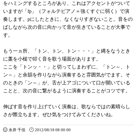
をハミングするところがあり、これはアクセントがついて
いますが「fp」（フォルテピアノ＝強くすぐに弱く）で演
奏します。pにしたときに、なくなりすぎないこと。音をの
ばしながら次の音に向かって音が生きていることが大事で
す。
もう一ヵ所、「トン、トン、トン・・・」と縄をなうとき
に藁を小槌で叩く音を歌う場面があります。
ここを「トンッ・・」と切ってしまわずに、「トン～、ト
ン～」と余韻を作りながら演奏すると雰囲気がでます。そ
のときの「ン～」が、舌が上アゴについて口が開いている
ことと、次の音に繋がるように演奏することがコツです。
伸ばす音を作り上げていく演奏は、歌ならではの素晴らし
さが際立ちます。ぜひ気をつけてみてくださいね。
永井 千佳
2012/08/18 08:00:00