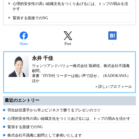
心理的安全性の高い組織文化をつくりあげるには、トップの弱みを活
かす
緊張する面接でのNG
Share
Post
-
永井 千佳
ウォンツアンドバリュー株式会社 取締役、株式会社不識庵
顧問。
著書「DVD付 リーダーは低い声で話せ」（KADOKAWA）
ほか
» 詳しいプロフィール
最近のエントリー
羽生結弦選手から学ぶビジネスで勝てるプレゼンのコツ
心理的安全性の高い組織文化をつくりあげるには、トップの弱みを活かす
緊張する面接でのNG
株式会社不識庵に顧問として参画いたします