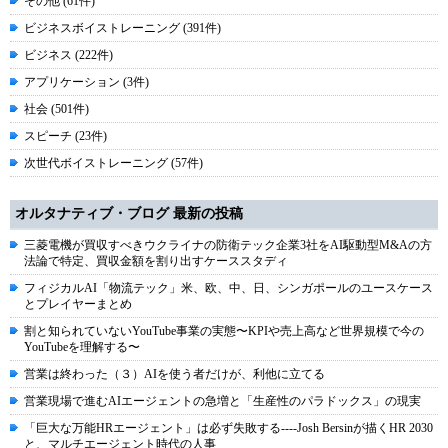
その他 (61件)
ビジネスボイストレーニング (391件)
ビジネス (222件)
アプリケーション (3件)
社会 (501件)
スピーチ (23件)
次世代ボイストレーニング (57件)
オルタナティブ・ブログ 最新の投稿
三菱電機が買収すべきウクライナの防衛テック企業3社をAI駆動型M&Aの方
法論で特定、買収金額を割り出すケーススタディ
フィジカルAI「物流テック」米、欧、中、日、シンガポールのユースケース
とプレイヤーまとめ
割と知られていないYouTube事業の実態〜KPIや売上高など世界規模で今の
YouTubeを理解する〜
営業は終わった（３）AIを使う者だけが、利他に立てる
営業現場で進むAIエージェントの急増と「生産性のパラドックス」の現実
「巨大な万能HRエージェント」は必ず失敗する----Josh Bersinが描くHR 2030
と、マルチエージェント時代の人事