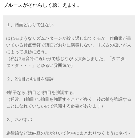
ブルースがそれらしく聴こえます。
１、譜面どおりではない
はねるようなリズムパターンが繰り返し出てくるが、作曲家が書
いている付点音符で譜面どおりに演奏しない。リズムの扱いが人
によって微妙に違う。
（私は3連音符に近い形で感じながら演奏しました。「タアタ、
タアタ・・・」とゆるい雰囲気で）
２、2拍目と4拍目を強調
4拍子なら2拍目と4拍目を強調する。
（通常、1拍目と3拍目を強調することが多く、後の拍を強調する
ことになれていないので意識する必要があります）
３、ネバネバ
旋律線などは納豆の糸がひいて体中にまとわりつくようにネバ～