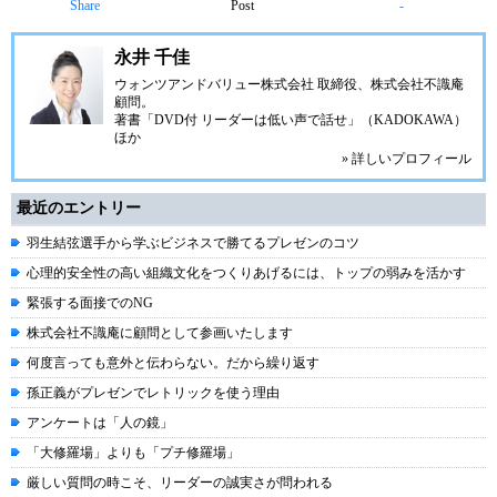
Share
Post
-
永井 千佳
ウォンツアンドバリュー株式会社 取締役、株式会社不識庵
顧問。
著書「DVD付 リーダーは低い声で話せ」（KADOKAWA）
ほか
» 詳しいプロフィール
最近のエントリー
羽生結弦選手から学ぶビジネスで勝てるプレゼンのコツ
心理的安全性の高い組織文化をつくりあげるには、トップの弱みを活かす
緊張する面接でのNG
株式会社不識庵に顧問として参画いたします
何度言っても意外と伝わらない。だから繰り返す
孫正義がプレゼンでレトリックを使う理由
アンケートは「人の鏡」
「大修羅場」よりも「プチ修羅場」
厳しい質問の時こそ、リーダーの誠実さが問われる