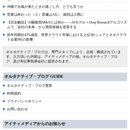
沖縄で台風が来たときの過ごし方、とでも言うか
営業は終わった（２）普遍はAIに、個別は人間に
【完全解説】AI駆動型M&Aとは何か――AIモデル＋Deep Researchアルゴリズ
ムで「会社の未来」から買収候補を逆算する
前年同期比43%成長、世界クラウド市場における上位3社シェアとネオクラウ
ド企業9社の影響
オルタナティブ・ブログは、専門スタッフにより、企画・構成されていま
す。入力頂いた内容は、アイティメディアの他、オルタナティブ・ブロ
グ、及び本記事執筆会社に提供されます。
オルタナティブ・ブログ GUIDE
オルタナティブ・ブログ憲章
利用規約
プライバシーポリシー
お問い合わせ
アイティメディアからのお知らせ