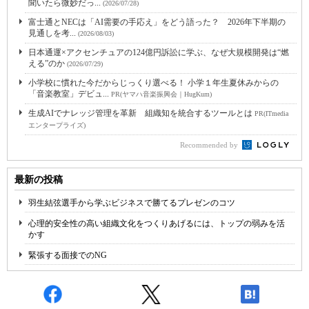
聞いたら微妙だっ...
(2026/07/28)
富士通とNECは「AI需要の手応え」をどう語った？ 2026年下半期の
見通しを考...
(2026/08/03)
日本通運×アクセンチュアの124億円訴訟に学ぶ、なぜ大規模開発は“燃
える”のか
(2026/07/29)
小学校に慣れた今だからじっくり選べる！ 小学１年生夏休みからの
「音楽教室」デビュ...
PR(ヤマハ音楽振興会｜HugKum)
生成AIでナレッジ管理を革新 組織知を統合するツールとは
PR(ITmedia
エンタープライズ)
Recommended by
最新の投稿
羽生結弦選手から学ぶビジネスで勝てるプレゼンのコツ
心理的安全性の高い組織文化をつくりあげるには、トップの弱みを活
かす
緊張する面接でのNG