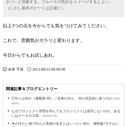
ネバ～と演奏する。ブルースの気分をイメージするとよい。
（しかし基本のビートは正確に）
以上3つの点を今からでも気をつけてみてください。
これで、雰囲気がガラリと変わります。
今日からでもお試しあれ。
永井 千佳
2011/06/22 08:00:00
関連記事＆ブログエントリー
FDEとは何か（連載第1回）／従来のSEと、何が決定的に違うのか
(2026/
08/03)
なぜプロジェクト管理を学んでもプロジェクトは成功しないのか、ある
いはケーキの工程...
(2026/07/28)
冬の冷たい海で叫んだ英雄の名言とはいったい何か。無料版7モデルに