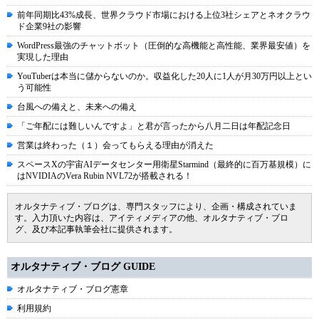
前年同期比43%成長、世界クラウド市場における上位3社シェアとネオクラウ
ド企業9社の影響
WordPress最強のチャットボット（圧倒的な高機能と高性能、業界最安値）を
実現した理由
YouTuberは本当に儲からないのか。収益化した20人に1人が月30万円以上とい
う可能性
台風への備えと、未来への備え
「ご年配には難しいんですよ」と君が言ったから八月二日は年配記念日
営業は終わった（１）会ってもらえる理由が消えた
スペースXの宇宙AIデータセンター用衛星Starmind（最終的に百万基規模）に
はNVIDIAのVera Rubin NVL72が搭載される！
オルタナティブ・ブログは、専門スタッフにより、企画・構成されていま
す。入力頂いた内容は、アイティメディアの他、オルタナティブ・ブロ
グ、及び本記事執筆会社に提供されます。
オルタナティブ・ブログ GUIDE
オルタナティブ・ブログ憲章
利用規約