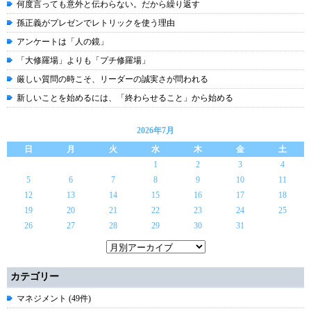
何度言っても意外と伝わらない。だから繰り返す
孫正義がプレゼンでレトリックを使う理由
アンケートは「人の鏡」
「大修羅場」よりも「プチ修羅場」
厳しい質問の時こそ、リーダーの誠実さが問われる
新しいことを始めるには、「終わらせること」から始める
2026年7月
日
月
火
水
木
金
土
1
2
3
4
5
6
7
8
9
10
11
12
13
14
15
16
17
18
19
20
21
22
23
24
25
26
27
28
29
30
31
カテゴリー
マネジメント (49件)