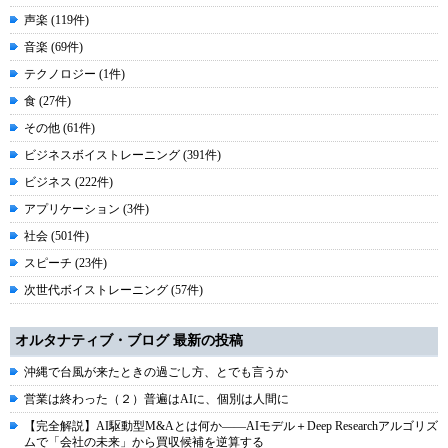
声楽 (119件)
音楽 (69件)
テクノロジー (1件)
食 (27件)
その他 (61件)
ビジネスボイストレーニング (391件)
ビジネス (222件)
アプリケーション (3件)
社会 (501件)
スピーチ (23件)
次世代ボイストレーニング (57件)
オルタナティブ・ブログ 最新の投稿
沖縄で台風が来たときの過ごし方、とでも言うか
営業は終わった（２）普遍はAIに、個別は人間に
【完全解説】AI駆動型M&Aとは何か――AIモデル＋Deep Researchアルゴリズ
ムで「会社の未来」から買収候補を逆算する