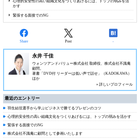
心理的安全性の高い組織文化をつくりあげるには、トップの弱みを活
かす
緊張する面接でのNG
Share
Post
-
永井 千佳
ウォンツアンドバリュー株式会社 取締役、株式会社不識庵
顧問。
著書「DVD付 リーダーは低い声で話せ」（KADOKAWA）
ほか
» 詳しいプロフィール
最近のエントリー
羽生結弦選手から学ぶビジネスで勝てるプレゼンのコツ
心理的安全性の高い組織文化をつくりあげるには、トップの弱みを活かす
緊張する面接でのNG
株式会社不識庵に顧問として参画いたします