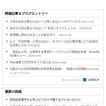
関連記事＆ブログエントリー
上司や会社が変わらない！と嘆くあなたへのアドバイス
(2025/11/28)
会社や上司は変えられない？ 本当にそうでしょうか。
(2025/08/28)
管理職に課せられることが多すぎて。
(2025/11/18)
もう「不当評価」と言わせない オプテージは人事評価にどう生成AI
を活用したか
(2025/09/02)
「身近な上司」を再現する専用ディープフェイク動画を作成 KnowBe
4が新トレー...
(2026/02/19)
Jeep 抽選で3万円分ギフト当たる
PR(Jeep Japan)
大阪ガスが月2000時間の共有作業を削減！ 現場のAI活用術
PR(ITmedia
エンタープライズ)
Recommended by
最新の投稿
羽生結弦選手から学ぶビジネスで勝てるプレゼンのコツ