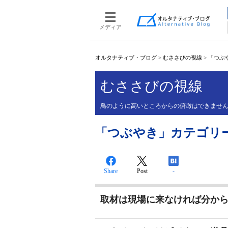
メディア
オルタナティブ・ブログ
>
むささびの視線
>
「つぶや
むささびの視線
鳥のように高いところからの俯瞰はできません
「つぶやき」カテゴリーの投
Share
Post
-
取材は現場に来なければ分か