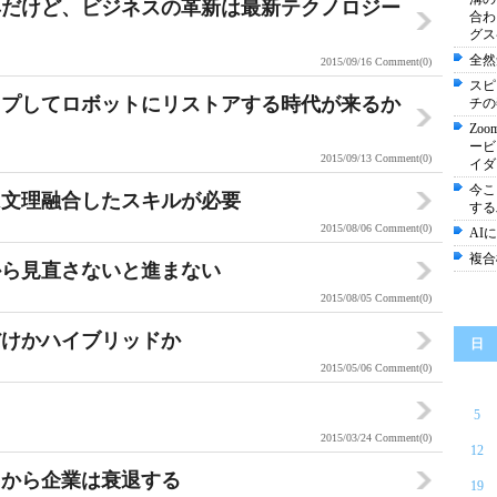
具だけど、ビジネスの革新は最新テクノロジー
合わ
グス
全然
2015/09/16
Comment(0)
スピ
ップしてロボットにリストアする時代が来るか
チの
Zo
ービ
2015/09/13
Comment(0)
イダー
今こ
は文理融合したスキルが必要
する
2015/08/06
Comment(0)
AI
複合
から見直さないと進まない
2015/08/05
Comment(0)
だけかハイブリッドか
日
2015/05/06
Comment(0)
5
2015/03/24
Comment(0)
12
きから企業は衰退する
19