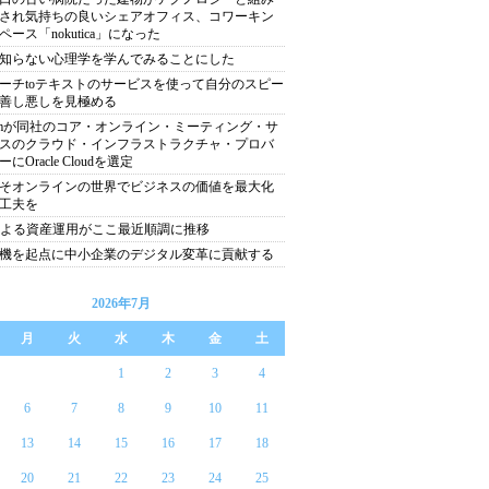
され気持ちの良いシェアオフィス、コワーキン
ペース「nokutica」になった
知らない心理学を学んでみることにした
ーチtoテキストのサービスを使って自分のスピー
善し悪しを見極める
omが同社のコア・オンライン・ミーティング・サ
スのクラウド・インフラストラクチャ・プロバ
にOracle Cloudを選定
そオンラインの世界でビジネスの価値を最大化
工夫を
による資産運用がここ最近順調に推移
機を起点に中小企業のデジタル変革に貢献する
2026年7月
月
火
水
木
金
土
1
2
3
4
6
7
8
9
10
11
13
14
15
16
17
18
20
21
22
23
24
25