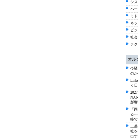
シス
ハー
ミド
ネッ
ビジネ
社会 
テク
オル
今騒
のか
Li
く日
20
NA
影響
「両
る-
略で
三菱
社を
出す