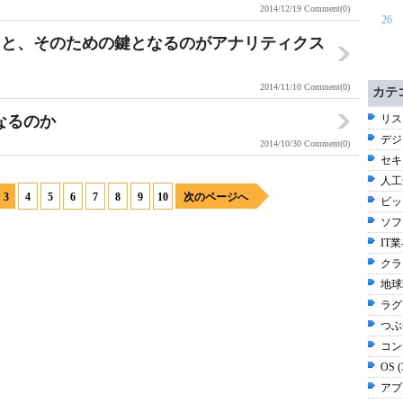
2014/12/19
Comment(0)
26
こと、そのための鍵となるのがアナリティクス
2014/11/10
Comment(0)
カテ
くなるのか
リス
デジ
2014/10/30
Comment(0)
セキ
人工知
3
4
5
6
7
8
9
10
次のページへ
ビッ
ソフ
IT業
クラウ
地球
ラグビ
つぶや
コン
OS 
アプ