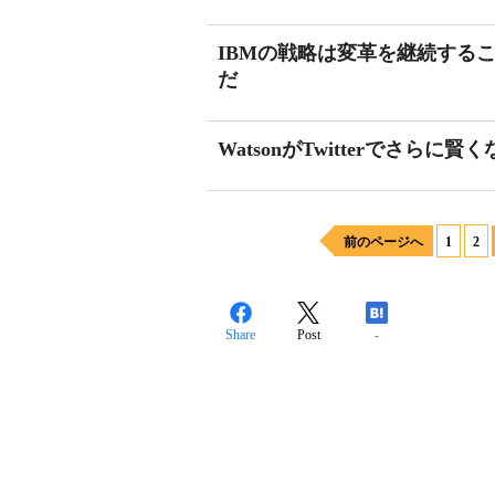
IBMの戦略は変革を継続する
だ
WatsonがTwitterでさらに賢
前のページへ
1
2
Share
Post
-