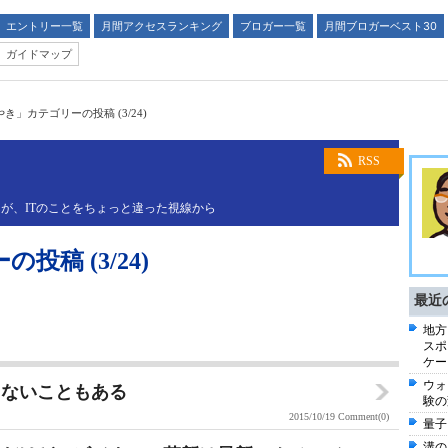
エントリー一覧
月間アクセスランキング
ブロガー一覧
月間ブロガーベスト30
ガイドマップ
き」カテゴリーの投稿 (3/24)
RSS
が、ITのことをちょっと違った視線から
稿 (3/24)
最近
地方
スポ
ケー
ウォ
らないこともある
験の
2015/10/19
Comment(0)
量子
溝の