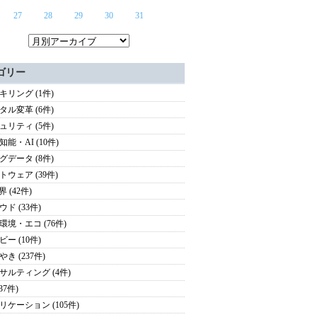
27
28
29
30
31
ゴリー
キリング (1件)
タル変革 (6件)
ュリティ (5件)
能・AI (10件)
グデータ (8件)
トウェア (39件)
界 (42件)
ド (33件)
環境・エコ (76件)
ー (10件)
き (237件)
サルティング (4件)
(37件)
リケーション (105件)