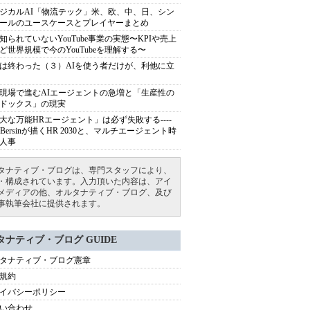
ジカルAI「物流テック」米、欧、中、日、シン
ールのユースケースとプレイヤーまとめ
知られていないYouTube事業の実態〜KPIや売上
ど世界規模で今のYouTubeを理解する〜
は終わった（３）AIを使う者だけが、利他に立
現場で進むAIエージェントの急増と「生産性の
ドックス」の現実
大な万能HRエージェント」は必ず失敗する----
sh Bersinが描くHR 2030と、マルチエージェント時
人事
タナティブ・ブログは、専門スタッフにより、
・構成されています。入力頂いた内容は、アイ
メディアの他、オルタナティブ・ブログ、及び
事執筆会社に提供されます。
タナティブ・ブログ GUIDE
タナティブ・ブログ憲章
規約
イバシーポリシー
い合わせ