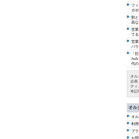
フィ
ガポ
割と
高な
営業
てる
営業
パラ
「巨
Jo
代の
オル
企画
ティ
本記
オル
オル
利用
プラ
お問