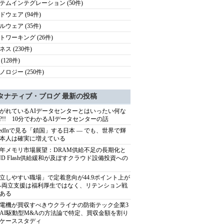
テムインテグレーション (50件)
ドウェア (94件)
ルウェア (35件)
トワーキング (26件)
ス (230件)
(128件)
ノロジー (250件)
タナティブ・ブログ 最新の投稿
がれているAIデータセンターとはいったい何な
?!! 10分でわかるAIデータセンターの話
nkedInで見る「鎖国」する日本 ― でも、世界で輝
本人は確実に増えている
27年メモリ市場展望：DRAM供給不足の長期化と
ND Flash供給緩和が及ぼすクラウド設備投資への
立しやすい職場」で定着意向が44.9ポイント上が
---両立支援は福利厚生ではなく、リテンション戦
ある
電機が買収すべきウクライナの防衛テック企業3
AI駆動型M&Aの方法論で特定、買収金額を割り
ケーススタディ