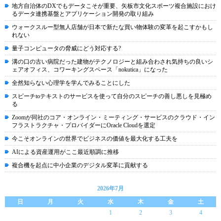
地方自治体のDXでもデータこそが重要、矢板市文化スポーツ複合施設におけ
るデータ連携基盤とアプリケーション開発の取り組み
ウォークスルー型無人店舗が日本で新たな買い物体験の変革を起こすかもし
れない
量子コンピュータの脅威にどう対応する?
溝の口の古い病院だった建物がテクノロジーと組み合わされ気持ちの良いシ
ェアオフィス、コワーキングスペース「nokutica」になった
全然知らない心理学を学んでみることにした
スピーチtoテキストのサービスを使って自分のスピーチの善し悪しを見極め
る
Zoomが同社のコア・オンライン・ミーティング・サービスのクラウド・イン
フラストラクチャ・プロバイダーにOracle Cloudを選定
今こそオンラインの世界でビジネスの価値を最大化する工夫を
AIによる資産運用がここ最近順調に推移
複合機を起点に中小企業のデジタル変革に貢献する
2026年7月
日
月
火
水
木
金
土
1
2
3
4