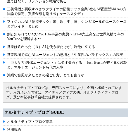
生ではなく、リテンション戦略である
三菱電機が買収すべきウクライナの防衛テック企業3社をAI駆動型M&Aの方
法論で特定、買収金額を割り出すケーススタディ
フィジカルAI「物流テック」米、欧、中、日、シンガポールのユースケース
とプレイヤーまとめ
割と知られていないYouTube事業の実態〜KPIや売上高など世界規模で今の
YouTubeを理解する〜
営業は終わった（３）AIを使う者だけが、利他に立てる
営業現場で進むAIエージェントの急増と「生産性のパラドックス」の現実
「巨大な万能HRエージェント」は必ず失敗する----Josh Bersinが描くHR 2030
と、マルチエージェント時代の人事
沖縄で台風が来たときの過ごし方、とでも言うか
オルタナティブ・ブログは、専門スタッフにより、企画・構成されていま
す。入力頂いた内容は、アイティメディアの他、オルタナティブ・ブロ
グ、及び本記事執筆会社に提供されます。
オルタナティブ・ブログ GUIDE
オルタナティブ・ブログ憲章
利用規約