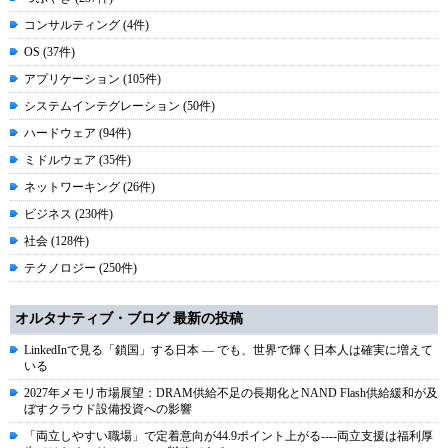
コンサルティング (4件)
OS (37件)
アプリケーション (105件)
システムインテグレーション (50件)
ハードウェア (94件)
ミドルウェア (35件)
ネットワーキング (26件)
ビジネス (230件)
社会 (128件)
テクノロジー (250件)
オルタナティブ・ブログ 最新の投稿
LinkedInで見る「鎖国」する日本 ― でも、世界で輝く日本人は確実に増えて
いる
2027年メモリ市場展望：DRAM供給不足の長期化とNAND Flash供給緩和が及
ぼすクラウド設備投資への影響
「両立しやすい職場」で定着意向が44.9ポイント上がる----両立支援は福利厚