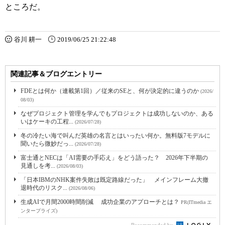
ところだ。
谷川 耕一
2019/06/25 21:22:48
関連記事＆ブログエントリー
FDEとは何か（連載第1回）／従来のSEと、何が決定的に違うのか
(2026/
08/03)
なぜプロジェクト管理を学んでもプロジェクトは成功しないのか、ある
いはケーキの工程...
(2026/07/28)
冬の冷たい海で叫んだ英雄の名言とはいったい何か。無料版7モデルに
聞いたら微妙だっ...
(2026/07/28)
富士通とNECは「AI需要の手応え」をどう語った？ 2026年下半期の
見通しを考...
(2026/08/03)
「日本IBMのNHK案件失敗は既定路線だった」 メインフレーム大撤
退時代のリスク...
(2026/08/06)
生成AIで月間2000時間削減 成功企業のアプローチとは？
PR(ITmedia エ
ンタープライズ)