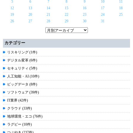
5
6
7
8
9
10
11
12
13
14
15
16
17
18
19
20
21
22
23
24
25
26
27
28
29
30
31
カテゴリー
リスキリング (1件)
デジタル変革 (6件)
セキュリティ (5件)
人工知能・AI (10件)
ビッグデータ (8件)
ソフトウェア (39件)
IT業界 (42件)
クラウド (33件)
地球環境・エコ (76件)
ラグビー (10件)
つぶやき (237件)