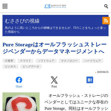
むささびの視線
鳥のように高いところからの俯瞰はできませんが、ITのことをちょっと違っ
た視線から
Pure Storageはオールフラッシュストレー
ジベンダーからデータマネージメントへ
IT業界
クラウド
ソフトウェア
テクノロジー
ハードウェア
ビジネス
ビッグデータ
»
2019/06/25
Share
Post
-
オールフラッシュ・ストレージの
ベンダーとしてはユニークな存在の
Pure Storage。同社はオールフラッシ