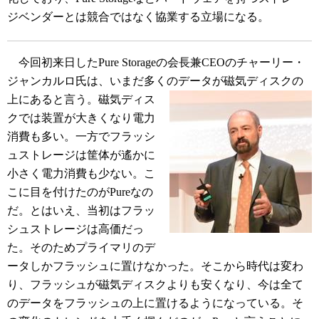
ジベンダーとは競合ではなく協業する立場になる。
今回初来日したPure Storageの会長兼CEOのチャーリー・
ジャンカルロ氏は、いまだ多く
のデータが磁気ディスクの
上にあると言う。磁気ディス
クでは装置が大きくなり電力
消費も多い。一方でフラッシ
ュストレージは筐体が遙かに
小さく電力消費も少ない。こ
こに目を付けたのがPureなの
だ。とはいえ、当初はフラッ
シュストレージは高価だっ
た。そのためプライマリのデ
ータしかフラッシュに置けなかった。そこから時代は変わ
り、フラッシュが磁気ディスクよりも安くなり、今は全て
のデータをフラッシュの上に置けるようになっている。そ