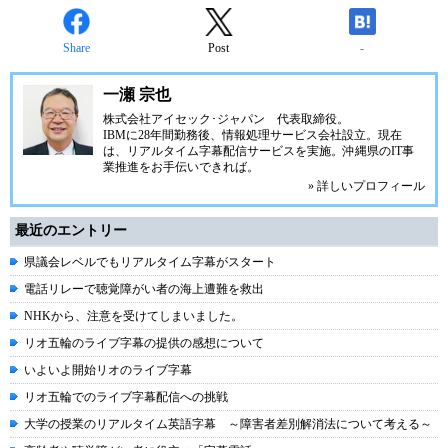
Share
Post
-
一瀬 宗也
株式会社アイセック･ジャパン
代表取締役。
IBMに28年間勤務後、情報処理サービス会社設立。現在
は、リアルタイム字幕配信サービスを実施。沖縄県のIT事
業推進をお手伝いできれば。
» 詳しいプロフィール
最近のエントリー
県議会レベルでもリアルタイム字幕がスタート
電話リレーで聴覚障がい者の海上遭難を救出
NHKから、注意を受けてしまいました。
リオ五輪のライブ字幕の提供の感想について
いよいよ開始リオのライブ字幕
リオ五輪でのライブ字幕配信への挑戦
大学の授業のリアルタイム英語字幕 ～障害者差別解消法について考える～