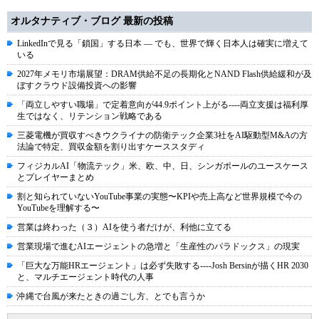
オルタナティブ・ブログ 最新の投稿
LinkedInで見る「鎖国」する日本 ― でも、世界で輝く日本人は確実に増えて
いる
2027年メモリ市場展望：DRAM供給不足の長期化とNAND Flash供給緩和が及
ぼすクラウド設備投資への影響
「両立しやすい職場」で定着意向が44.9ポイント上がる----両立支援は福利厚
生ではなく、リテンション戦略である
三菱電機が買収すべきウクライナの防衛テック企業3社をAI駆動型M&Aの方
法論で特定、買収金額を割り出すケーススタディ
フィジカルAI「物流テック」米、欧、中、日、シンガポールのユースケース
とプレイヤーまとめ
割と知られていないYouTube事業の実態〜KPIや売上高など世界規模で今の
YouTubeを理解する〜
営業は終わった（３）AIを使う者だけが、利他に立てる
営業現場で進むAIエージェントの急増と「生産性のパラドックス」の現実
「巨大な万能HRエージェント」は必ず失敗する----Josh Bersinが描くHR 2030
と、マルチエージェント時代の人事
沖縄で台風が来たときの過ごし方、とでも言うか