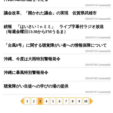
2014/07/14
Comment(0)
議会改革、「開かれた議会」の実現 佐賀県武雄市
2014/07/13
Comment(0)
続報 「はいさい！e-ミミ」 ライブ字幕付ラジオ放送
（毎週金曜日13:30からFMうるま）
2014/07/11
Comment(0)
「台風8号」に関する聴覚障がい者への情報保障について
2014/07/10
Comment(0)
沖縄、今度は大雨特別警報発令
2014/07/09
Comment(0)
沖縄に暴風特別警報発令
2014/07/08
Comment(0)
聴覚障がい生徒への学びの場の提供
2014/07/07
Comment(0)
1
2
3
4
5
6
7
8
9
10