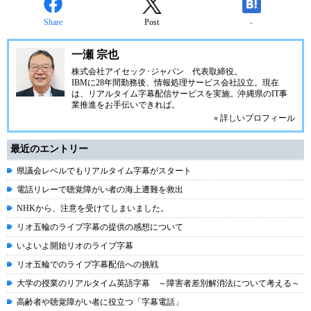
Share
Post
-
一瀬 宗也
株式会社アイセック･ジャパン
代表取締役。
IBMに28年間勤務後、情報処理サービス会社設立。現在
は、リアルタイム字幕配信サービスを実施。沖縄県のIT事
業推進をお手伝いできれば。
» 詳しいプロフィール
最近のエントリー
県議会レベルでもリアルタイム字幕がスタート
電話リレーで聴覚障がい者の海上遭難を救出
NHKから、注意を受けてしまいました。
リオ五輪のライブ字幕の提供の感想について
いよいよ開始リオのライブ字幕
リオ五輪でのライブ字幕配信への挑戦
大学の授業のリアルタイム英語字幕 ～障害者差別解消法について考える～
高齢者や聴覚障がい者に役立つ「字幕電話」