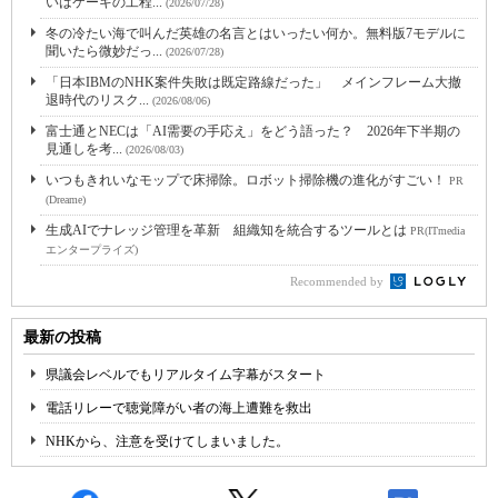
いはケーキの工程...
(2026/07/28)
冬の冷たい海で叫んだ英雄の名言とはいったい何か。無料版7モデルに
聞いたら微妙だっ...
(2026/07/28)
「日本IBMのNHK案件失敗は既定路線だった」 メインフレーム大撤
退時代のリスク...
(2026/08/06)
富士通とNECは「AI需要の手応え」をどう語った？ 2026年下半期の
見通しを考...
(2026/08/03)
いつもきれいなモップで床掃除。ロボット掃除機の進化がすごい！
PR
(Dreame)
生成AIでナレッジ管理を革新 組織知を統合するツールとは
PR(ITmedia
エンタープライズ)
Recommended by
最新の投稿
県議会レベルでもリアルタイム字幕がスタート
電話リレーで聴覚障がい者の海上遭難を救出
NHKから、注意を受けてしまいました。