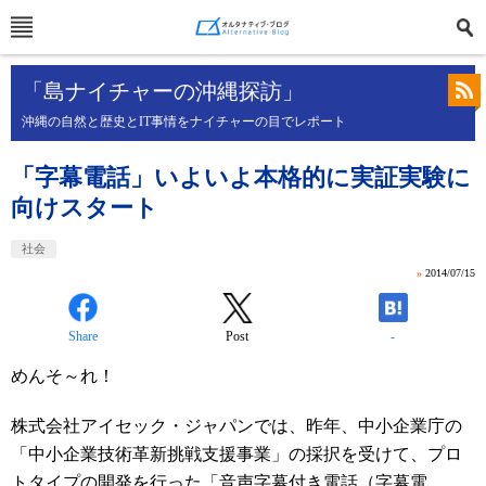
「島ナイチャーの沖縄探訪」
沖縄の自然と歴史とIT事情をナイチャーの目でレポート
「字幕電話」いよいよ本格的に実証実験に
向けスタート
社会
»
2014/07/15
Share
Post
-
めんそ～れ！
株式会社アイセック・ジャパンでは、昨年、中小企業庁の
「中小企業技術革新挑戦支援事業」の採択を受けて、プロ
トタイプの開発を行った「音声字幕付き電話（字幕電