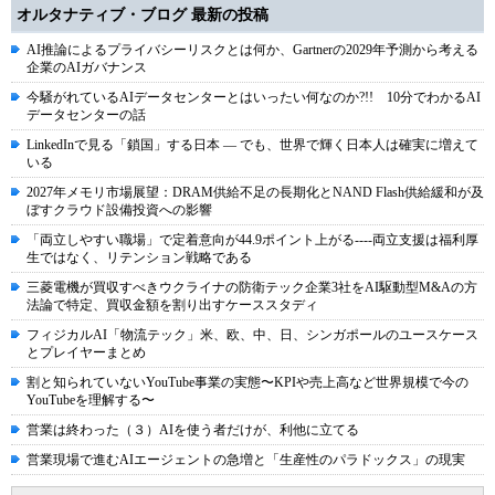
オルタナティブ・ブログ 最新の投稿
AI推論によるプライバシーリスクとは何か、Gartnerの2029年予測から考える
企業のAIガバナンス
今騒がれているAIデータセンターとはいったい何なのか?!! 10分でわかるAI
データセンターの話
LinkedInで見る「鎖国」する日本 ― でも、世界で輝く日本人は確実に増えて
いる
2027年メモリ市場展望：DRAM供給不足の長期化とNAND Flash供給緩和が及
ぼすクラウド設備投資への影響
「両立しやすい職場」で定着意向が44.9ポイント上がる----両立支援は福利厚
生ではなく、リテンション戦略である
三菱電機が買収すべきウクライナの防衛テック企業3社をAI駆動型M&Aの方
法論で特定、買収金額を割り出すケーススタディ
フィジカルAI「物流テック」米、欧、中、日、シンガポールのユースケース
とプレイヤーまとめ
割と知られていないYouTube事業の実態〜KPIや売上高など世界規模で今の
YouTubeを理解する〜
営業は終わった（３）AIを使う者だけが、利他に立てる
営業現場で進むAIエージェントの急増と「生産性のパラドックス」の現実