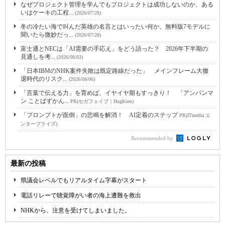
なぜプロジェクト管理を学んでもプロジェクトは成功しないのか、ある
いはケーキの工程...
(2026/07/28)
冬の冷たい海で叫んだ英雄の名言とはいったい何か。無料版7モデルに
聞いたら微妙だっ...
(2026/07/28)
富士通とNECは「AI需要の手応え」をどう語った？ 2026年下半期の
見通しを考...
(2026/08/03)
「日本IBMのNHK案件失敗は既定路線だった」 メインフレーム大撤
退時代のリスク...
(2026/08/06)
「言葉で伝える力」を育めば、イヤイヤ期もすっきり！ 「アンパンマ
ン ことばずかん...
PR(セガフェイブ｜HugKum)
「プロンプトが面倒」の悲鳴を解消！ AI定着のステップ
PR(ITmedia エ
ンタープライズ)
Recommended by
最新の投稿
県議会レベルでもリアルタイム字幕がスタート
電話リレーで聴覚障がい者の海上遭難を救出
NHKから、注意を受けてしまいました。