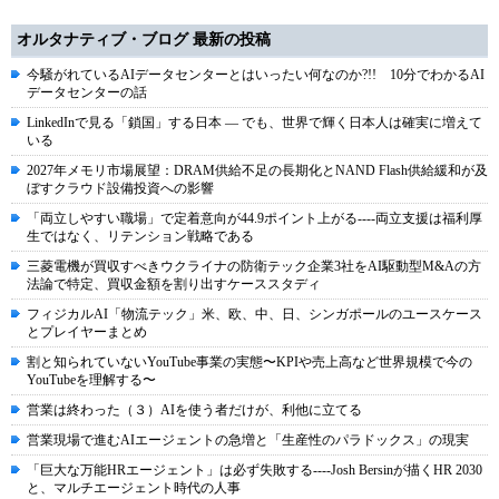
オルタナティブ・ブログ 最新の投稿
今騒がれているAIデータセンターとはいったい何なのか?!! 10分でわかるAI
データセンターの話
LinkedInで見る「鎖国」する日本 ― でも、世界で輝く日本人は確実に増えて
いる
2027年メモリ市場展望：DRAM供給不足の長期化とNAND Flash供給緩和が及
ぼすクラウド設備投資への影響
「両立しやすい職場」で定着意向が44.9ポイント上がる----両立支援は福利厚
生ではなく、リテンション戦略である
三菱電機が買収すべきウクライナの防衛テック企業3社をAI駆動型M&Aの方
法論で特定、買収金額を割り出すケーススタディ
フィジカルAI「物流テック」米、欧、中、日、シンガポールのユースケース
とプレイヤーまとめ
割と知られていないYouTube事業の実態〜KPIや売上高など世界規模で今の
YouTubeを理解する〜
営業は終わった（３）AIを使う者だけが、利他に立てる
営業現場で進むAIエージェントの急増と「生産性のパラドックス」の現実
「巨大な万能HRエージェント」は必ず失敗する----Josh Bersinが描くHR 2030
と、マルチエージェント時代の人事