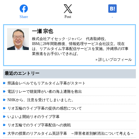
Share
Post
-
一瀬 宗也
株式会社アイセック･ジャパン
代表取締役。
IBMに28年間勤務後、情報処理サービス会社設立。現在
は、リアルタイム字幕配信サービスを実施。沖縄県のIT事
業推進をお手伝いできれば。
» 詳しいプロフィール
最近のエントリー
県議会レベルでもリアルタイム字幕がスタート
電話リレーで聴覚障がい者の海上遭難を救出
NHKから、注意を受けてしまいました。
リオ五輪のライブ字幕の提供の感想について
いよいよ開始リオのライブ字幕
リオ五輪でのライブ字幕配信への挑戦
大学の授業のリアルタイム英語字幕 ～障害者差別解消法について考える～