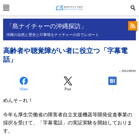
「島ナイチャーの沖縄探訪」
沖縄の自然と歴史とIT事情をナイチャーの目でレポート
高齢者や聴覚障がい者に役立つ「字幕電
話」
»
2015/09/01
Share
Post
-
めんそ～れ！
今年も厚生労働省の障害者自立支援機器等開発促進事業の
採択を受けて、「字幕電話」の実証実験を開始しておりま
す。