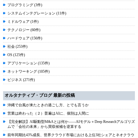
プログラミング (3件)
システムインテグレーション (11件)
ミドルウェア (1件)
テクノロジー (60件)
ハードウェア (156件)
社会 (253件)
OS (125件)
アプリケーション (135件)
ネットワーキング (105件)
ビジネス (271件)
オルタナティブ・ブログ 最新の投稿
沖縄で台風が来たときの過ごし方、とでも言うか
営業は終わった（２）普遍はAIに、個別は人間に
【完全解説】AI駆動型M&Aとは何か――AIモデル＋Deep Researchアルゴリズ
ムで「会社の未来」から買収候補を逆算する
前年同期比43%成長、世界クラウド市場における上位3社シェアとネオクラウ