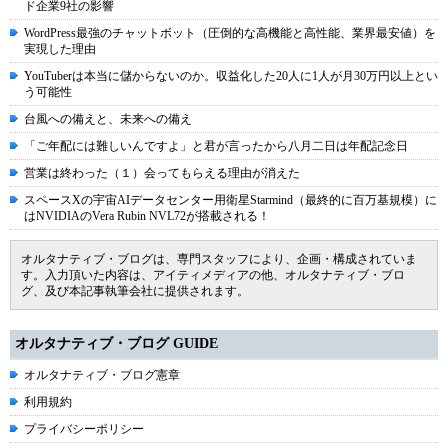
ド企業9社の影響
WordPress最強のチャットボット（圧倒的な高機能と高性能、業界最安値）を
実現した理由
YouTuberは本当に儲からないのか。収益化した20人に1人が月30万円以上とい
う可能性
台風への備えと、未来への備え
「ご年配には難しいんですよ」と君が言ったから八月二日は年配記念日
営業は終わった（１）会ってもらえる理由が消えた
スペースXの宇宙AIデータセンター用衛星Starmind（最終的に百万基規模）に
はNVIDIAのVera Rubin NVL72が搭載される！
オルタナティブ・ブログは、専門スタッフにより、企画・構成されていま
す。入力頂いた内容は、アイティメディアの他、オルタナティブ・ブロ
グ、及び本記事執筆会社に提供されます。
オルタナティブ・ブログ GUIDE
オルタナティブ・ブログ憲章
利用規約
プライバシーポリシー