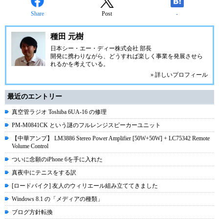
Share
Post
-
種田 元樹
日本シー・エー・ディー株式会社
部長
開発に携わりながら、どうすれば楽しく事業を発展させら
れるかを考えている。
» 詳しいプロフィール
最近のエントリー
真空管ラジオ Toshiba 6UA-16 の修理
PM-M0841CK という謎のフルレンジスピーカーユニット
【中華アンプ】 LM3886 Stereo Power Amplifier [50W+50W] + LC75342 Remote
Volume Control
ついに念願のiPhone 6を手に入れた
真夜中にテニスをする訳
[ロードバイク] 友人のウィリエール組み立ててきました
Windows 8.1 の「メディアの種類」
ブログ方針転換