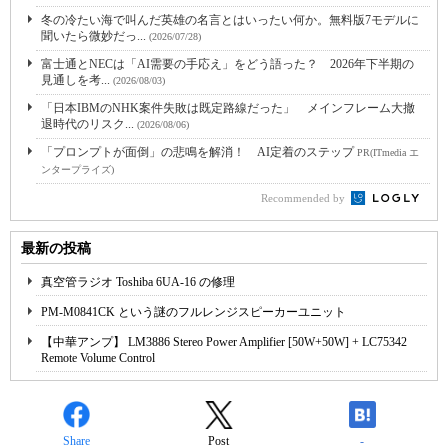
冬の冷たい海で叫んだ英雄の名言とはいったい何か。無料版7モデルに
聞いたら微妙だっ...
(2026/07/28)
富士通とNECは「AI需要の手応え」をどう語った？ 2026年下半期の
見通しを考...
(2026/08/03)
「日本IBMのNHK案件失敗は既定路線だった」 メインフレーム大撤
退時代のリスク...
(2026/08/06)
「プロンプトが面倒」の悲鳴を解消！ AI定着のステップ
PR(ITmedia エ
ンタープライズ)
Recommended by
最新の投稿
真空管ラジオ Toshiba 6UA-16 の修理
PM-M0841CK という謎のフルレンジスピーカーユニット
【中華アンプ】 LM3886 Stereo Power Amplifier [50W+50W] + LC75342
Remote Volume Control
Share
Post
-