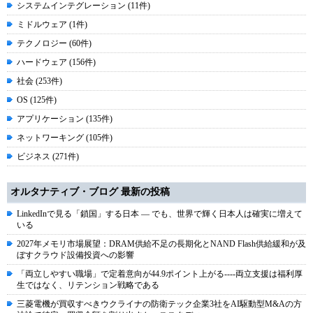
システムインテグレーション (11件)
ミドルウェア (1件)
テクノロジー (60件)
ハードウェア (156件)
社会 (253件)
OS (125件)
アプリケーション (135件)
ネットワーキング (105件)
ビジネス (271件)
オルタナティブ・ブログ 最新の投稿
LinkedInで見る「鎖国」する日本 ― でも、世界で輝く日本人は確実に増えて
いる
2027年メモリ市場展望：DRAM供給不足の長期化とNAND Flash供給緩和が及
ぼすクラウド設備投資への影響
「両立しやすい職場」で定着意向が44.9ポイント上がる----両立支援は福利厚
生ではなく、リテンション戦略である
三菱電機が買収すべきウクライナの防衛テック企業3社をAI駆動型M&Aの方