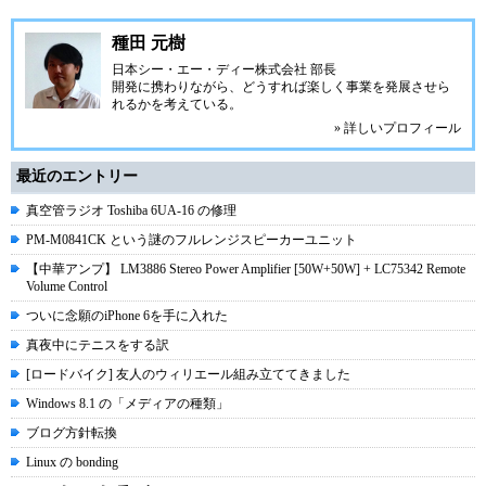
種田 元樹
日本シー・エー・ディー株式会社
部長
開発に携わりながら、どうすれば楽しく事業を発展させら
れるかを考えている。
» 詳しいプロフィール
最近のエントリー
真空管ラジオ Toshiba 6UA-16 の修理
PM-M0841CK という謎のフルレンジスピーカーユニット
【中華アンプ】 LM3886 Stereo Power Amplifier [50W+50W] + LC75342 Remote
Volume Control
ついに念願のiPhone 6を手に入れた
真夜中にテニスをする訳
[ロードバイク] 友人のウィリエール組み立ててきました
Windows 8.1 の「メディアの種類」
ブログ方針転換
Linux の bonding