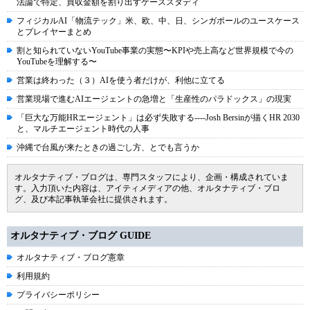
法論で特定、買収金額を割り出すケーススタディ
フィジカルAI「物流テック」米、欧、中、日、シンガポールのユースケース
とプレイヤーまとめ
割と知られていないYouTube事業の実態〜KPIや売上高など世界規模で今の
YouTubeを理解する〜
営業は終わった（３）AIを使う者だけが、利他に立てる
営業現場で進むAIエージェントの急増と「生産性のパラドックス」の現実
「巨大な万能HRエージェント」は必ず失敗する----Josh Bersinが描くHR 2030
と、マルチエージェント時代の人事
沖縄で台風が来たときの過ごし方、とでも言うか
オルタナティブ・ブログは、専門スタッフにより、企画・構成されていま
す。入力頂いた内容は、アイティメディアの他、オルタナティブ・ブロ
グ、及び本記事執筆会社に提供されます。
オルタナティブ・ブログ GUIDE
オルタナティブ・ブログ憲章
利用規約
プライバシーポリシー