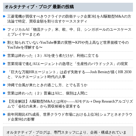
オルタナティブ・ブログ 最新の投稿
三菱電機が買収すべきウクライナの防衛テック企業3社をAI駆動型M&Aの方
法論で特定、買収金額を割り出すケーススタディ
フィジカルAI「物流テック」米、欧、中、日、シンガポールのユースケース
とプレイヤーまとめ
割と知られていないYouTube事業の実態〜KPIや売上高など世界規模で今の
YouTubeを理解する〜
営業は終わった（３）AIを使う者だけが、利他に立てる
営業現場で進むAIエージェントの急増と「生産性のパラドックス」の現実
「巨大な万能HRエージェント」は必ず失敗する----Josh Bersinが描くHR 2030
と、マルチエージェント時代の人事
沖縄で台風が来たときの過ごし方、とでも言うか
営業は終わった（２）普遍はAIに、個別は人間に
【完全解説】AI駆動型M&Aとは何か――AIモデル＋Deep Researchアルゴリズ
ムで「会社の未来」から買収候補を逆算する
前年同期比43%成長、世界クラウド市場における上位3社シェアとネオクラウ
ド企業9社の影響
オルタナティブ・ブログは、専門スタッフにより、企画・構成されていま