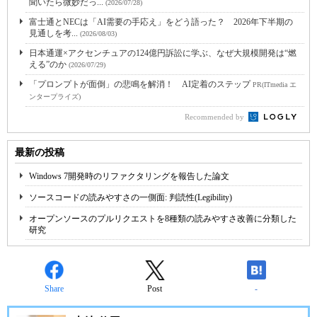
聞いたら微妙だっ...
(2026/07/28)
富士通とNECは「AI需要の手応え」をどう語った？ 2026年下半期の
見通しを考...
(2026/08/03)
日本通運×アクセンチュアの124億円訴訟に学ぶ、なぜ大規模開発は“燃
える”のか
(2026/07/29)
「プロンプトが面倒」の悲鳴を解消！ AI定着のステップ
PR(ITmedia エ
ンタープライズ)
Recommended by
最新の投稿
Windows 7開発時のリファクタリングを報告した論文
ソースコードの読みやすさの一側面: 判読性(Legibility)
オープンソースのプルリクエストを8種類の読みやすさ改善に分類した
研究
Share
Post
-