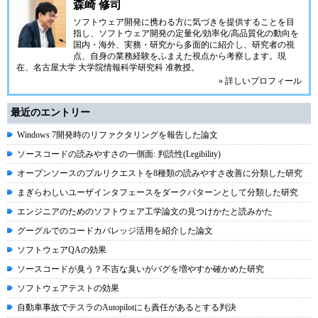
森崎 修司
ソフトウェア開発に携わる方に気づきを提供することを目
指し、ソフトウェア開発の定量化/効率化/高品質化の動向を
国内・海外、実務・研究から多面的に紹介し、研究者の視
点、自身の業務経験をふまえた視点から考察します。現
在、名古屋大学 大学院情報科学研究科 准教授。
» 詳しいプロフィール
最近のエントリー
Windows 7開発時のリファクタリングを報告した論文
ソースコードの読みやすさの一側面: 判読性(Legibility)
オープンソースのプルリクエストを8種類の読みやすさ改善に分類した研究
まぎらわしいユーザインタフェースをダークパターンとして分類した研究
エンジニアのためのソフトウェア工学論文の見つけかたと読みかた
グーグルでのコードカバレッジ活用を紹介した論文
ソフトウェアQAの効果
ソースコードが臭う？不吉な臭いがバグを増やすか確かめた研究
ソフトウェアテストの効果
自動車事故でテスラのAutopilotにも責任があるとする判決