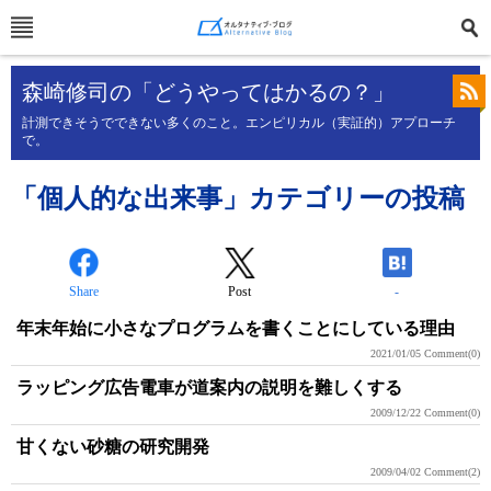
森崎修司の「どうやってはかるの？」
計測できそうでできない多くのこと。エンピリカル（実証的）アプローチ
で。
「個人的な出来事」カテゴリーの投稿
Share
Post
-
年末年始に小さなプログラムを書くことにしている理由
2021/01/05
Comment(0)
ラッピング広告電車が道案内の説明を難しくする
2009/12/22
Comment(0)
甘くない砂糖の研究開発
2009/04/02
Comment(2)