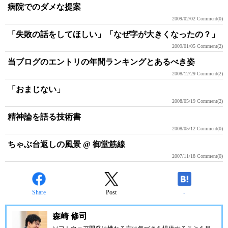
病院でのダメな提案
2009/02/02
Comment(0)
「失敗の話をしてほしい」「なぜ字が大きくなったの？」
2009/01/05
Comment(2)
当ブログのエントリの年間ランキングとあるべき姿
2008/12/29
Comment(2)
「おまじない」
2008/05/19
Comment(2)
精神論を語る技術書
2008/05/12
Comment(0)
ちゃぶ台返しの風景 @ 御堂筋線
2007/11/18
Comment(0)
Share
Post
-
森崎 修司