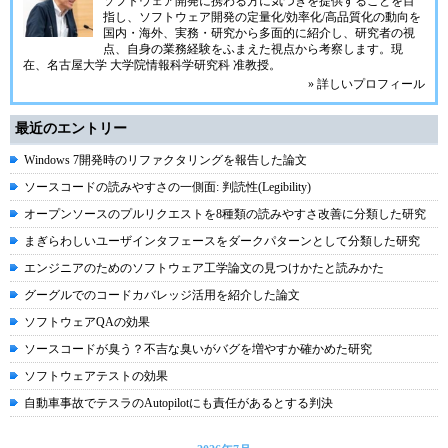
ソフトウェア開発に携わる方に気づきを提供することを目
指し、ソフトウェア開発の定量化/効率化/高品質化の動向を
国内・海外、実務・研究から多面的に紹介し、研究者の視
点、自身の業務経験をふまえた視点から考察します。現
在、名古屋大学 大学院情報科学研究科 准教授。
» 詳しいプロフィール
最近のエントリー
Windows 7開発時のリファクタリングを報告した論文
ソースコードの読みやすさの一側面: 判読性(Legibility)
オープンソースのプルリクエストを8種類の読みやすさ改善に分類した研究
まぎらわしいユーザインタフェースをダークパターンとして分類した研究
エンジニアのためのソフトウェア工学論文の見つけかたと読みかた
グーグルでのコードカバレッジ活用を紹介した論文
ソフトウェアQAの効果
ソースコードが臭う？不吉な臭いがバグを増やすか確かめた研究
ソフトウェアテストの効果
自動車事故でテスラのAutopilotにも責任があるとする判決