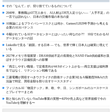
その「なんて」が、切り捨てているものについて
2040年、事務職は437万人余り、AI人材は339万人足りない----「人手不足」の
一言では語れない、日本の労働市場の本当の姿
AI推論によるプライバシーリスクとは何か、Gartnerの2029年予測から考える
企業のAIガバナンス
今騒がれているAIデータセンターとはいったい何なのか?!! 10分でわかるAI
データセンターの話
LinkedInで見る「鎖国」する日本 ― でも、世界で輝く日本人は確実に増えて
いる
2027年メモリ市場展望：DRAM供給不足の長期化とNAND Flash供給緩和が及
ぼすクラウド設備投資への影響
「両立しやすい職場」で定着意向が44.9ポイント上がる----両立支援は福利厚
生ではなく、リテンション戦略である
三菱電機が買収すべきウクライナの防衛テック企業3社をAI駆動型M&Aの方
法論で特定、買収金額を割り出すケーススタディ
フィジカルAI「物流テック」米、欧、中、日、シンガポールのユースケース
とプレイヤーまとめ
割と知られていないYouTube事業の実態〜KPIや売上高など世界規模で今の
YouTubeを理解する〜