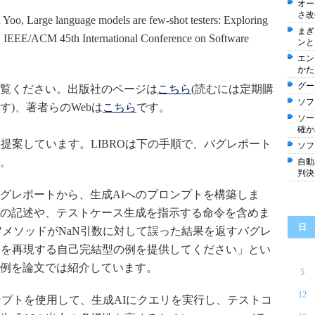
オー
さ改
Yoo, Large language models are few-shot testers: Exploring
まぎ
n, IEEE/ACM 45th International Conference on Software
ンと
エン
かた
グー
覧ください。出版社のページは
こちら
(読むには定期購
ソフ
)、著者らのWebは
こちら
です。
ソー
確か
を提案しています。LIBROは下の手順で、バグレポート
ソフ
。
自動
判決
グレポートから、生成AIへのプロンプトを構築しま
の記述や、テストケース生成を指示する命令を含めま
日
equals"メソッドがNaN引数に対して誤った結果を返すバグレ
問題を再現する自己完結型の例を提供してください」とい
例を論文では紹介しています。
5
12
プトを使用して、生成AIにクエリを実行し、テストコ