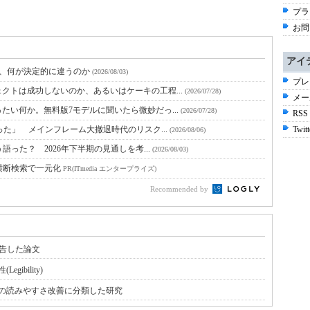
プラ
お問
アイ
と、何が決定的に違うのか
(2026/08/03)
プレ
クトは成功しないのか、あるいはケーキの工程...
(2026/07/28)
メー
たい何か。無料版7モデルに聞いたら微妙だっ...
(2026/07/28)
RSS
った」 メインフレーム大撤退時代のリスク...
Twitt
(2026/08/06)
語った？ 2026年下半期の見通しを考...
(2026/08/03)
横断検索で一元化
PR(ITmedia エンタープライズ)
Recommended by
報告した論文
ibility)
の読みやすさ改善に分類した研究