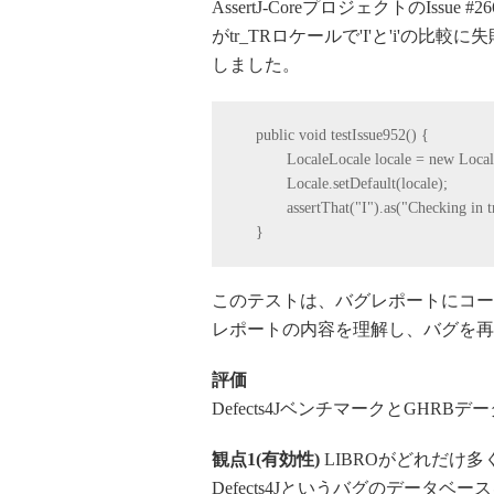
AssertJ-CoreプロジェクトのIssue #2
がtr_TRロケールで'I'と'i'の
しました。
public
void
testIssue952
(
)
{
LocaleLocale locale =
new
Local
Locale.setDefault(locale);
assertThat(
"I"
).
as
(
"Checking in t
}
このテストは、バグレポートにコー
レポートの内容を理解し、バグを再
評価
Defects4JベンチマークとGH
観点1(有効性)
LIBROがどれだけ
Defects4Jというバグのデータ