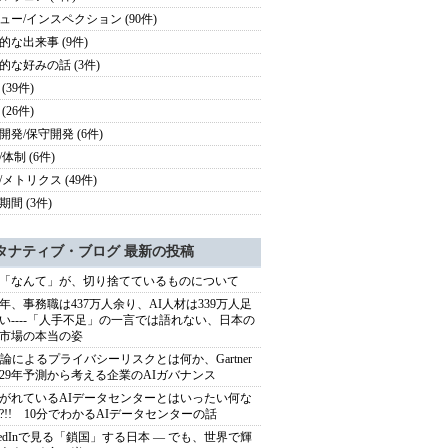
ュー/インスペクション (90件)
的な出来事 (9件)
的な好みの話 (3件)
(39件)
(26件)
開発/保守開発 (6件)
体制 (6件)
/メトリクス (49件)
期間 (3件)
タナティブ・ブログ 最新の投稿
「なんて」が、切り捨てているものについて
40年、事務職は437万人余り、AI人材は339万人足
い----「人手不足」の一言では語れない、日本の
市場の本当の姿
推論によるプライバシーリスクとは何か、Gartner
029年予測から考える企業のAIガバナンス
がれているAIデータセンターとはいったい何な
?!! 10分でわかるAIデータセンターの話
nkedInで見る「鎖国」する日本 ― でも、世界で輝