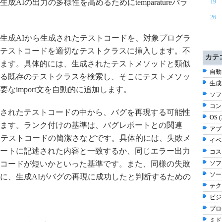
AIの出力の多様性を高めるためにtemparatureパラ
19
26
生成AIから生成されたテストコードを、対象プログラ
テストコードを適切なテストクラスに挿入します。不
カテ
ます。具体的には、生成されたテストメソッドと類似
自動
る既存のテストクラスを検索し、そこにテストメソッ
生成
なimport文を自動的に追加します。
ソフ
コン
されたテストコードの中から、バグを再現する可能性
OS 
ます。ランク付けの基準は、バグレポートとの関連
アプ
、テストコードの簡潔さなどです。具体的には、失敗メ
イベ
ートに記述された内容と一致するか、同じエラー出力
コスト
コードが短いかといった基準です。また、同様の失敗
ソフ
ソー
に、生成AIがバグの再現に成功したと判断するための
テク
ビジ
プロ
ミド