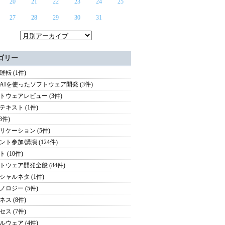
20
21
22
23
24
25
27
28
29
30
31
ゴリー
運転 (1件)
AIを使ったソフトウェア開発 (3件)
トウェアレビュー (3件)
テキスト (1件)
(3件)
リケーション (5件)
ント参加/講演 (124件)
 (10件)
トウェア開発全般 (84件)
シャルネタ (1件)
ノロジー (5件)
ネス (8件)
セス (7件)
ルウェア (4件)