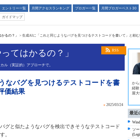
エントリー一覧
月間アクセスランキング
ブロガー一覧
月間ブロガーベスト30
ガイドマップ
はかるの？」
>
生成AIに「これと同じようなバグを見つけるテストコードを書いて」と頼
やってはかるの？」
RSS
リカル（実証的）アプローチで。
ようなバグを見つけるテストコードを書
から
経験
評価結果
屋大
»
2025/03/24
最近
Wi
バグと似たようなバグを検出できそうなテストコード
ソー
す。
(Legi