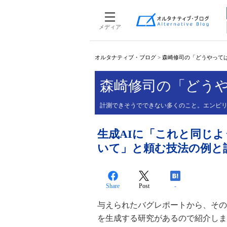
メディア
オルタナティブ・ブログ
>
森崎修司の「どうやって
森崎修司の「どう
計測できそうでできない多くのこと。エンピ
生成AIに「これと同じ
いて」と頼む技法の例と
Share
Post
-
与えられたバグレポートから、その
を生成する研究があるので紹介しま