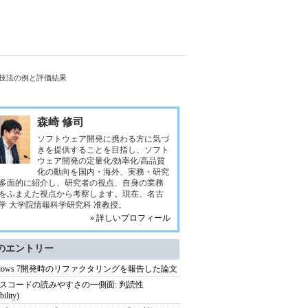
む技法の例と評価結果
森崎 修司
ソフトウェア開発に携わる方に気づ
きを提供することを目指し、ソフト
ウェア開発の定量化/効率化/高品質
化の動向を国内・海外、実務・研究
多面的に紹介し、研究者の視点、自身の業務
をふまえた視点から考察します。現在、名古
学 大学院情報科学研究科 准教授。
» 詳しいプロフィール
のエントリー
ndows 7開発時のリファクタリングを報告した論文
スコードの読みやすさの一側面: 判読性
bility)