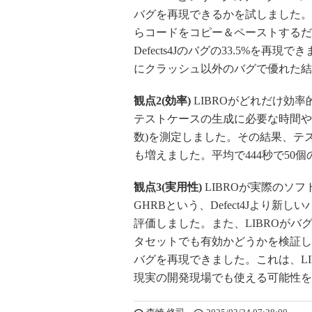
バグを再現できるかを試しました。ま
らコードをコピー＆ペーストするだ
Defects4Jのバグの33.5%を再
にクラッシュ以外のバグで優れた結
観点2(効率)
LIBROがどれだけ効
テストケースの生成に必要な時間や
数)を測定しました。その結果、テ
も増えました。平均で444秒で50
観点3(実用性)
LIBROが実際のソ
GHRBという、Defect4Jより
評価しました。また、LIBROが
タセットでも有効かどうかを検証しまし
バグを再現できました。これは、L
現実の開発現場でも使える可能性を