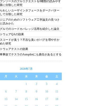
プンソースのプルリクエストを8種類の読みやす
善に分類した研究
らわしいユーザインタフェースをダークパター
して分類した研究
ジニアのためのソフトウェア工学論文の見つけ
と読みかた
グルでのコードカバレッジ活用を紹介した論文
トウェアQAの効果
スコードが臭う？不吉な臭いがバグを増やすか
めた研究
トウェアテストの効果
車事故でテスラのAutopilotにも責任があるとする
2026年7月
月
火
水
木
金
土
1
2
3
4
6
7
8
9
10
11
13
14
15
16
17
18