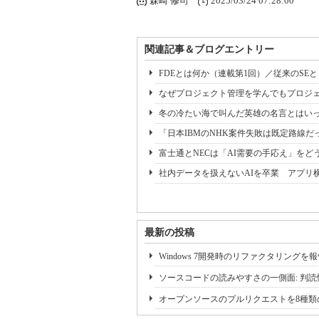
森崎 修司
2025/03/24 07:28:00
関連記事＆ブログエントリー
FDEとは何か（連載第1回）／従来のSE
なぜプロジェクト管理を学んでもプロジェ
冬の冷たい海で叫んだ英雄の名言とはいっ
「日本IBMのNHK案件失敗は既定路線だ
富士通とNECは「AI需要の手応え」をどう
社内データを扱えないAIを卒業 アプリ
最新の投稿
Windows 7開発時のリファクタリングを
ソースコードの読みやすさの一側面: 判読性(Leg
オープンソースのプルリクエストを8種類