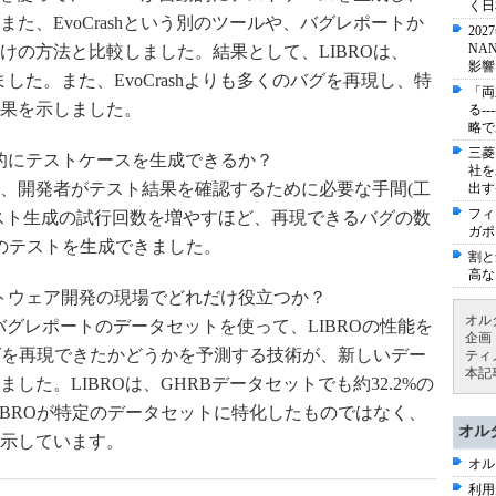
く日
た、EvoCrashという別のツールや、バグレポートか
20
NA
けの方法と比較しました。結果として、LIBROは、
影響
現できました。また、EvoCrashよりも多くのバグを再現し、特
「両
果を示しました。
る-
略で
三菱
率的にテストケースを生成できるか？
社を
、開発者がテスト結果を確認するために必要な手間(工
出す
フィ
スト生成の試行回数を増やすほど、再現できるバグの数
ガポ
個のテストを生成できました。
割と
高な
フトウェア開発の現場でどれだけ役立つか？
オル
新しいバグレポートのデータセットを使って、LIBROの性能を
企画
バグを再現できたかどうかを予測する技術が、新しいデー
ティ
本記
た。LIBROは、GHRBデータセットでも約32.2%の
IBROが特定のデータセットに特化したものではなく、
オル
示しています。
オル
利用