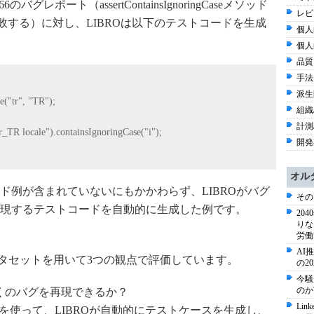
666のバグレポート（assertContainsIgnoringCaseメソッド
レビ
比較に失敗する）に対し、LIBROは以下のテストコードを生成
個人
個人
品質 
手法 
派生
e(
"tr"
,
"TR"
);
組織/
計測
r_TR locale"
).containsIgnoringCase(
"i"
);
開発
オル
ド例が含まれていないにもかかわらず、LIBROがバグ
その
現するテストコードを自動的に生成した例です。
20
りな
労働
AI
RBデータセットを用いて3つの観点で評価しています。
の2
今騒
のか
多くのバグを再現できるか？
Li
ベースを使って、LIBROが自動的にテストケースを生成し、