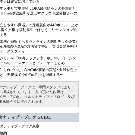
本人は確実に増えている
27年メモリ市場展望：DRAM供給不足の長期化と
ND Flash供給緩和が及ぼすクラウド設備投資への
立しやすい職場」で定着意向が44.9ポイント上が
---両立支援は福利厚生ではなく、リテンション戦
ある
電機が買収すべきウクライナの防衛テック企業3
AI駆動型M&Aの方法論で特定、買収金額を割り
ケーススタディ
ジカルAI「物流テック」米、欧、中、日、シン
ールのユースケースとプレイヤーまとめ
知られていないYouTube事業の実態〜KPIや売上
ど世界規模で今のYouTubeを理解する〜
タナティブ・ブログは、専門スタッフにより、
・構成されています。入力頂いた内容は、アイ
メディアの他、オルタナティブ・ブログ、及び
事執筆会社に提供されます。
タナティブ・ブログ GUIDE
タナティブ・ブログ憲章
規約