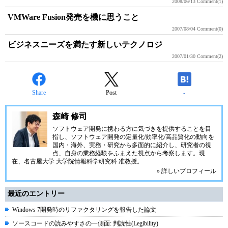
2008/06/13
Comment(1)
VMWare Fusion発売を機に思うこと
2007/08/04
Comment(0)
ビジネスニーズを満たす新しいテクノロジ
2007/01/30
Comment(2)
Share
Post
-
森崎 修司
ソフトウェア開発に携わる方に気づきを提供することを目
指し、ソフトウェア開発の定量化/効率化/高品質化の動向を
国内・海外、実務・研究から多面的に紹介し、研究者の視
点、自身の業務経験をふまえた視点から考察します。現
在、名古屋大学 大学院情報科学研究科 准教授。
» 詳しいプロフィール
最近のエントリー
Windows 7開発時のリファクタリングを報告した論文
ソースコードの読みやすさの一側面: 判読性(Legibility)