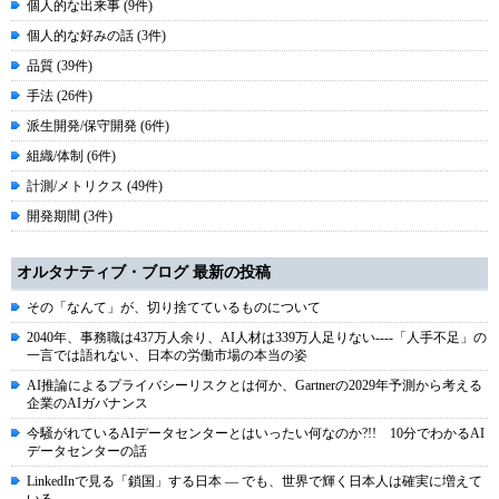
個人的な出来事 (9件)
個人的な好みの話 (3件)
品質 (39件)
手法 (26件)
派生開発/保守開発 (6件)
組織/体制 (6件)
計測/メトリクス (49件)
開発期間 (3件)
オルタナティブ・ブログ 最新の投稿
その「なんて」が、切り捨てているものについて
2040年、事務職は437万人余り、AI人材は339万人足りない----「人手不足」の
一言では語れない、日本の労働市場の本当の姿
AI推論によるプライバシーリスクとは何か、Gartnerの2029年予測から考える
企業のAIガバナンス
今騒がれているAIデータセンターとはいったい何なのか?!! 10分でわかるAI
データセンターの話
LinkedInで見る「鎖国」する日本 ― でも、世界で輝く日本人は確実に増えて