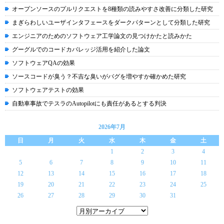
オープンソースのプルリクエストを8種類の読みやすさ改善に分類した研究
まぎらわしいユーザインタフェースをダークパターンとして分類した研究
エンジニアのためのソフトウェア工学論文の見つけかたと読みかた
グーグルでのコードカバレッジ活用を紹介した論文
ソフトウェアQAの効果
ソースコードが臭う？不吉な臭いがバグを増やすか確かめた研究
ソフトウェアテストの効果
自動車事故でテスラのAutopilotにも責任があるとする判決
2026年7月
日
月
火
水
木
金
土
1
2
3
4
5
6
7
8
9
10
11
12
13
14
15
16
17
18
19
20
21
22
23
24
25
26
27
28
29
30
31