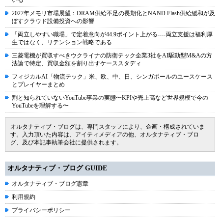
いる
2027年メモリ市場展望：DRAM供給不足の長期化とNAND Flash供給緩和が及
ぼすクラウド設備投資への影響
「両立しやすい職場」で定着意向が44.9ポイント上がる----両立支援は福利厚
生ではなく、リテンション戦略である
三菱電機が買収すべきウクライナの防衛テック企業3社をAI駆動型M&Aの方
法論で特定、買収金額を割り出すケーススタディ
フィジカルAI「物流テック」米、欧、中、日、シンガポールのユースケース
とプレイヤーまとめ
割と知られていないYouTube事業の実態〜KPIや売上高など世界規模で今の
YouTubeを理解する〜
オルタナティブ・ブログは、専門スタッフにより、企画・構成されていま
す。入力頂いた内容は、アイティメディアの他、オルタナティブ・ブロ
グ、及び本記事執筆会社に提供されます。
オルタナティブ・ブログ GUIDE
オルタナティブ・ブログ憲章
利用規約
プライバシーポリシー