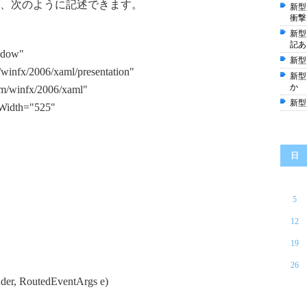
、次のように記述できます。
新型
衝撃
新型
記あ
ndow"
新型
winfx/2006/xaml/presentation"
新型
か
m/winfx/2006/xaml"
新型
Width="525"
日
5
12
19
26
der, RoutedEventArgs e)