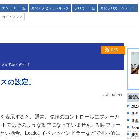
エントリー一覧
月間アクセスランキング
ブロガー一覧
月間ブロガーベスト30
ガイドマップ
RSS
いつまで続くのか？
カスの設定」
»
2013/12/11
最近
20
新型
ンドウを表示すると、通常、先頭のコントロールにフォーカ
新型
ォルトではそのような動作になっていません。初期フォー
Zoo
い場合、Loaded イベントハンドラーなどで明示的に
新型