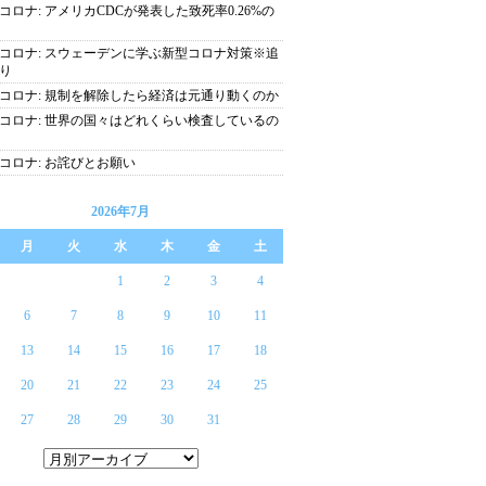
コロナ: アメリカCDCが発表した致死率0.26%の
コロナ: スウェーデンに学ぶ新型コロナ対策※追
り
コロナ: 規制を解除したら経済は元通り動くのか
コロナ: 世界の国々はどれくらい検査しているの
コロナ: お詫びとお願い
2026年7月
月
火
水
木
金
土
1
2
3
4
6
7
8
9
10
11
13
14
15
16
17
18
20
21
22
23
24
25
27
28
29
30
31