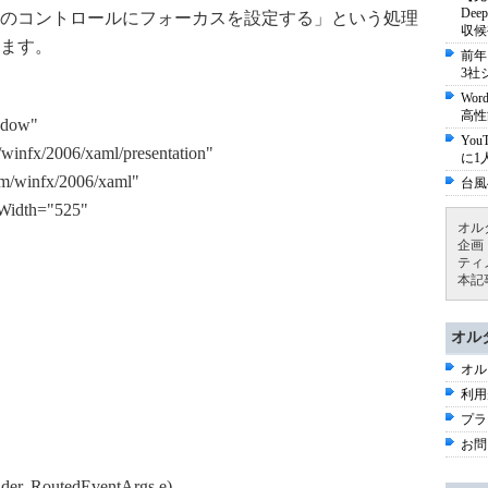
De
のコントロールにフォーカスを設定する」という処理
収候
ます。
前年
3社
Wo
高性
ndow"
Yo
winfx/2006/xaml/presentation"
に1
m/winfx/2006/xaml"
台風
Width="525"
オル
企画
ティ
本記
オル
オル
利用
プラ
お問
der, RoutedEventArgs e)