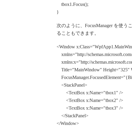
tbox1.Focus();
}
次のように、FocusManager を使
ることもできます。
<Window x:Class="WpfApp1.MainWi
xmlns="http://schemas.microsoft.com/
xmlns:x="http://schemas.microsoft.co
Title="MainWindow" Height="325" 
FocusManager.FocusedElement="{Bi
<StackPanel>
<TextBox x:Name="tbox1" />
<TextBox x:Name="tbox2" />
<TextBox x:Name="tbox3" />
</StackPanel>
</Window>