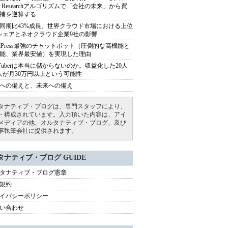
ep Researchアルゴリズムで「会社の未来」から買
補を逆算する
同期比43%成長、世界クラウド市場における上位
シェアとネオクラウド企業9社の影響
rdPress最強のチャットボット（圧倒的な高機能と
能、業界最安値）を実現した理由
uTuberは本当に儲からないのか。収益化した20人
人が月30万円以上という可能性
への備えと、未来への備え
タナティブ・ブログは、専門スタッフにより、
・構成されています。入力頂いた内容は、アイ
メディアの他、オルタナティブ・ブログ、及び
事執筆会社に提供されます。
タナティブ・ブログ GUIDE
タナティブ・ブログ憲章
規約
イバシーポリシー
い合わせ