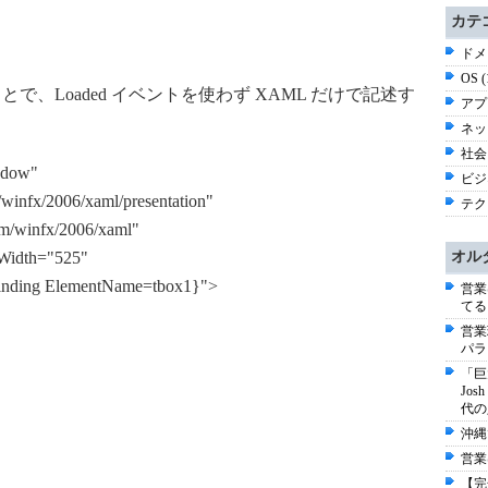
カテ
ドメ
OS 
うことで、Loaded イベントを使わず XAML だけで記述す
アプ
ネッ
社会 
ndow"
ビジネ
winfx/2006/xaml/presentation"
テク
m/winfx/2006/xaml"
Width="525"
オル
nding ElementName=tbox1}">
営業
てる
営業
パラ
「巨
Jo
代の
沖縄
営業
【完