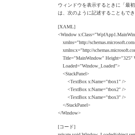
ウィンドウを表示するときに「最初
は、次のように記述することもでき
[XAML]
<Window x:Class="WpfApp1.MainWi
xmlns="http://schemas.microsoft.com/
xmlns:x="http://schemas.microsoft.co
Title="MainWindow" Height="325" 
Loaded="Window_Loaded">
<StackPanel>
<TextBox x:Name="tbox1" />
<TextBox x:Name="tbox2" />
<TextBox x:Name="tbox3" />
</StackPanel>
</Window>
[コード]
private void Window_Loaded(object sen