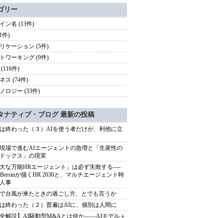
ゴリー
イン名 (13件)
(1件)
リケーション (5件)
トワーキング (9件)
(116件)
ス (74件)
ノロジー (33件)
タナティブ・ブログ 最新の投稿
は終わった（３）AIを使う者だけが、利他に立
現場で進むAIエージェントの急増と「生産性の
ドックス」の現実
大な万能HRエージェント」は必ず失敗する----
sh Bersinが描くHR 2030と、マルチエージェント時
人事
で台風が来たときの過ごし方、とでも言うか
は終わった（２）普遍はAIに、個別は人間に
全解説】AI駆動型M&Aとは何か――AIモデル＋