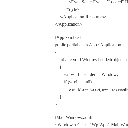
<EventSetter Event="Loaded" Ha
</Style>
</Application.Resources>
</Application>
[App.xaml.cs]
public partial class App : Application
{
private void WindowLoaded(object se
{
var wnd = sender as Window;
if (wnd != null)
wnd.MoveFocus(new TraversalReques
}
}
[MainWindow.xaml]
<Window x:Class="WpfApp1.MainWi