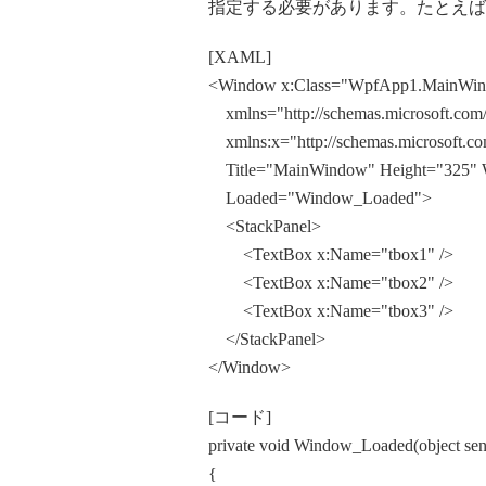
指定する必要があります。たとえば
[XAML]
<Window x:Class="WpfApp1.MainWi
xmlns="http://schemas.microsoft.com/
xmlns:x="http://schemas.microsoft.co
Title="MainWindow" Height="325" 
Loaded="Window_Loaded">
<StackPanel>
<TextBox x:Name="tbox1" />
<TextBox x:Name="tbox2" />
<TextBox x:Name="tbox3" />
</StackPanel>
</Window>
[コード]
private void Window_Loaded(object sen
{