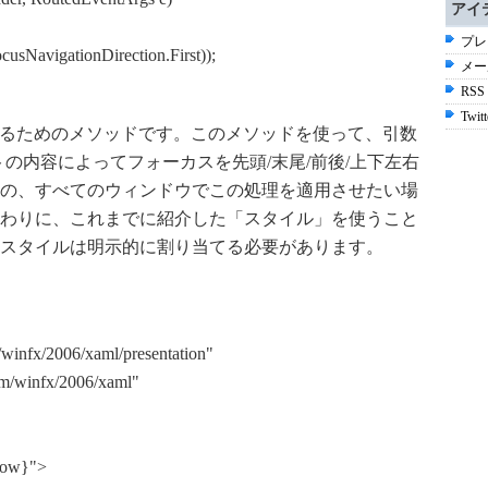
アイ
プレ
NavigationDirection.First));
メー
RSS
Twitt
動させるためのメソッドです。このメソッドを使って、引数
オブジェクトの内容によってフォーカスを先頭/末尾/前後/上下左右
の、すべてのウィンドウでこの処理を適用させたい場
わりに、これまでに紹介した「スタイル」を使うこと
スタイルは明示的に割り当てる必要があります。
winfx/2006/xaml/presentation"
m/winfx/2006/xaml"
dow}">