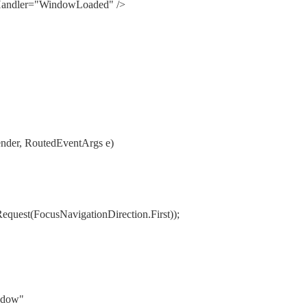
ndler="WindowLoaded" />
nder, RoutedEventArgs e)
t(FocusNavigationDirection.First));
ndow"