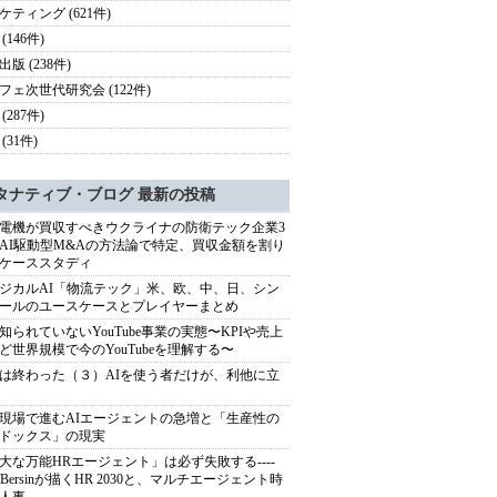
ケティング (621件)
(146件)
版 (238件)
フェ次世代研究会 (122件)
(287件)
(31件)
タナティブ・ブログ 最新の投稿
電機が買収すべきウクライナの防衛テック企業3
AI駆動型M&Aの方法論で特定、買収金額を割り
ケーススタディ
ジカルAI「物流テック」米、欧、中、日、シン
ールのユースケースとプレイヤーまとめ
知られていないYouTube事業の実態〜KPIや売上
ど世界規模で今のYouTubeを理解する〜
は終わった（３）AIを使う者だけが、利他に立
現場で進むAIエージェントの急増と「生産性の
ドックス」の現実
大な万能HRエージェント」は必ず失敗する----
sh Bersinが描くHR 2030と、マルチエージェント時