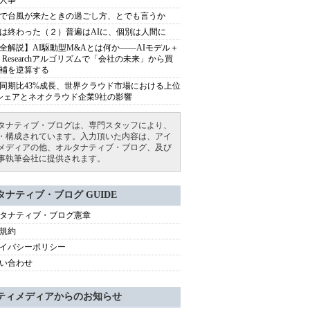
人事
で台風が来たときの過ごし方、とでも言うか
は終わった（２）普遍はAIに、個別は人間に
全解説】AI駆動型M&Aとは何か――AIモデル＋
ep Researchアルゴリズムで「会社の未来」から買
補を逆算する
同期比43%成長、世界クラウド市場における上位
シェアとネオクラウド企業9社の影響
タナティブ・ブログは、専門スタッフにより、
・構成されています。入力頂いた内容は、アイ
メディアの他、オルタナティブ・ブログ、及び
事執筆会社に提供されます。
タナティブ・ブログ GUIDE
タナティブ・ブログ憲章
規約
イバシーポリシー
い合わせ
ティメディアからのお知らせ