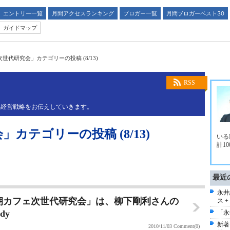
エントリー一覧
月間アクセスランキング
ブロガー一覧
月間ブロガーベスト30
ガイドマップ
世代研究会」カテゴリーの投稿 (8/13)
RSS
と経営戦略をお伝えしていきます。
カテゴリーの投稿 (8/13)
いる
計1
最近
永井
目「朝カフェ次世代研究会」は、柳下剛利さんの
ス 
udy
「永
新著
2010/11/03
Comment(0)