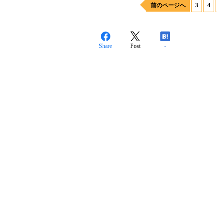
前のページへ
3
4
Share
Post
-