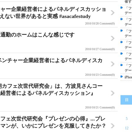
催す
チャー企業経営者によるパネルディスカッショ
「フ
デー
い世界があると実感 #asacafestudy
「フ
2010/10/28
Comment(0)
デー
「フ
発通勤のホームはこんな感じです
デー
「フ
デー
2010/10/27
Comment(0)
「フ
デー
ェ『ベンチャー企業経営者によるパネルディスカ
「フ
デー
2010/10/23
Comment(0)
iPh
目「朝カフェ次世代研究会」は、方波見さんコー
ー経営者によるパネルディスカッション』
日
2010/10/21
Comment(0)
 朝カフェ次世代研究会『プレゼンの心得』...プレ
5
スマンが、いかにプレゼンを克服してきたか？
12