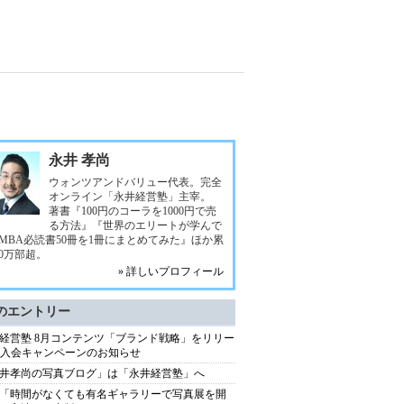
永井 孝尚
ウォンツアンドバリュー代表。完全
オンライン「永井経営塾」主宰。
著書『100円のコーラを1000円で売
る方法』『世界のエリートが学んで
MBA必読書50冊を1冊にまとめてみた』ほか累
00万部超。
» 詳しいプロフィール
のエントリー
経営塾 8月コンテンツ「ブランド戦略」をリリー
+ 入会キャンペーンのお知らせ
井孝尚の写真ブログ」は「永井経営塾」へ
「時間がなくても有名ギャラリーで写真展を開