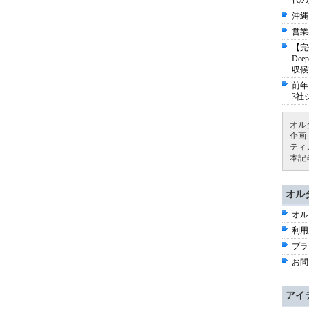
代の
沖縄
営業
【完
De
収候
前年
3社
オル
企画
ティ
本記
オル
オル
利用
プラ
お問
アイ