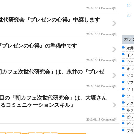
19
2010/10/14
Comment(0)
26
次世代研究会『プレゼンの心得』中継します
2010/10/13
Comment(0)
カテ
会『プレゼンの心得』の準備中です
永井
イノ
2010/10/11
Comment(0)
ウェブ
オル
目「朝カフェ次世代研究会」は、永井の『プレゼ
グロ
ソフ
2010/10/06
Comment(0)
ソリ
ソー
0回目の「朝カフェ次世代研究会」は、大塚さん
テク
れるコミュニケーションスキル』
ネタ話
ビジネ
2010/09/15
Comment(0)
ビジ
プラ