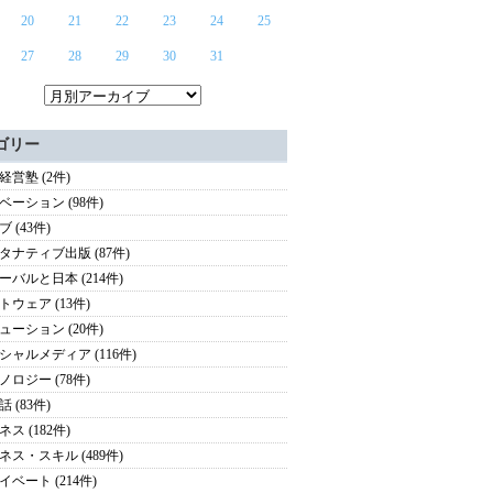
20
21
22
23
24
25
27
28
29
30
31
ゴリー
経営塾 (2件)
ベーション (98件)
 (43件)
タナティブ出版 (87件)
ーバルと日本 (214件)
トウェア (13件)
ューション (20件)
シャルメディア (116件)
ノロジー (78件)
 (83件)
ス (182件)
ネス・スキル (489件)
イベート (214件)