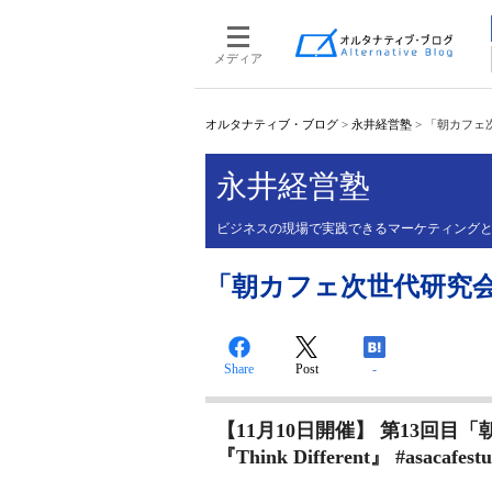
メディア
オルタナティブ・ブログ
>
永井経営塾
>
「朝カフェ次
永井経営塾
ビジネスの現場で実践できるマーケティング
「朝カフェ次世代研究会」
Share
Post
-
【11月10日開催】 第13回
『Think Different』 #asacafest