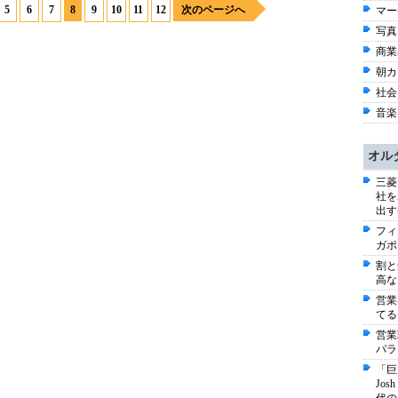
5
6
7
8
9
10
11
12
次のページへ
マー
写真 
商業出
朝カ
社会 
音楽 
オル
三菱
社を
出す
フィ
ガポ
割と
高な
営業
てる
営業
パラ
「巨
Jo