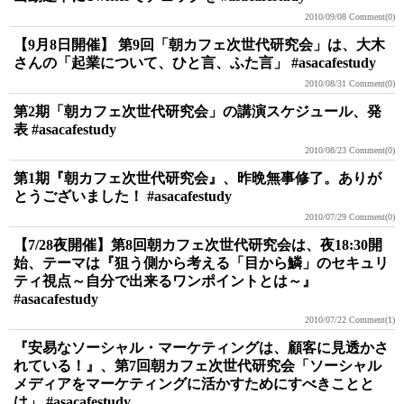
2010/09/08
Comment(0)
【9月8日開催】 第9回「朝カフェ次世代研究会」は、大木
さんの「起業について、ひと言、ふた言」 #asacafestudy
2010/08/31
Comment(0)
第2期「朝カフェ次世代研究会」の講演スケジュール、発
表 #asacafestudy
2010/08/23
Comment(0)
第1期『朝カフェ次世代研究会』、昨晩無事修了。ありが
とうございました！ #asacafestudy
2010/07/29
Comment(0)
【7/28夜開催】第8回朝カフェ次世代研究会は、夜18:30開
始、テーマは『狙う側から考える「目から鱗」のセキュリ
ティ視点～自分で出来るワンポイントとは～』
#asacafestudy
2010/07/22
Comment(1)
『安易なソーシャル・マーケティングは、顧客に見透かさ
れている！』、第7回朝カフェ次世代研究会「ソーシャル
メディアをマーケティングに活かすためにすべきことと
は」 #asacafestudy