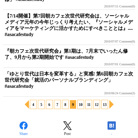
2010/07/15
Comment(0)
【7/14開催】第7回朝カフェ次世代研究会は、ソーシャル
メディア元年の今年じっくり考えたい、『ソーシャルメデ
ィアをマーケティングに活かすためにすべきこととは』....
#asacafestudy
2010/07/07
Comment(0)
『朝カフェ次世代研究会』第1期は、7月末でいったん修
了、9月から第2期開始です #asacafestudy
2010/07/01
Comment(0)
「ゆとり世代は日本を変革する」と実感! 第6回朝カフェ次
世代研究会「就活のパーソナルブランディング」
#asacafestudy
2010/06/24
Comment(3)
4
5
6
7
8
9
10
11
12
13
Share
Post
-