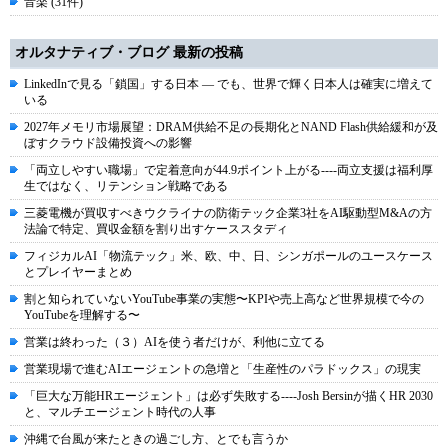
音楽 (31件)
オルタナティブ・ブログ 最新の投稿
LinkedInで見る「鎖国」する日本 ― でも、世界で輝く日本人は確実に増えて
いる
2027年メモリ市場展望：DRAM供給不足の長期化とNAND Flash供給緩和が及
ぼすクラウド設備投資への影響
「両立しやすい職場」で定着意向が44.9ポイント上がる----両立支援は福利厚
生ではなく、リテンション戦略である
三菱電機が買収すべきウクライナの防衛テック企業3社をAI駆動型M&Aの方
法論で特定、買収金額を割り出すケーススタディ
フィジカルAI「物流テック」米、欧、中、日、シンガポールのユースケース
とプレイヤーまとめ
割と知られていないYouTube事業の実態〜KPIや売上高など世界規模で今の
YouTubeを理解する〜
営業は終わった（３）AIを使う者だけが、利他に立てる
営業現場で進むAIエージェントの急増と「生産性のパラドックス」の現実
「巨大な万能HRエージェント」は必ず失敗する----Josh Bersinが描くHR 2030
と、マルチエージェント時代の人事
沖縄で台風が来たときの過ごし方、とでも言うか