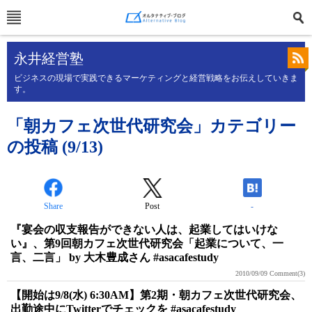
永井経営塾
ビジネスの現場で実践できるマーケティングと経営戦略をお伝えしていきま
す。
「朝カフェ次世代研究会」カテゴリー
の投稿 (9/13)
Share
Post
-
『宴会の収支報告ができない人は、起業してはいけな
い』、第9回朝カフェ次世代研究会「起業について、一
言、二言」 by 大木豊成さん #asacafestudy
2010/09/09
Comment(3)
【開始は9/8(水) 6:30AM】第2期・朝カフェ次世代研究会、
出勤途中にTwitterでチェックを #asacafestudy