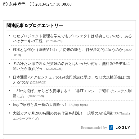
永井 孝尚
2013/02/17 10:00:00
関連記事＆ブログエントリー
なぜプロジェクト管理を学んでもプロジェクトは成功しないのか、ある
いはケーキの工程...
(2026/07/28)
FDEとは何か（連載第1回）／従来のSEと、何が決定的に違うのか
(2026/
08/03)
冬の冷たい海で叫んだ英雄の名言とはいったい何か。無料版7モデルに
聞いたら微妙だっ...
(2026/07/28)
日本通運×アクセンチュアの124億円訴訟に学ぶ、なぜ大規模開発は“燃
える”のか
(2026/07/29)
「SIer丸投げ」からどう脱却する？ “非ITエンジニア9割”でシステム刷
新に挑...
(2026/07/29)
Jeepで家族と夏一番の大冒険へ！
PR(Jeep Japan)
大阪ガスが月2000時間の共有作業を削減！ 現場のAI活用術
PR(ITmedia
エンタープライズ)
Recommended by