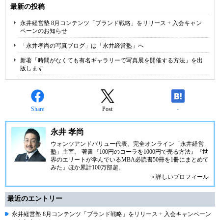
最新の投稿
永井経営塾 8月コンテンツ「ブランド戦略」をリリース + 入会キャン
ペーンのお知らせ
「永井孝尚の写真ブログ」は「永井経営塾」へ
新著「時間がなくても有名ギャラリーで写真展を開催する方法」を出
版します
Share
Post
-
永井 孝尚
ウォンツアンドバリュー代表。完全オンライン「永井経営
塾」主宰。 著書『100円のコーラを1000円で売る方法』『世
界のエリートが学んでいるMBA必読書50冊を1冊にまとめて
みた』ほか累計100万部超。
» 詳しいプロフィール
最近のエントリー
永井経営塾 8月コンテンツ「ブランド戦略」をリリース + 入会キャンペーン