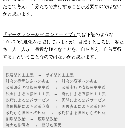
たちで考え、自分たちで実行することが必要なのではない
かと思います。
「デモクラシー2.0イニシアティブ」
では下記のような
1.0→2.0の進化を提唱していますが、目指すところは「私た
ち一人一人が、身近な様々なことを、自ら考え、自ら実行
する」ということなのではないかと思います。
観客型民主主義 → 参加型民主主義
社会の意思決定への参加 → 社会の変革への参加
政策決定の間接民主主義 → 政策実行の直接民主主義
税金による間接民主主義 → 寄付による直接民主主義
政府による公的サービス → 民間による公的サービス
官僚機構による政策立案 → 国民参加による政策創発
政府から国民への広報 → 政府による国民からの広報
劇場型政治 → 広場型政治
強力な指導者 → 賢明な国民