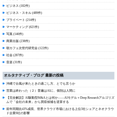
ビジネス (182件)
ビジネス・スキル (489件)
プライベート (214件)
マーケティング (621件)
写真 (146件)
商業出版 (238件)
朝カフェ次世代研究会 (122件)
社会 (287件)
音楽 (31件)
オルタナティブ・ブログ 最新の投稿
沖縄で台風が来たときの過ごし方、とでも言うか
営業は終わった（２）普遍はAIに、個別は人間に
【完全解説】AI駆動型M&Aとは何か――AIモデル＋Deep Researchアルゴリズ
ムで「会社の未来」から買収候補を逆算する
前年同期比43%成長、世界クラウド市場における上位3社シェアとネオクラウ
ド企業9社の影響