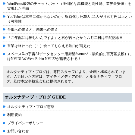
WordPress最強のチャットボット（圧倒的な高機能と高性能、業界最安値）を
実現した理由
YouTuberは本当に儲からないのか。収益化した20人に1人が月30万円以上とい
う可能性
台風への備えと、未来への備え
「ご年配には難しいんですよ」と君が言ったから八月二日は年配記念日
営業は終わった（１）会ってもらえる理由が消えた
スペースXの宇宙AIデータセンター用衛星Starmind（最終的に百万基規模）に
はNVIDIAのVera Rubin NVL72が搭載される！
オルタナティブ・ブログは、専門スタッフにより、企画・構成されていま
す。入力頂いた内容は、アイティメディアの他、オルタナティブ・ブロ
グ、及び本記事執筆会社に提供されます。
オルタナティブ・ブログ GUIDE
オルタナティブ・ブログ憲章
利用規約
プライバシーポリシー
お問い合わせ