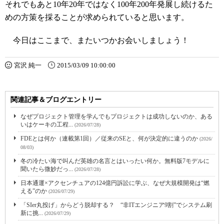
それでもあと10年20年ではなく100年200年発展し続けるた
めの方策を採ることが求められていると思います。
今日はここまで、またいつかお会いしましょう！
宮沢 純一
2015/03/09 10:00:00
関連記事＆ブログエントリー
なぜプロジェクト管理を学んでもプロジェクトは成功しないのか、ある
いはケーキの工程...
(2026/07/28)
FDEとは何か（連載第1回）／従来のSEと、何が決定的に違うのか
(2026/
08/03)
冬の冷たい海で叫んだ英雄の名言とはいったい何か。無料版7モデルに
聞いたら微妙だっ...
(2026/07/28)
日本通運×アクセンチュアの124億円訴訟に学ぶ、なぜ大規模開発は“燃
える”のか
(2026/07/29)
「SIer丸投げ」からどう脱却する？ “非ITエンジニア9割”でシステム刷
新に挑...
(2026/07/29)