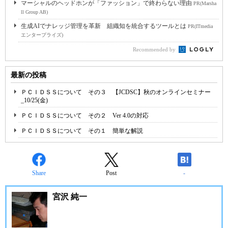
マーシャルのヘッドホンが「ファッション」で終わらない理由
PR(Marsha
ll Group AB)
生成AIでナレッジ管理を革新 組織知を統合するツールとは
PR(ITmedia
エンタープライズ)
Recommended by
最新の投稿
ＰＣＩＤＳＳについて その３ 【JCDSC】秋のオンラインセミナー
_10/25(金)
ＰＣＩＤＳＳについて その２ Ver 4.0の対応
ＰＣＩＤＳＳについて その１ 簡単な解説
Share
Post
-
宮沢 純一