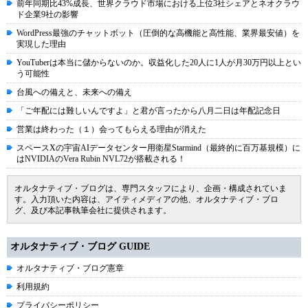
前年同期比43%成長、世界クラウド市場における上位3社シェアとネオクラウ
ド企業9社の影響
WordPress最強のチャットボット（圧倒的な高機能と高性能、業界最安値）を
実現した理由
YouTuberは本当に儲からないのか。収益化した20人に1人が月30万円以上とい
う可能性
台風への備えと、未来への備え
「ご年配には難しいんですよ」と君が言ったから八月二日は年配記念日
営業は終わった（１）会ってもらえる理由が消えた
スペースXの宇宙AIデータセンター用衛星Starmind（最終的に百万基規模）に
はNVIDIAのVera Rubin NVL72が搭載される！
オルタナティブ・ブログは、専門スタッフにより、企画・構成されていま
す。入力頂いた内容は、アイティメディアの他、オルタナティブ・ブロ
グ、及び本記事執筆会社に提供されます。
オルタナティブ・ブログ GUIDE
オルタナティブ・ブログ憲章
利用規約
プライバシーポリシー