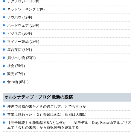
テクノロジー (10件)
ネットワーキング (7件)
ノウハウ (42件)
ハードウェア (23件)
ビジネス (20件)
マイナー製品 (23件)
屋台夜店 (34件)
掘り出し物 (23件)
社会 (79件)
観光 (97件)
食べ物 (65件)
オルタナティブ・ブログ 最新の投稿
沖縄で台風が来たときの過ごし方、とでも言うか
営業は終わった（２）普遍はAIに、個別は人間に
【完全解説】AI駆動型M&Aとは何か――AIモデル＋Deep Researchアルゴリズ
ムで「会社の未来」から買収候補を逆算する