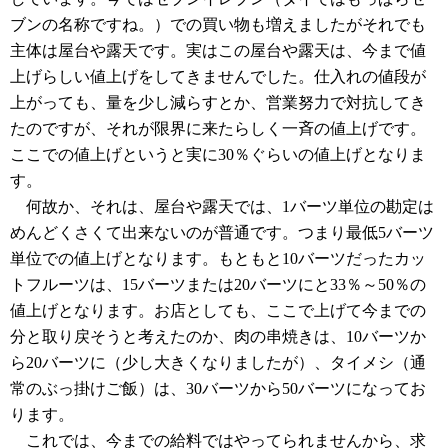
ブンの名称ですね。）での買い物も増えましたがそれでも
主体は屋台や露天です。実はこの屋台や露天は、今まで値
上げらしい値上げをしてきませんでした。仕入れの値段が
上がっても、量を少し減らすとか、営業努力で対抗してき
たのですが、それが限界に来たらしく一斉の値上げです。
ここでの値上げというと実に30％ぐらいの値上げとなりま
す。
何故か、それは、屋台や露天では、1バーツ単位の勘定は
めんどくさくて出来ないのが普通です。つまり最低5バーツ
単位での値上げとなります。もともと10バーツだったカッ
トフルーツは、15バーツまたは20バーツにと33％～50％の
値上げとなります。お店としても、ここで上げて今までの
分と取り戻そうと考えたのか、肉の串焼きは、10バーツか
ら20バーツに（少し大きくなりましたが）、タイメシ（通
常のぶっ掛けご飯）は、30バーツから50バーツになってお
ります。
これでは、今までの給料ではやってられませんから、求