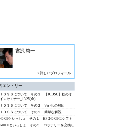
宮沢 純一
» 詳しいプロフィール
のエントリー
ＩＤＳＳについて その３ 【JCDSC】秋のオ
インセミナー_10/25(金)
ＩＤＳＳについて その２ Ver 4.0の対応
ＩＤＳＳについて その１ 簡単な解説
 245 G9といっしょ その１ HP 245 G9にシフト
s-dk0000といっしょ その５ バッテリーを交換し