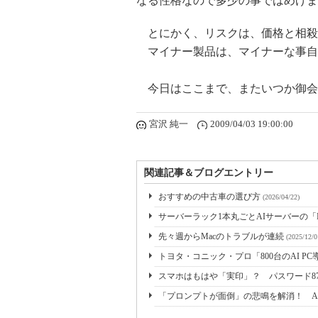
なる性格なので多少の事ではめげま
とにかく、リスクは、価格と相殺
マイナー製品は、マイナーな事自
今日はここまで、またいつか御会
宮沢 純一
2009/04/03 19:00:00
関連記事＆ブログエントリー
おすすめの中古車の選び方
(2026/04/22)
サーバーラック1本丸ごとAIサーバーの「NVIDI
先々週からMacのトラブルが連続
(2025/12/0
トヨタ・コニック・プロ「800台のAI PC
スマホはもはや「実印」？ パスワード8
「プロンプトが面倒」の悲鳴を解消！ A