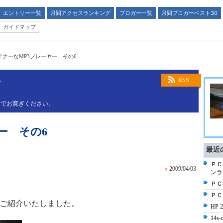
エントリー一覧
月間アクセスランキング
ブロガー一覧
月間ブロガーベスト30
ガイドマップ
イナーなMP3プレーヤー その6
す
RSS
話でお寛ぎください。
ー その6
最近
ＰＣ
»
2009/04/03
ンラ
ＰＣ
ＰＣ
をご紹介いたしました。
HP
14