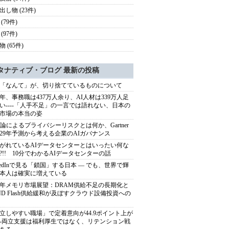
出し物 (23件)
(79件)
(97件)
 (65件)
タナティブ・ブログ 最新の投稿
「なんて」が、切り捨てているものについて
40年、事務職は437万人余り、AI人材は339万人足
い----「人手不足」の一言では語れない、日本の
市場の本当の姿
推論によるプライバシーリスクとは何か、Gartner
029年予測から考える企業のAIガバナンス
がれているAIデータセンターとはいったい何な
?!! 10分でわかるAIデータセンターの話
nkedInで見る「鎖国」する日本 ― でも、世界で輝
本人は確実に増えている
27年メモリ市場展望：DRAM供給不足の長期化と
ND Flash供給緩和が及ぼすクラウド設備投資への
立しやすい職場」で定着意向が44.9ポイント上が
---両立支援は福利厚生ではなく、リテンション戦