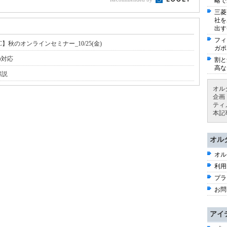
略で
三菱
社を
出す
フィ
秋のオンラインセミナー_10/25(金)
ガポ
の対応
割と
高な
解説
オル
企画
ティ
本記
オル
オル
利用
プラ
お問
アイ