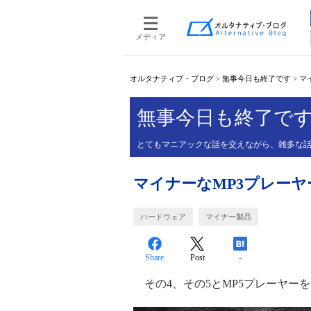
メディア
オルタナティブ・ブログ
>
無事今日も終了です
>
マ
無事今日も終了で
とてもマニアックな話を交えながら、雑多な
マイナーなMP3プレーヤ
ハードウェア
マイナー製品
Share
Post
-
その4、その5とMP5プレーヤー