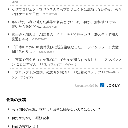
08/03)
なぜプロジェクト管理を学んでもプロジェクトは成功しないのか、ある
いはケーキの工程...
(2026/07/28)
冬の冷たい海で叫んだ英雄の名言とはいったい何か。無料版7モデルに
聞いたら微妙だっ...
(2026/07/28)
富士通とNECは「AI需要の手応え」をどう語った？ 2026年下半期の
見通しを考...
(2026/08/03)
「日本IBMのNHK案件失敗は既定路線だった」 メインフレーム大撤
退時代のリスク...
(2026/08/06)
「言葉で伝える力」を育めば、イヤイヤ期もすっきり！ 「アンパンマ
ン ことばずかん...
PR(セガフェイブ｜HugKum)
「プロンプトが面倒」の悲鳴を解消！ AI定着のステップ
PR(ITmedia エ
ンタープライズ)
Recommended by
最新の投稿
もう国民の意識と乖離した政権は続かないのではないか？
何だかおかしい経済記事
行政の役割とは？