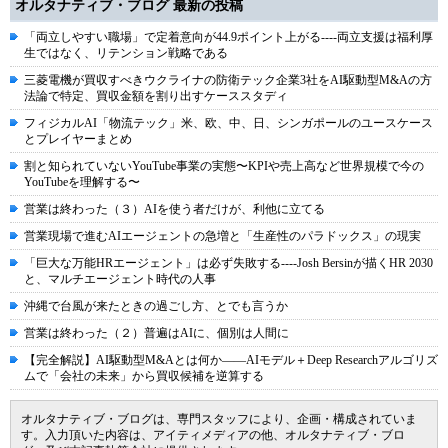
オルタナティブ・ブログ 最新の投稿
「両立しやすい職場」で定着意向が44.9ポイント上がる----両立支援は福利厚
生ではなく、リテンション戦略である
三菱電機が買収すべきウクライナの防衛テック企業3社をAI駆動型M&Aの方
法論で特定、買収金額を割り出すケーススタディ
フィジカルAI「物流テック」米、欧、中、日、シンガポールのユースケース
とプレイヤーまとめ
割と知られていないYouTube事業の実態〜KPIや売上高など世界規模で今の
YouTubeを理解する〜
営業は終わった（３）AIを使う者だけが、利他に立てる
営業現場で進むAIエージェントの急増と「生産性のパラドックス」の現実
「巨大な万能HRエージェント」は必ず失敗する----Josh Bersinが描くHR 2030
と、マルチエージェント時代の人事
沖縄で台風が来たときの過ごし方、とでも言うか
営業は終わった（２）普遍はAIに、個別は人間に
【完全解説】AI駆動型M&Aとは何か――AIモデル＋Deep Researchアルゴリズ
ムで「会社の未来」から買収候補を逆算する
オルタナティブ・ブログは、専門スタッフにより、企画・構成されていま
す。入力頂いた内容は、アイティメディアの他、オルタナティブ・ブロ