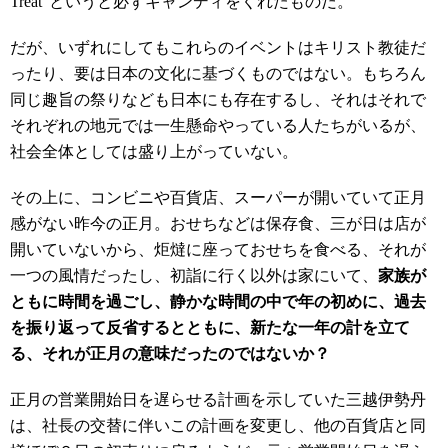
Treat"というと必ずキャンディをくれたものだ。
だが、いずれにしてもこれらのイベントはキリスト教徒だ
ったり、要は日本の文化に基づくものではない。もちろん
同じ趣旨の祭りなども日本にも存在するし、それはそれで
それぞれの地元では一生懸命やっている人たちがいるが、
社会全体としては盛り上がっていない。
その上に、コンビニや百貨店、スーパーが開いていて正月
感がない昨今の正月。おせちなどは保存食、三が日は店が
開いていないから、炬燵に座っておせちを食べる、それが
一つの風情だったし、初詣に行く以外は家にいて、
家族が
ともに時間を過ごし、静かな時間の中で年の初めに、過去
を振り返って反省するとともに、新たな一年の計を立て
る、それが正月の意味だったのではないか？
正月の営業開始日を遅らせる計画を示していた三越伊勢丹
は、社長の交替に伴いこの計画を変更し、他の百貨店と同