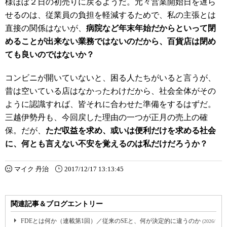
様ほぼ２日の初売りに戻るようだ。元々営業開始日を遅ら
せるのは、従業員の負担を軽減するためで、私の主張とは
直接の関係はないが、
病院など年末年始だからといって閉
めることが出来ない業務ではないのだから、百貨店は閉め
ても良いのではないか？
コンビニが開いていないと、困る人たちがいると言うが、
昔は空いている店はなかったわけだから、社会全体がその
ように認識すれば、皆それに合わせた準備をするはずだ。
三越伊勢丹も、今回戻した理由の一つが正月の売上の確
保。だが、
ただ収益を求め、或いは便利だけを求める社会
に、何とも言えない不安を覚えるのは私だけだろうか？
マイク 丹治
2017/12/17 13:13:45
関連記事＆ブログエントリー
FDEとは何か（連載第1回）／従来のSEと、何が決定的に違うのか
(2026/