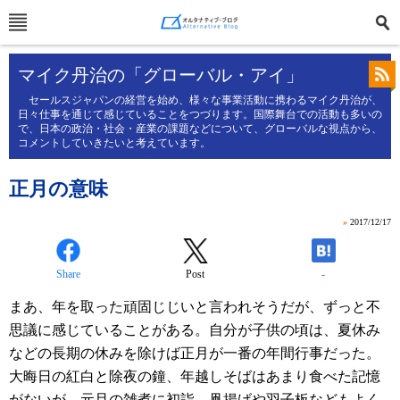
マイク丹治の「グローバル・アイ」
セールスジャパンの経営を始め、様々な事業活動に携わるマイク丹治が、
日々仕事を通じて感じていることをつづります。国際舞台での活動も多いの
で、日本の政治・社会・産業の課題などについて、グローバルな視点から、
コメントしていきたいと考えています。
正月の意味
»
2017/12/17
Share
Post
-
まあ、年を取った頑固じじいと言われそうだが、ずっと不
思議に感じていることがある。自分が子供の頃は、夏休み
などの長期の休みを除けば正月が一番の年間行事だった。
大晦日の紅白と除夜の鐘、年越しそばはあまり食べた記憶
がないが、元旦の雑煮に初詣、凧揚げや羽子板などもよく