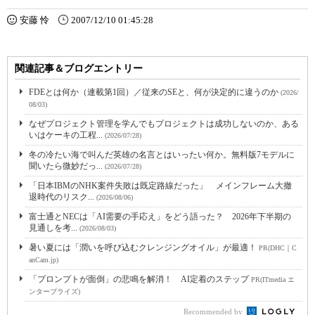
安藤 怜
2007/12/10 01:45:28
関連記事＆ブログエントリー
FDEとは何か（連載第1回）／従来のSEと、何が決定的に違うのか
(2026/
08/03)
なぜプロジェクト管理を学んでもプロジェクトは成功しないのか、ある
いはケーキの工程...
(2026/07/28)
冬の冷たい海で叫んだ英雄の名言とはいったい何か。無料版7モデルに
聞いたら微妙だっ...
(2026/07/28)
「日本IBMのNHK案件失敗は既定路線だった」 メインフレーム大撤
退時代のリスク...
(2026/08/06)
富士通とNECは「AI需要の手応え」をどう語った？ 2026年下半期の
見通しを考...
(2026/08/03)
暑い夏には「潤いを呼び込むクレンジングオイル」が最適！
PR(DHC｜C
anCam.jp)
「プロンプトが面倒」の悲鳴を解消！ AI定着のステップ
PR(ITmedia エ
ンタープライズ)
Recommended by