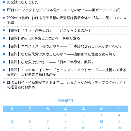
お世話になりました
FTはパーフェクトなデジタル化のモデルなのか？――英ガーディアン紙
2009年の北米における電子書籍の販売額は書籍全体の1.5%――英エコノミス
ト誌
【書評】『ネットの炎上力』――どこからくるのか？
【書評】iPodは何を変えたのか？ を振り返る
【書評】エコノミストのつぶやき――『日本はなぜ貧しい人が多いのか』
【書評】なぜ自民党は大敗したのか？――曲解された世論を読み解く
【書評】なぜ負けたのか？――『日本「半導体」敗戦』
【書評】インテル・インサイドとアップル・アウトサイド――技術力で勝る
日本が、なぜ事業で負けるのか
ほぼ日刊イトイ新聞ができるまで……いまさらながら（笑）ブログやサイト
の運営者にお薦め
2026年7月
日
月
火
水
木
金
土
1
2
3
4
5
6
7
8
9
10
11
12
13
14
15
16
17
18