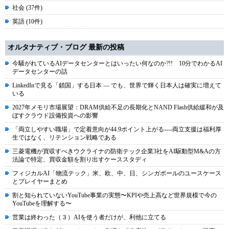
社会 (37件)
英語 (10件)
オルタナティブ・ブログ 最新の投稿
今騒がれているAIデータセンターとはいったい何なのか?!! 10分でわかるAI
データセンターの話
LinkedInで見る「鎖国」する日本 ― でも、世界で輝く日本人は確実に増えて
いる
2027年メモリ市場展望：DRAM供給不足の長期化とNAND Flash供給緩和が及
ぼすクラウド設備投資への影響
「両立しやすい職場」で定着意向が44.9ポイント上がる----両立支援は福利厚
生ではなく、リテンション戦略である
三菱電機が買収すべきウクライナの防衛テック企業3社をAI駆動型M&Aの方
法論で特定、買収金額を割り出すケーススタディ
フィジカルAI「物流テック」米、欧、中、日、シンガポールのユースケース
とプレイヤーまとめ
割と知られていないYouTube事業の実態〜KPIや売上高など世界規模で今の
YouTubeを理解する〜
営業は終わった（３）AIを使う者だけが、利他に立てる