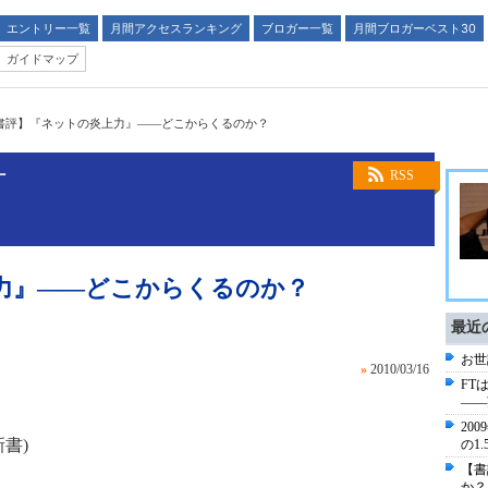
エントリー一覧
月間アクセスランキング
ブロガー一覧
月間ブロガーベスト30
ガイドマップ
書評】『ネットの炎上力』――どこからくるのか？
灯
RSS
力』――どこからくるのか？
最近
お世
»
2010/03/16
FT
――
20
書)
の1
【書
か？