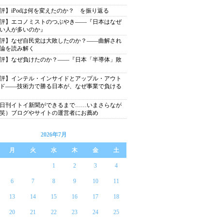
評】iPodは何を変えたのか？ を振り返る
評】エコノミストのつぶやき――『日本はなぜ
い人が多いのか』
評】なぜ自民党は大敗したのか？――曲解され
論を読み解く
評】なぜ負けたのか？――『日本「半導体」敗
評】インテル・インサイドとアップル・アウト
ド――技術力で勝る日本が、なぜ事業で負ける
日刊イトイ新聞ができるまで……いまさらなが
笑）ブログやサイトの運営者にお薦め
2026年7月
月
火
水
木
金
土
1
2
3
4
6
7
8
9
10
11
13
14
15
16
17
18
20
21
22
23
24
25