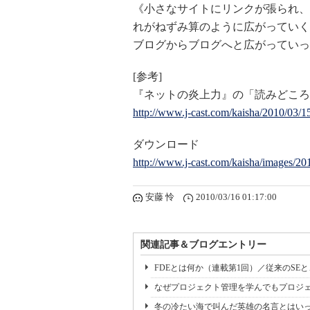
《小さなサイトにリンクが張られ、
れがねずみ算のように広がっていく
ブログからブログへと広がっていった。》
[参考]
『ネットの炎上力』の「読みどころ
http://www.j-cast.com/kaisha/2010/03/
ダウンロード
http://www.j-cast.com/kaisha/images/20
安藤 怜
2010/03/16 01:17:00
関連記事＆ブログエントリー
FDEとは何か（連載第1回）／従来のSE
なぜプロジェクト管理を学んでもプロジェ
冬の冷たい海で叫んだ英雄の名言とはいっ