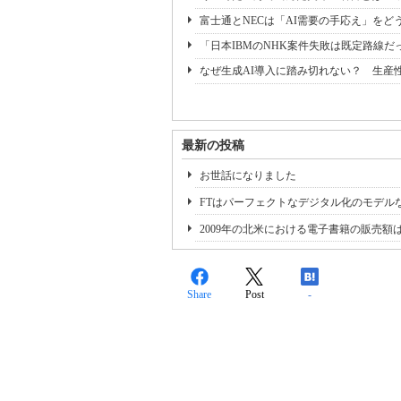
富士通とNECは「AI需要の手応え」をどう
「日本IBMのNHK案件失敗は既定路線だ
なぜ生成AI導入に踏み切れない？ 生産
最新の投稿
お世話になりました
FTはパーフェクトなデジタル化のモデル
2009年の北米における電子書籍の販売額
Share
Post
-