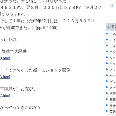
なかった。誰も信じてくれなかった。
26
４９３１PV。翌８月、２２５万５５７８PV、９月２７
万５８６７PV。
して１年たった07年07月には１２２３万８９９１
カテ
成できた。》(pp.105-106)
CGM
.137)。
アイデ
アプ
」疑惑で大騒動
コン
8.html
ソニ
テク
 「できちゃった婚」にショック画像
ネッ
ハー
3.html
ビジネ
メディ
主議員が「お詫び」
携帯電
7.html
書籍 
社会 
からやってきたのか？
英語 