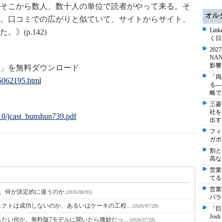
そこから数人、数十人の単位で読者がやって来る。そ
オル
。口コミでの広がりと似ていて、サイトからサイト、
Li
(p.142)
く日
20
NA
影響
」を無料ダウンロード
「両
15062195.html
る-
略で
三菱
社を
10/jcast_bunshun739.pdf
出す
フィ
ガポ
割と
高な
営業
てる
営業
と、何が決定的に違うのか
(2026/08/03)
パラ
クトは成功しないのか、あるいはケーキの工程...
(2026/07/28)
「巨
Jo
たい何か。無料版7モデルに聞いたら微妙だっ...
(2026/07/28)