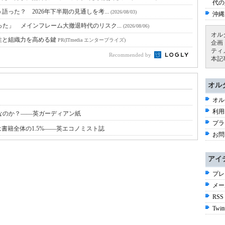
代の
語った？ 2026年下半期の見通しを考...
(2026/08/03)
沖縄
った」 メインフレーム大撤退時代のリスク...
(2026/08/06)
オル
性と組織力を高める鍵
PR(ITmedia エンタープライズ)
企画
ティ
Recommended by
本記
オル
オル
利用
なのか？――英ガーディアン紙
プラ
は書籍全体の1.5%――英エコノミスト誌
お問
アイ
プレ
メー
RSS
Twitt