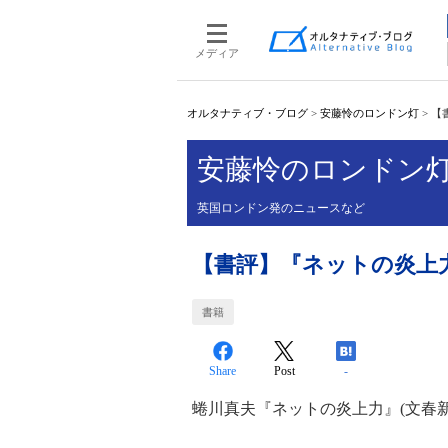
メディア
オルタナティブ・ブログ
>
安藤怜のロンドン灯
>
【
安藤怜のロンドン
英国ロンドン発のニュースなど
【書評】『ネットの炎上
書籍
Share
Post
-
蜷川真夫『ネットの炎上力』(文春新