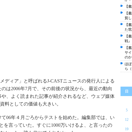
【書
【書
貧し
【書
た世
【書
戦』
【書
サイ
のか
ほぼ
ら（
ディア」と呼ばれるJ-CASTニュースの発行人による
たのは2006年7月で、その前後の状況から、最近の動向
日
移や、よく読まれた記事が紹介されるなど、ウェブ媒体
資料としての価値も大きい。
5
向けて06年４月ごろからテストを始めた。編集部では、い
12
ことを言っていた。すぐに1000万いけるよ、と言ったの
19