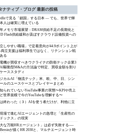
タナティブ・ブログ 最新の投稿
nkedInで見る「鎖国」する日本 ― でも、世界で輝
本人は確実に増えている
27年メモリ市場展望：DRAM供給不足の長期化と
ND Flash供給緩和が及ぼすクラウド設備投資への
立しやすい職場」で定着意向が44.9ポイント上が
---両立支援は福利厚生ではなく、リテンション戦
ある
電機が買収すべきウクライナの防衛テック企業3
AI駆動型M&Aの方法論で特定、買収金額を割り
ケーススタディ
ジカルAI「物流テック」米、欧、中、日、シン
ールのユースケースとプレイヤーまとめ
知られていないYouTube事業の実態〜KPIや売上
ど世界規模で今のYouTubeを理解する〜
は終わった（３）AIを使う者だけが、利他に立
現場で進むAIエージェントの急増と「生産性の
ドックス」の現実
大な万能HRエージェント」は必ず失敗する----
sh Bersinが描くHR 2030と、マルチエージェント時