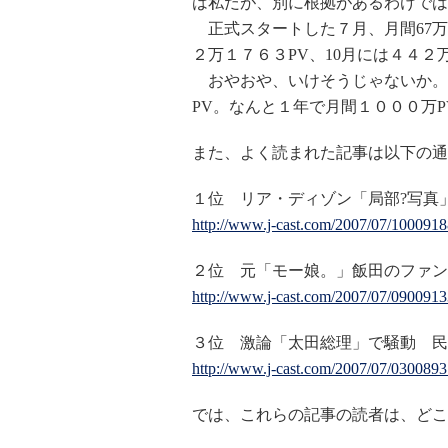
は私だが、別に根拠があるわけでは
正式スタートした７月、月間67万
２万１７６３PV、10月には４４２
おやおや、いけそうじゃないか。そ
PV。なんと１年で月間１０００万PVが達
また、よく読まれた記事は以下の通り(p
１位 リア・ディゾン「局部?写真
http://www.j-cast.com/2007/07/1000918
２位 元「モー娘。」飯田のファン
http://www.j-cast.com/2007/07/0900913
３位 激論「太田総理」で騒動 民
http://www.j-cast.com/2007/07/0300893
では、これらの記事の読者は、どこ