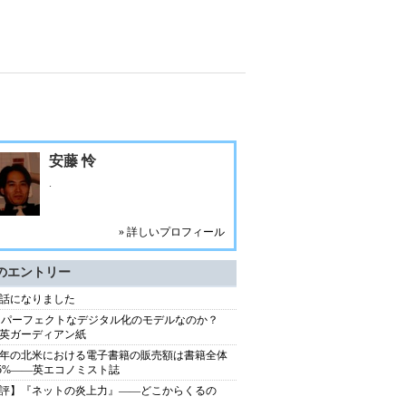
安藤 怜
.
» 詳しいプロフィール
のエントリー
話になりました
はパーフェクトなデジタル化のモデルなのか？
英ガーディアン紙
09年の北米における電子書籍の販売額は書籍全体
.5%――英エコノミスト誌
評】『ネットの炎上力』――どこからくるの