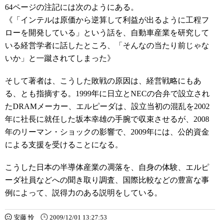
64ページの注記には次のようにある。
《「インテルは原価から逆算して利益が出るように工程フ
ローを開発している」という話を、自動車産業を研究して
いる経営学者に話したところ、「そんなの当たり前じゃな
いか」と一蹴されてしまった》
そして著者は、こうした敗戦の原因は、経営戦略にもあ
る、とも指摘する。1999年に日立とNECの合弁で設立され
たDRAMメーカー、エルピーダは、設立当初の混乱を2002
年に社長に就任した坂本幸雄の手腕で収束させるが、2008
年のリーマン・ショックの影響で、2009年には、公的資金
による支援を受けることになる。
こうした日本の半導体産業の凋落を、自身の体験、エルピ
ーダ社員などへの聞き取り調査、国際比較などの豊富な事
例によって、説得力のある説明をしている。
安藤 怜
2009/12/01 13:27:53