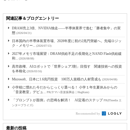
関連記事＆ブログエントリー
DRAM売上3倍、NVIDIA独走――半導体業界で進む「勝者集中」の実
態
(2026/04/21)
日本国内の半導体装置市場、2028年度に初の2兆円突破へ。先端ロジッ
ク・メモリー...
(2026/07/13)
2027年メモリ市場展望：DRAM供給不足の長期化とNAND Flash供給緩
和...
(2026/08/08)
高市政権、AIロボットで「世界シェア3割」目指す 関連技術への投資
を本格化
(2026/03/16)
Microsoft、日本に1.6兆円投資 100万人規模の人材育成も
(2026/04/08)
小学校に慣れた今だからじっくり選べる！ 小学１年生夏休みからの
「音楽教室」デビュ...
PR(ヤマハ音楽振興会｜HugKum)
「プロンプトが面倒」の悲鳴を解消！ AI定着のステップ
PR(ITmedia エ
ンタープライズ)
Recommended by
最新の投稿