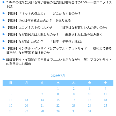
2009年の北米における電子書籍の販売額は書籍全体の1.5%――英エコノミス
ト誌
【書評】『ネットの炎上力』――どこからくるのか？
【書評】iPodは何を変えたのか？ を振り返る
【書評】エコノミストのつぶやき――『日本はなぜ貧しい人が多いのか』
【書評】なぜ自民党は大敗したのか？――曲解された世論を読み解く
【書評】なぜ負けたのか？――『日本「半導体」敗戦』
【書評】インテル・インサイドとアップル・アウトサイド――技術力で勝る
日本が、なぜ事業で負けるのか
ほぼ日刊イトイ新聞ができるまで……いまさらながら（笑）ブログやサイト
の運営者にお薦め
2026年7月
日
月
火
水
木
金
土
1
2
3
4
5
6
7
8
9
10
11
12
13
14
15
16
17
18
19
20
21
22
23
24
25
26
27
28
29
30
31