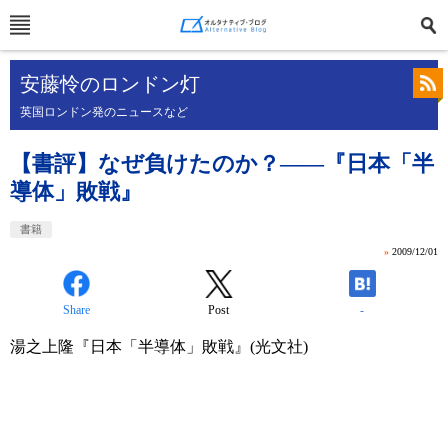
安藤怜のロンドン灯
英国ロンドン発のニュースなど
【書評】なぜ負けたのか？――『日本「半
導体」敗戦』
書籍
»
2009/12/01
Share
Post
-
湯之上隆『日本「半導体」敗戦』(光文社)