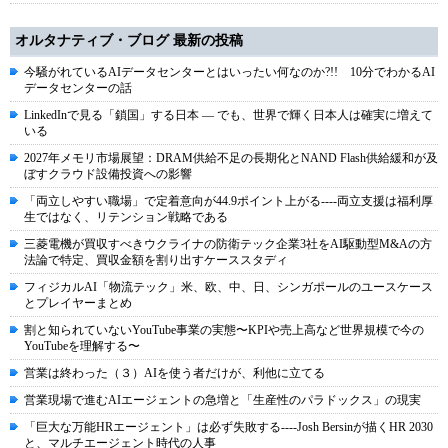
オルタナティブ・ブログ 最新の投稿
今騒がれているAIデータセンターとはいったい何なのか?!! 10分でわかるAI
データセンターの話
LinkedInで見る「鎖国」する日本 ― でも、世界で輝く日本人は確実に増えて
いる
2027年メモリ市場展望：DRAM供給不足の長期化とNAND Flash供給緩和が及
ぼすクラウド設備投資への影響
「両立しやすい職場」で定着意向が44.9ポイント上がる----両立支援は福利厚
生ではなく、リテンション戦略である
三菱電機が買収すべきウクライナの防衛テック企業3社をAI駆動型M&Aの方
法論で特定、買収金額を割り出すケーススタディ
フィジカルAI「物流テック」米、欧、中、日、シンガポールのユースケース
とプレイヤーまとめ
割と知られていないYouTube事業の実態〜KPIや売上高など世界規模で今の
YouTubeを理解する〜
営業は終わった（３）AIを使う者だけが、利他に立てる
営業現場で進むAIエージェントの急増と「生産性のパラドックス」の現実
「巨大な万能HRエージェント」は必ず失敗する----Josh Bersinが描くHR 2030
と、マルチエージェント時代の人事