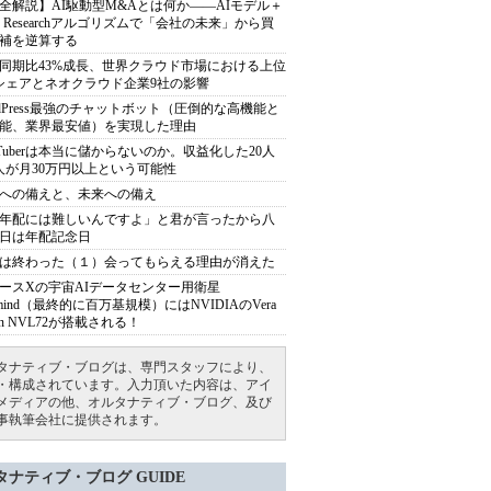
全解説】AI駆動型M&Aとは何か――AIモデル＋
ep Researchアルゴリズムで「会社の未来」から買
補を逆算する
同期比43%成長、世界クラウド市場における上位
シェアとネオクラウド企業9社の影響
rdPress最強のチャットボット（圧倒的な高機能と
能、業界最安値）を実現した理由
uTuberは本当に儲からないのか。収益化した20人
人が月30万円以上という可能性
への備えと、未来への備え
年配には難しいんですよ」と君が言ったから八
日は年配記念日
は終わった（１）会ってもらえる理由が消えた
ースXの宇宙AIデータセンター用衛星
armind（最終的に百万基規模）にはNVIDIAのVera
bin NVL72が搭載される！
タナティブ・ブログは、専門スタッフにより、
・構成されています。入力頂いた内容は、アイ
メディアの他、オルタナティブ・ブログ、及び
事執筆会社に提供されます。
タナティブ・ブログ GUIDE