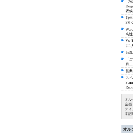
【完
De
収候
前年
3社
Wo
高性
Yo
に1
台風
「ご
月二
営業
スペ
St
Ru
オル
企画
ティ
本記
オル