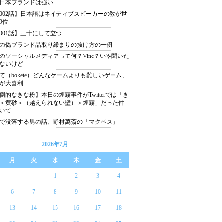
日本ブランドは強い
002話】日本語はネイティブスピーカーの数が世
9位
001話】三十にして立つ
の偽ブランド品取り締まりの抜け方の一例
のソーシャルメディアって何？Vine？いや聞いた
ないけど
て（bokete）どんなゲームよりも難しいゲーム、
が大喜利
倒的なきな粉】本日の煙霧事件がTwitterでは「き
＞黄砂＞（越えられない壁）＞煙霧」だった件
いて
分で没落する男の話、野村萬斎の「マクベス」
2026年7月
月
火
水
木
金
土
1
2
3
4
6
7
8
9
10
11
13
14
15
16
17
18