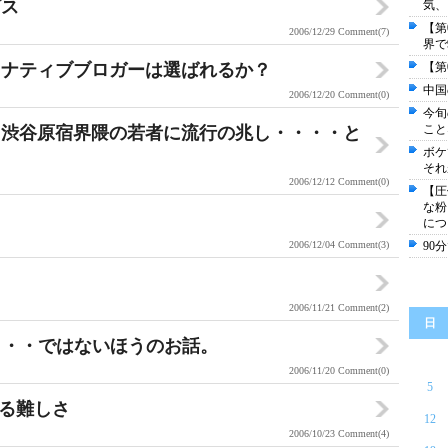
ビス
気、
【第
2006/12/29
Comment(7)
界で
ルタナティブブロガーは選ばれるか？
【第
中国
2006/12/20
Comment(0)
今旬
こと
、渋谷原宿界隈の若者に流行の兆し・・・・と
ボケ
それ
2006/12/12
Comment(0)
【圧
な粉
につ
2006/12/04
Comment(3)
90
2006/11/21
Comment(2)
日
話・・・・ではないほうのお話。
2006/11/20
Comment(0)
5
める難しさ
12
2006/10/23
Comment(4)