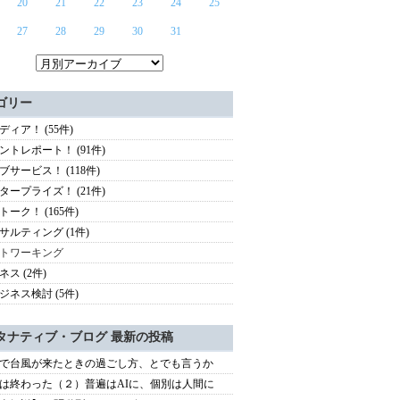
20
21
22
23
24
25
27
28
29
30
31
ゴリー
ディア！ (55件)
ントレポート！ (91件)
ブサービス！ (118件)
タープライズ！ (21件)
トーク！ (165件)
サルティング (1件)
トワーキング
ネス (2件)
ジネス検討 (5件)
タナティブ・ブログ 最新の投稿
で台風が来たときの過ごし方、とでも言うか
は終わった（２）普遍はAIに、個別は人間に