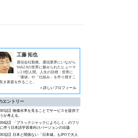
工藤 拓也
通信会社勤務。通信業界にいながら
Web2.0の世界に魅せられたヒューマ
ン2.0型人間。人生の目標：世界に
「価値」や「仕組み」を作り残すこ
良き家庭を作ること。
» 詳しいプロフィール
のエントリー
005話】物価水準を見ることでサービスを提供で
うか考える。
004話】「ブラックジャックによろしく」のフリ
に伴う日本語学習者向けバージョンの出版
003話】日本と関係ない「日本城」もIPOで大人