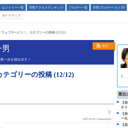
エントリー一覧
月間アクセスランキング
ブロガー一覧
月間ブロガーベスト30
ガイドマップ
「ウェブサービス！」カテゴリーの投稿 (12/12)
ー男
RSS
の第一歩を踏み出す！
リーの投稿 (12/12)
と。
最近
【第
きそ
【第
ー化
2007/01/01
Comment(0)
【第