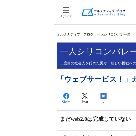
メディア
オルタナティブ・ブログ
>
一人シリコンバレー男
>
一人シリコンバレ
二度目の社会人を始めた男が、新しい挑戦へ
「ウェブサービス！」カテゴ
Share
Post
-
まだweb2.0は完成していない