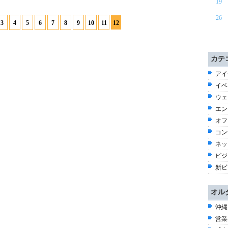
19
26
3
4
5
6
7
8
9
10
11
12
カテ
アイ
イベ
ウェ
エン
オフ
コン
ネッ
ビジ
新ビ
オル
沖縄
営業