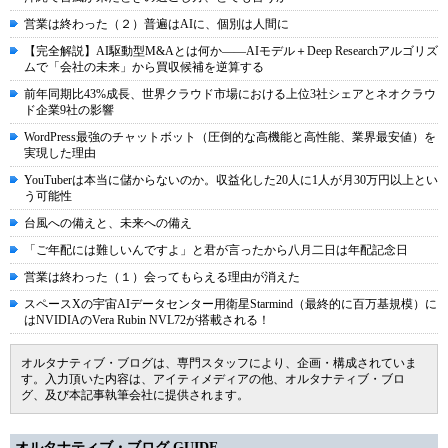
営業は終わった（２）普遍はAIに、個別は人間に
【完全解説】AI駆動型M&Aとは何か――AIモデル＋Deep Researchアルゴリズ
ムで「会社の未来」から買収候補を逆算する
前年同期比43%成長、世界クラウド市場における上位3社シェアとネオクラウ
ド企業9社の影響
WordPress最強のチャットボット（圧倒的な高機能と高性能、業界最安値）を
実現した理由
YouTuberは本当に儲からないのか。収益化した20人に1人が月30万円以上とい
う可能性
台風への備えと、未来への備え
「ご年配には難しいんですよ」と君が言ったから八月二日は年配記念日
営業は終わった（１）会ってもらえる理由が消えた
スペースXの宇宙AIデータセンター用衛星Starmind（最終的に百万基規模）に
はNVIDIAのVera Rubin NVL72が搭載される！
オルタナティブ・ブログは、専門スタッフにより、企画・構成されていま
す。入力頂いた内容は、アイティメディアの他、オルタナティブ・ブロ
グ、及び本記事執筆会社に提供されます。
オルタナティブ・ブログ GUIDE