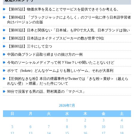
【第005話】物価水準を見ることでサービスを提供できそうか考える。
【第004話】「ブラックジャックによろしく」のフリー化に伴う日本語学習者
向けバージョンの出版
【第003話】日本と関係ない「日本城」もIPOで大人気、日本ブランドは強い
【第002話】日本語はネイティブスピーカーの数が世界で9位
【第001話】三十にして立つ
中国の偽ブランド品取り締まりの抜け方の一例
今旬のソーシャルメディアって何？Vine？いや聞いたことないけど
ボケて（bokete）どんなゲームよりも難しいゲーム、それが大喜利
【圧倒的なきな粉】本日の煙霧事件がTwitterでは「きな粉＞黄砂＞（越えら
れない壁）＞煙霧」だった件について
90分で没落する男の話、野村萬斎の「マクベス」
2026年7月
日
月
火
水
木
金
土
1
2
3
4
5
6
7
8
9
10
11
12
13
14
15
16
17
18