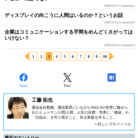
2009/03/15
Comment(5)
ディスプレイの向こうに人間はいるのか？というお話
2009/03/10
Comment(3)
企業はコミュニケーションする手間をめんどくさがっては
いけない？
2009/03/04
Comment(2)
1
2
3
4
5
6
7
8
9
10
Share
Post
-
工藤 拓也
通信会社勤務。通信業界にいながらWeb2.0の世界に魅せら
れたヒューマン2.0型人間。人生の目標：世界に「価値」や
「仕組み」を作り残すこと。良き家庭を作ること。
» 詳しいプロフィール
最近のエントリー