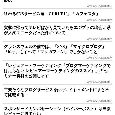
2009/05/14
Comment(5)
終わるSNSサービス達「CURURU」「カフェスタ」
2009/05/11
Comment(0)
実家に帰ってテレビばかり見ていたらエジプトの出会い系
が大変ユニークだった件について
2009/05/06
Comment(0)
グランズウェルの前では、「SNS」「マイクロブログ」
「blog」もすべて「マクガフィン」でしかないこと
2009/04/11
Comment(0)
「レビュアー・マーケティング『ブログマーケティングで
は足らない レビュアーマーケティングのススメ』」のセ
ミナー資料を公開します
2009/03/22
Comment(1)
主要そうなブログサービスをgoogleドキュメントにまとめ
て比較する
2009/03/21
Comment(3)
スポンサードカンバセーション（ペイパーポスト）は自腹
レビューに勝てない