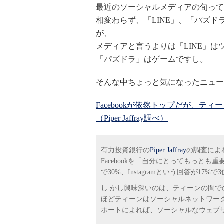
最近のソーシャルメディアの旬って
相変わらず、「LINE」、「パズ
が、
メディアと言うよりは「LINE」は
「パズドラ」はゲームですし。
そんな中ちょっと気になったニュー
Facebookが依然トップだが、
（Piper Jaffray調べ）
有力投資銀行の
Piper Jaffray
の調査によれ
Facebookを「自分にとってもっとも重
で30%、Instagramという回答が17%
し かし興味深いのは、ティーンの間での
ほどティーンはソーシャルネットワークとしては
ポートによれば、ソーシャルなウェブサイ