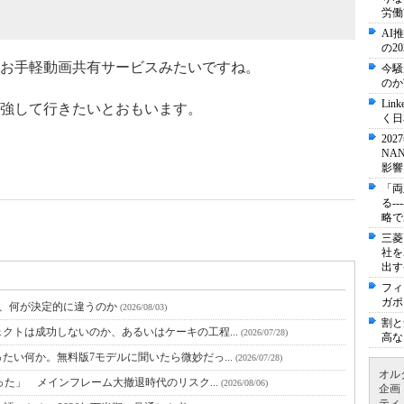
労働
AI
の2
お手軽動画共有サービスみたいですね。
今騒
のか
Li
強して行きたいとおもいます。
く日
20
NA
影響
「両
る-
略で
三菱
社を
出す
フィ
ガポ
と、何が決定的に違うのか
(2026/08/03)
割と
クトは成功しないのか、あるいはケーキの工程...
(2026/07/28)
高な
たい何か。無料版7モデルに聞いたら微妙だっ...
(2026/07/28)
オル
った」 メインフレーム大撤退時代のリスク...
(2026/08/06)
企画
ティ