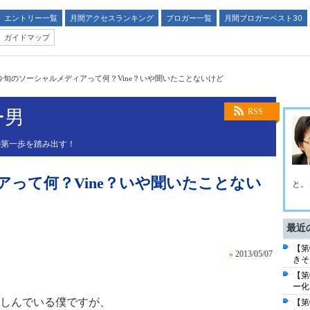
エントリー一覧
月間アクセスランキング
ブロガー一覧
月間ブロガーベスト30
ガイドマップ
今旬のソーシャルメディアって何？Vine？いや聞いたことないけど
ー男
RSS
の第一歩を踏み出す！
って何？Vine？いや聞いたことない
と。
最近
【第
»
2013/05/07
きそ
【第
ー化
しんでいる僕ですが、
【第