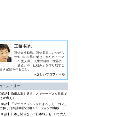
工藤 拓也
通信会社勤務。通信業界にいながら
Web2.0の世界に魅せられたヒューマ
ン2.0型人間。人生の目標：世界に
「価値」や「仕組み」を作り残すこ
良き家庭を作ること。
» 詳しいプロフィール
のエントリー
005話】物価水準を見ることでサービスを提供で
うか考える。
004話】「ブラックジャックによろしく」のフリ
に伴う日本語学習者向けバージョンの出版
003話】日本と関係ない「日本城」もIPOで大人