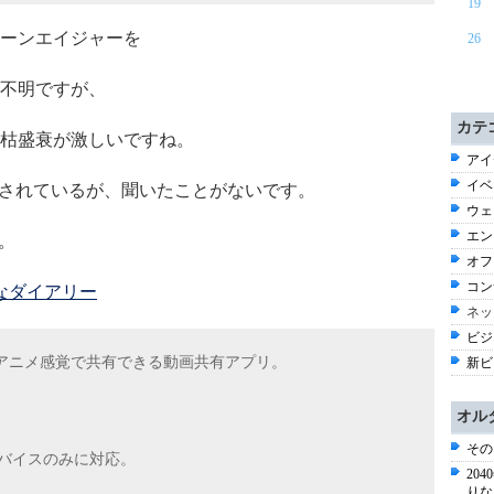
19
ーンエイジャーを
26
不明ですが、
カテ
枯盛衰が激しいですね。
アイ
イベ
スされているが、聞いたことがないです。
ウェ
エン
。
オフ
コン
はてなダイアリー
ネッ
ビジ
Fアニメ感覚で共有できる動画共有アプリ。
新ビ
オル
その
Sデバイスのみに対応。
20
りな