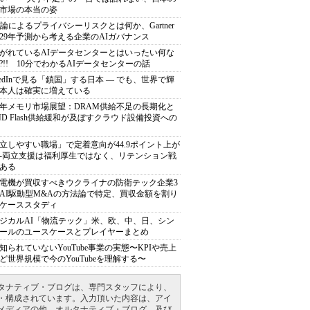
市場の本当の姿
推論によるプライバシーリスクとは何か、Gartner
029年予測から考える企業のAIガバナンス
がれているAIデータセンターとはいったい何な
?!! 10分でわかるAIデータセンターの話
nkedInで見る「鎖国」する日本 ― でも、世界で輝
本人は確実に増えている
27年メモリ市場展望：DRAM供給不足の長期化と
ND Flash供給緩和が及ぼすクラウド設備投資への
立しやすい職場」で定着意向が44.9ポイント上が
---両立支援は福利厚生ではなく、リテンション戦
ある
電機が買収すべきウクライナの防衛テック企業3
AI駆動型M&Aの方法論で特定、買収金額を割り
ケーススタディ
ジカルAI「物流テック」米、欧、中、日、シン
ールのユースケースとプレイヤーまとめ
知られていないYouTube事業の実態〜KPIや売上
ど世界規模で今のYouTubeを理解する〜
タナティブ・ブログは、専門スタッフにより、
・構成されています。入力頂いた内容は、アイ
メディアの他、オルタナティブ・ブログ、及び