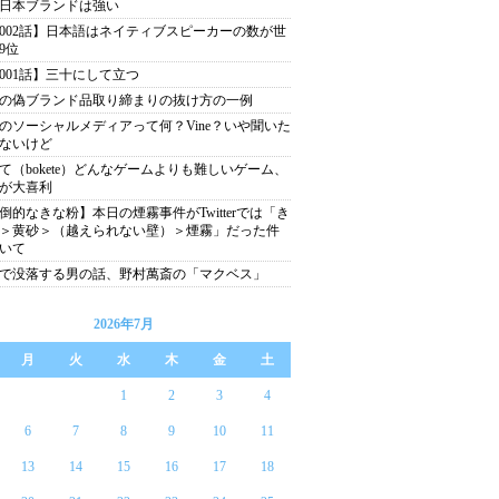
日本ブランドは強い
002話】日本語はネイティブスピーカーの数が世
9位
001話】三十にして立つ
の偽ブランド品取り締まりの抜け方の一例
のソーシャルメディアって何？Vine？いや聞いた
ないけど
て（bokete）どんなゲームよりも難しいゲーム、
が大喜利
倒的なきな粉】本日の煙霧事件がTwitterでは「き
＞黄砂＞（越えられない壁）＞煙霧」だった件
いて
分で没落する男の話、野村萬斎の「マクベス」
2026年7月
月
火
水
木
金
土
1
2
3
4
6
7
8
9
10
11
13
14
15
16
17
18