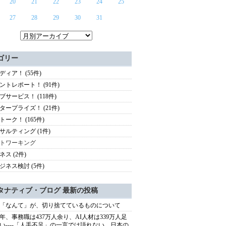
20
21
22
23
24
25
27
28
29
30
31
ゴリー
ディア！ (55件)
ントレポート！ (91件)
ブサービス！ (118件)
タープライズ！ (21件)
トーク！ (165件)
サルティング (1件)
トワーキング
ネス (2件)
ジネス検討 (5件)
タナティブ・ブログ 最新の投稿
「なんて」が、切り捨てているものについて
40年、事務職は437万人余り、AI人材は339万人足
い----「人手不足」の一言では語れない、日本の