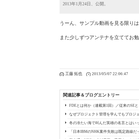
2013年1月24日、公開。
うーん、サンプル動画を見る限りは
また少しずつアンテナを立ててお勉
工藤 拓也
2013/05/07 22:06:47
関連記事＆ブログエントリー
FDEとは何か（連載第1回）／従来のSE
なぜプロジェクト管理を学んでもプロジェ
冬の冷たい海で叫んだ英雄の名言とはいっ
「日本IBMのNHK案件失敗は既定路線だ