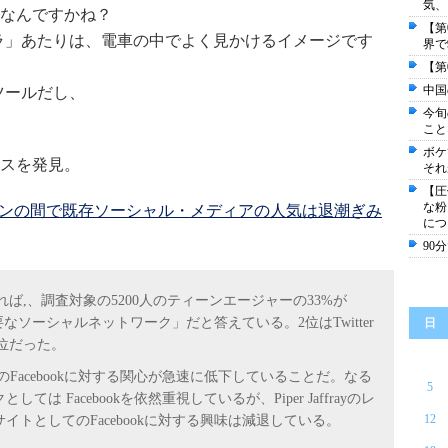
気、
なんですかね？
【第
ドラ」あたりは、電車の中でよく見かけるイメージです
界で
【第
中国
ツールだし、
今旬
こと
ボケ
スを発見。
それ
【圧
な粉
ティーンの間で既存ソーシャル・メディアの人気は退潮ぎみ
につ
90
ば,、調査対象の5200人のティーンエージャーの33%が
要なソーシャルネットワーク」だと答えている。2位はTwitter
日
で3位だった。
Facebookに対する関心が急速に低下していることだ。なる
5
 Facebookを依然重視しているが、Piper Jaffrayのレ
12
トとしてのFacebookに対する興味は減退している。