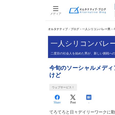
メディア
オルタナティブ・ブログ
>
一人シリコンバレー男
>
一人シリコンバレ
二度目の社会人を始めた男が、新しい挑戦へ
今旬のソーシャルメディア
けど
ウェブサービス！
Share
Post
-
てろてろと日々デイリーワークに勤