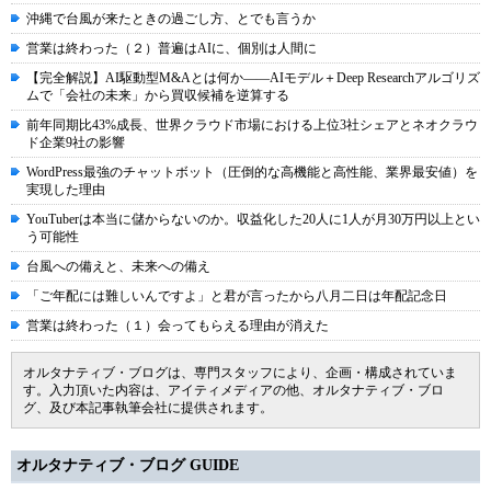
沖縄で台風が来たときの過ごし方、とでも言うか
営業は終わった（２）普遍はAIに、個別は人間に
【完全解説】AI駆動型M&Aとは何か――AIモデル＋Deep Researchアルゴリズ
ムで「会社の未来」から買収候補を逆算する
前年同期比43%成長、世界クラウド市場における上位3社シェアとネオクラウ
ド企業9社の影響
WordPress最強のチャットボット（圧倒的な高機能と高性能、業界最安値）を
実現した理由
YouTuberは本当に儲からないのか。収益化した20人に1人が月30万円以上とい
う可能性
台風への備えと、未来への備え
「ご年配には難しいんですよ」と君が言ったから八月二日は年配記念日
営業は終わった（１）会ってもらえる理由が消えた
オルタナティブ・ブログは、専門スタッフにより、企画・構成されていま
す。入力頂いた内容は、アイティメディアの他、オルタナティブ・ブロ
グ、及び本記事執筆会社に提供されます。
オルタナティブ・ブログ GUIDE