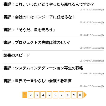
書評：これ、いったいどうやったら売れるんですか？
2016/10/31
Comment(0)
書評：会社のITはエンジニアに任せるな！
2016/10/26
Comment(0)
書評：「そうだ、星を売ろう」
2016/04/17
Comment(0)
書評：プロジェクトの失敗は誰のせい?
2016/02/27
Comment(0)
読書のスピード
2016/02/01
Comment(0)
書評：システムインテグレーション再生の戦略
2016/01/29
Comment(0)
書評：世界で一番やさしい会議の教科書
2016/01/27
Comment(2)
1
2
3
4
5
6
7
8
9
10