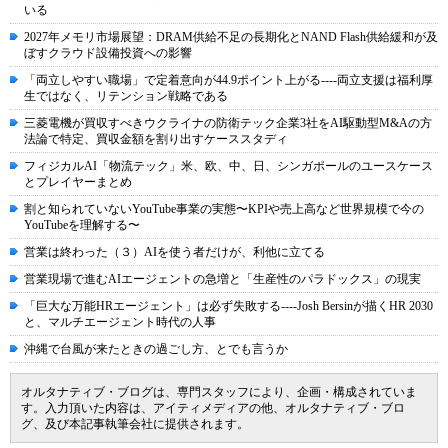
いる
2027年メモリ市場展望：DRAM供給不足の長期化とNAND Flash供給緩和が及
ぼすクラウド設備投資への影響
「両立しやすい職場」で定着意向が44.9ポイント上がる----両立支援は福利厚
生ではなく、リテンション戦略である
三菱電機が買収すべきウクライナの防衛テック企業3社をAI駆動型M&Aの方
法論で特定、買収金額を割り出すケーススタディ
フィジカルAI「物流テック」米、欧、中、日、シンガポールのユースケース
とプレイヤーまとめ
割と知られていないYouTube事業の実態〜KPIや売上高など世界規模で今の
YouTubeを理解する〜
営業は終わった（３）AIを使う者だけが、利他に立てる
営業現場で進むAIエージェントの急増と「生産性のパラドックス」の現実
「巨大な万能HRエージェント」は必ず失敗する----Josh Bersinが描くHR 2030
と、マルチエージェント時代の人事
沖縄で台風が来たときの過ごし方、とでも言うか
オルタナティブ・ブログは、専門スタッフにより、企画・構成されていま
す。入力頂いた内容は、アイティメディアの他、オルタナティブ・ブロ
グ、及び本記事執筆会社に提供されます。