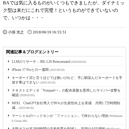
BAでは気に入るものがいくつもできましたが、ダイナミッ
ク型は未だにこれで完璧！というものができていないの
で、いつかは・・・
小俣 光之
2018/06/19 16:55:51
関連記事＆ブログエントリー
LLMのリサーチ：JBL L26 Reincarnated
(2026/06/03)
iPhone 17 Proとの一週間
(2025/09/29)
キーボード沼と言うほどでは無いけれど、手に馴染んだキーボードを手
放す事はできない
(2025/10/10)
テキストエディタ「Notepad++」の配布基盤を悪用したサイバー攻撃を
確認
(2026/02/05)
MIXI、ChatGPT全社導入で99％が生産性向上を実感 月間1.7万時間削
減...
(2025/08/26)
マーシャルのヘッドホンが「ファッション」で終わらない理由
PR(Marsha
ll Group AB)
大阪ガスが月2000時間の共有作業を削減！ 現場のAI活用術
PR(ITmedia