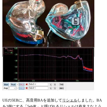
UEの5EBに、高音用BAを追加して
リシェル
しました。BA
を2個にする
「5eb改」と呼ばれるリシェルは有名？なよう