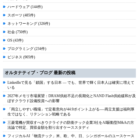
ハードウェア (144件)
スポーツ (485件)
ネットワーキング (326件)
社会 (750件)
OS (43件)
プログラミング (234件)
ビジネス (905件)
オルタナティブ・ブログ 最新の投稿
LinkedInで見る「鎖国」する日本 ― でも、世界で輝く日本人は確実に増えて
いる
2027年メモリ市場展望：DRAM供給不足の長期化とNAND Flash供給緩和が及
ぼすクラウド設備投資への影響
「両立しやすい職場」で定着意向が44.9ポイント上がる----両立支援は福利厚
生ではなく、リテンション戦略である
三菱電機が買収すべきウクライナの防衛テック企業3社をAI駆動型M&Aの方
法論で特定、買収金額を割り出すケーススタディ
フィジカルAI「物流テック」米、欧、中、日、シンガポールのユースケース