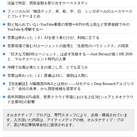
法論で特定、買収金額を割り出すケーススタディ
フィジカルAI「物流テック」米、欧、中、日、シンガポールのユースケース
とプレイヤーまとめ
割と知られていないYouTube事業の実態〜KPIや売上高など世界規模で今の
YouTubeを理解する〜
営業は終わった（３）AIを使う者だけが、利他に立てる
営業現場で進むAIエージェントの急増と「生産性のパラドックス」の現実
「巨大な万能HRエージェント」は必ず失敗する----Josh Bersinが描くHR 2030
と、マルチエージェント時代の人事
沖縄で台風が来たときの過ごし方、とでも言うか
営業は終わった（２）普遍はAIに、個別は人間に
【完全解説】AI駆動型M&Aとは何か――AIモデル＋Deep Researchアルゴリズ
ムで「会社の未来」から買収候補を逆算する
前年同期比43%成長、世界クラウド市場における上位3社シェアとネオクラウ
ド企業9社の影響
オルタナティブ・ブログは、専門スタッフにより、企画・構成されていま
す。入力頂いた内容は、アイティメディアの他、オルタナティブ・ブロ
グ、及び本記事執筆会社に提供されます。