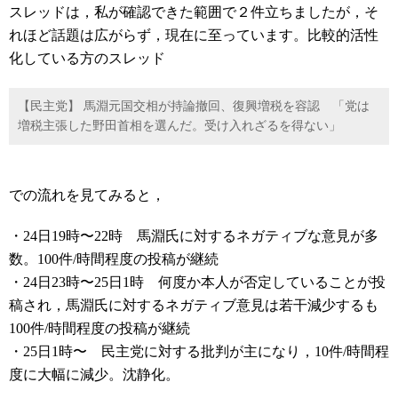
スレッドは，私が確認できた範囲で２件立ちましたが，そ
れほど話題は広がらず，現在に至っています。比較的活性
化している方のスレッド
【民主党】 馬淵元国交相が持論撤回、復興増税を容認 「党は
増税主張した野田首相を選んだ。受け入れざるを得ない」
での流れを見てみると，
・24日19時〜22時 馬淵氏に対するネガティブな意見が多
数。100件/時間程度の投稿が継続
・24日23時〜25日1時 何度か本人が否定していることが投
稿され，馬淵氏に対するネガティブ意見は若干減少するも
100件/時間程度の投稿が継続
・25日1時〜 民主党に対する批判が主になり，10件/時間程
度に大幅に減少。沈静化。