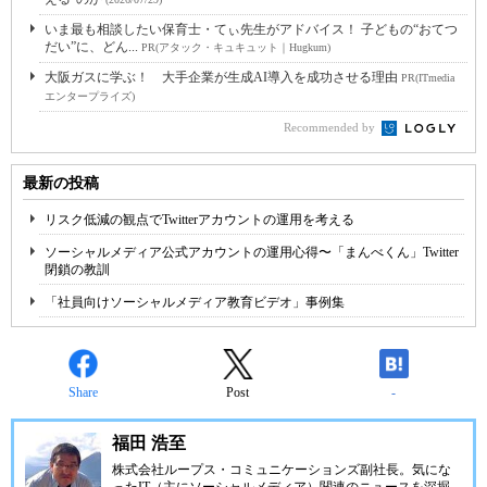
いま最も相談したい保育士・てぃ先生がアドバイス！ 子どもの“おてつ
だい”に、どん...
PR(アタック・キュキュット｜Hugkum)
大阪ガスに学ぶ！ 大手企業が生成AI導入を成功させる理由
PR(ITmedia
エンタープライズ)
Recommended by
最新の投稿
リスク低減の観点でTwitterアカウントの運用を考える
ソーシャルメディア公式アカウントの運用心得〜「まんべくん」Twitter
閉鎖の教訓
「社員向けソーシャルメディア教育ビデオ」事例集
Share
Post
-
福田 浩至
株式会社ループス・コミュニケーションズ副社長。気にな
ったIT（主にソーシャルメディア）関連のニュースを深掘