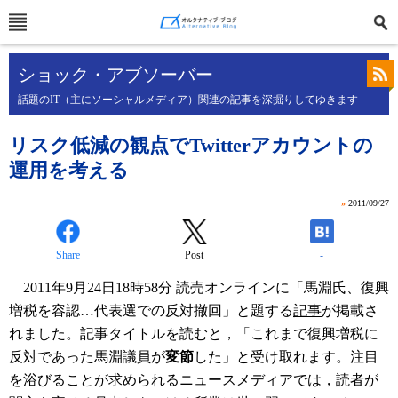
ショック・アブソーバー
話題のIT（主にソーシャルメディア）関連の記事を深掘りしてゆきます
リスク低減の観点でTwitterアカウントの
運用を考える
»
2011/09/27
Share
Post
-
2011年9月24日18時58分 読売オンラインに「馬淵氏、復興
増税を容認…代表選での反対撤回」と題する
記事
が掲載さ
れました。記事タイトルを読むと，「これまで復興増税に
反対であった馬淵議員が
変節
した」と受け取れます。注目
を浴びることが求められるニュースメディアでは，読者が