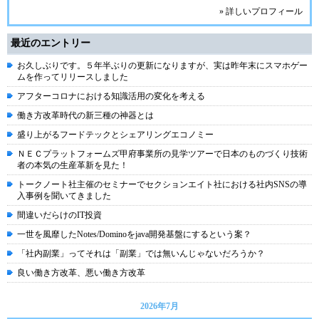
» 詳しいプロフィール
最近のエントリー
お久しぶりです。５年半ぶりの更新になりますが、実は昨年末にスマホゲー
ムを作ってリリースしました
アフターコロナにおける知識活用の変化を考える
働き方改革時代の新三種の神器とは
盛り上がるフードテックとシェアリングエコノミー
ＮＥＣプラットフォームズ甲府事業所の見学ツアーで日本のものづくり技術
者の本気の生産革新を見た！
トークノート社主催のセミナーでセクションエイト社における社内SNSの導
入事例を聞いてきました
間違いだらけのIT投資
一世を風靡したNotes/Dominoをjava開発基盤にするという案？
「社内副業」ってそれは「副業」では無いんじゃないだろうか？
良い働き方改革、悪い働き方改革
2026年7月