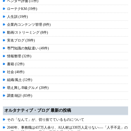
ベンダー評価 (11件)
ローテクKM (19件)
人生訓 (19件)
企業内コンテンツ管理 (8件)
動画/ストリーミング (8件)
実名ブログ (39件)
専門知識の無駄遣い (49件)
情報整理 (32件)
書籍 (12件)
社会 (46件)
組織/風土 (12件)
萌え興し/B級グルメ (20件)
調査/統計 (83件)
オルタナティブ・ブログ 最新の投稿
その「なんて」が、切り捨てているものについて
2040年、事務職は437万人余り、AI人材は339万人足りない----「人手不足」の