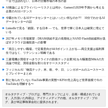
一言では語れない、日本の労働市場の本当の姿
AI推論によるプライバシーリスクとは何か、Gartnerの2029年予測から考える
企業のAIガバナンス
今騒がれているAIデータセンターとはいったい何なのか?!! 10分でわかるAI
データセンターの話
LinkedInで見る「鎖国」する日本 ― でも、世界で輝く日本人は確実に増えて
いる
2027年メモリ市場展望：DRAM供給不足の長期化とNAND Flash供給緩和が及
ぼすクラウド設備投資への影響
「両立しやすい職場」で定着意向が44.9ポイント上がる----両立支援は福利厚
生ではなく、リテンション戦略である
三菱電機が買収すべきウクライナの防衛テック企業3社をAI駆動型M&Aの方
法論で特定、買収金額を割り出すケーススタディ
フィジカルAI「物流テック」米、欧、中、日、シンガポールのユースケース
とプレイヤーまとめ
割と知られていないYouTube事業の実態〜KPIや売上高など世界規模で今の
YouTubeを理解する〜
オルタナティブ・ブログは、専門スタッフにより、企画・構成されていま
す。入力頂いた内容は、アイティメディアの他、オルタナティブ・ブロ
グ、及び本記事執筆会社に提供されます。