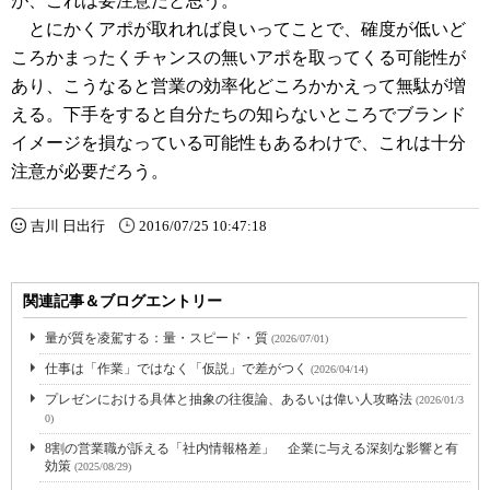
が、これは要注意だと思う。
とにかくアポが取れれば良いってことで、確度が低いど
ころかまったくチャンスの無いアポを取ってくる可能性が
あり、こうなると営業の効率化どころかかえって無駄が増
える。下手をすると自分たちの知らないところでブランド
イメージを損なっている可能性もあるわけで、これは十分
注意が必要だろう。
吉川 日出行
2016/07/25 10:47:18
関連記事＆ブログエントリー
量が質を凌駕する：量・スピード・質
(2026/07/01)
仕事は「作業」ではなく「仮説」で差がつく
(2026/04/14)
プレゼンにおける具体と抽象の往復論、あるいは偉い人攻略法
(2026/01/3
0)
8割の営業職が訴える「社内情報格差」 企業に与える深刻な影響と有
効策
(2025/08/29)