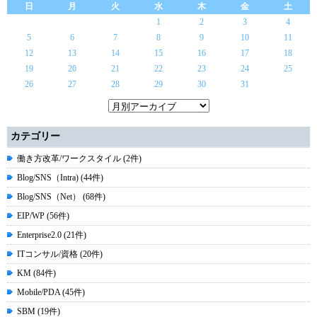
日
月
火
水
木
金
土
1
2
3
4
5
6
7
8
9
10
11
12
13
14
15
16
17
18
19
20
21
22
23
24
25
26
27
28
29
30
31
カテゴリー
働き方改革/ワークスタイル (2件)
Blog/SNS（Intra) (44件)
Blog/SNS（Net） (68件)
EIP/WP (56件)
Enterprise2.0 (21件)
ITコンサル/資格 (20件)
KM (84件)
Mobile/PDA (45件)
SBM (19件)