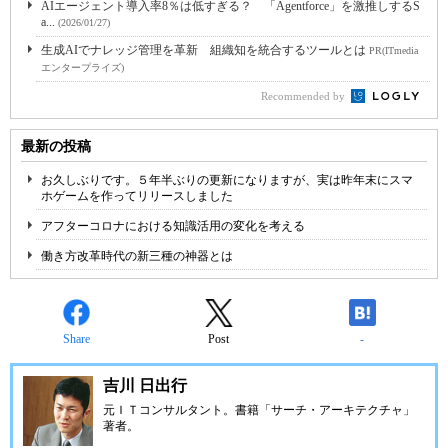
AIエージェント導入率8％は低すぎる？ 「Agentforce」を激推しするS
a...
(2026/01/27)
生成AIでナレッジ管理を革新 組織知を統合するツールとは
PR(ITmedia
エンタープライズ)
Recommended by
最新の投稿
お久しぶりです。５年半ぶりの更新になりますが、実は昨年末にスマ
ホゲームを作ってリリースしました
アフターコロナにおける知識活用の変化を考える
働き方改革時代の新三種の神器とは
Share
Post
-
吉川 日出行
元ＩＴコンサルタント。書籍「サーチ・アーキテクチャ」
著者。