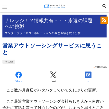
ナレッジ！？情報共有・・・永遠の課題
への挑戦
エンタープライズコラボレーションの今と今後を鋭く分析
営業アウトソーシングサービスに思うこ
と
その他
»
2016/07/25
Share
Post
-
ここ数か月身辺がバタバタしていて久しぶりの更新。
ここ最近営業アウトソーシング会社らしき人から何度か
会社に電話を貰って対応したのだが、ちょっと思うところ