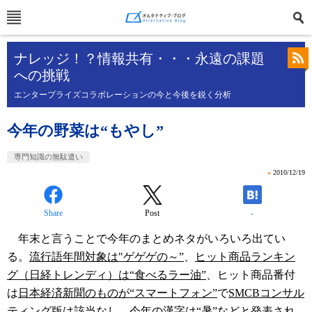
ナレッジ！？情報共有・・・永遠の課題
への挑戦
エンタープライズコラボレーションの今と今後を鋭く分析
今年の野菜は“もやし”
専門知識の無駄遣い
»
2010/12/19
Share
Post
-
年末と言うことで今年のまとめネタがいろいろ出てい
る。
流行語年間対象は"ゲゲゲの～”
、
ヒット商品ランキン
グ（日経トレンディ）は“食べるラー油”
、ヒット商品番付
は
日本経済新聞のものが“スマートフォン”
で
SMCBコンサル
ティング版は該当なし
、
今年の漢字は“暑”
などと発表され