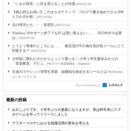
「いまの現実」に目を背けることの代償
(2026/01/30)
【個人的なお祝い】このオルタナティブ・ブログで書き始めてから18年
と11か月が経...
(2025/10/29)
北の球児たち・・・長壁氏
(2025/11/12)
Windows 10サポート終了でもPCは買い替えない…… 2025年中小企業
は...
(2026/01/16)
とうとう筆者のところにも…… 最近流行中の偽社長詐欺メールにどう
対処する？
(2026/03/25)
小学校に慣れた今だからじっくり選べる！ 小学１年生夏休みからの
「音楽教室」デビュ...
PR(ヤマハ音楽振興会｜HugKum)
生成AIでナレッジ管理を革新 組織知を統合するツールとは
PR(ITmedia
エンタープライズ)
Recommended by
最新の投稿
お久しぶりです。５年半ぶりの更新になりますが、実は昨年末にスマ
ホゲームを作ってリリースしました
アフターコロナにおける知識活用の変化を考える