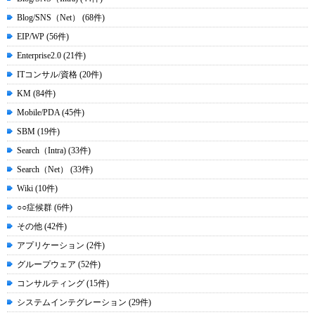
Blog/SNS（Net） (68件)
EIP/WP (56件)
Enterprise2.0 (21件)
ITコンサル/資格 (20件)
KM (84件)
Mobile/PDA (45件)
SBM (19件)
Search（Intra) (33件)
Search（Net） (33件)
Wiki (10件)
○○症候群 (6件)
その他 (42件)
アプリケーション (2件)
グループウェア (52件)
コンサルティング (15件)
システムインテグレーション (29件)