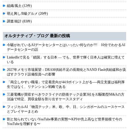
組織/風土 (12件)
萌え興し/B級グルメ (20件)
調査/統計 (83件)
オルタナティブ・ブログ 最新の投稿
今騒がれているAIデータセンターとはいったい何なのか?!! 10分でわかるAI
データセンターの話
LinkedInで見る「鎖国」する日本 ― でも、世界で輝く日本人は確実に増えて
いる
2027年メモリ市場展望：DRAM供給不足の長期化とNAND Flash供給緩和が及
ぼすクラウド設備投資への影響
「両立しやすい職場」で定着意向が44.9ポイント上がる----両立支援は福利厚
生ではなく、リテンション戦略である
三菱電機が買収すべきウクライナの防衛テック企業3社をAI駆動型M&Aの方
法論で特定、買収金額を割り出すケーススタディ
フィジカルAI「物流テック」米、欧、中、日、シンガポールのユースケース
とプレイヤーまとめ
割と知られていないYouTube事業の実態〜KPIや売上高など世界規模で今の
YouTubeを理解する〜