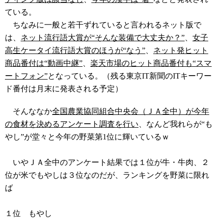
ている。
ちなみに一般と若干ずれていると言われるネット版で
は、
ネット流行語大賞が“
そんな装備で大丈夫か？
”
、
女子
高生ケータイ流行語大賞のほうが“なう”
、
ネット発ヒット
商品番付は“動画中継”
、
楽天市場のヒット商品番付も“スマ
ートフォン”
となっている。（残る東京IT新聞のITキーワー
ド番付は月末に発表される予定）
そんななか
全国農業協同組合中央会（ＪＡ全中）が今年
の食材を決めるアンケート調査を行い
、なんど我れらが“も
やし”が堂々と今年の野菜第1位に輝いているｗ
いやＪＡ全中のアンケート結果では１位が牛・牛肉、２
位が米でもやしは３位なのだが、ランキングを野菜に限れ
ば
１位 もやし