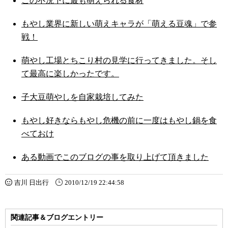
この不況下に最も萌えられる食材
もやし業界に新しい萌えキャラが「萌える豆魂」で参
戦！
萌やし工場とちこり村の見学に行ってきました。そし
て最高に楽しかったです。
子大豆萌やしを自家栽培してみた
もやし好きならもやし危機の前に一度はもやし鍋を食
べておけ
ある動画でこのブログの事を取り上げて頂きました
吉川 日出行
2010/12/19 22:44:58
関連記事＆ブログエントリー