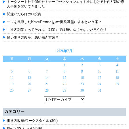
トークノート社主催のセミナーでセクションエイト社における社内SNSの導
入事例を聞いてきました
間違いだらけのIT投資
一世を風靡したNotes/Dominoをjava開発基盤にするという案？
「社内副業」ってそれは「副業」では無いんじゃないだろうか？
良い働き方改革、悪い働き方改革
2026年7月
日
月
火
水
木
金
土
1
2
3
4
5
6
7
8
9
10
11
12
13
14
15
16
17
18
19
20
21
22
23
24
25
26
27
28
29
30
31
カテゴリー
働き方改革/ワークスタイル (2件)
Blog/SNS（Intra) (44件)