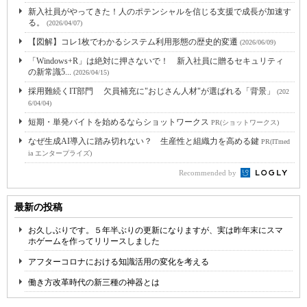
新入社員がやってきた！人のポテンシャルを信じる支援で成長が加速す
る。
(2026/04/07)
【図解】コレ1枚でわかるシステム利用形態の歴史的変遷
(2026/06/09)
「Windows+R」は絶対に押さないで！ 新入社員に贈るセキュリティ
の新常識5...
(2026/04/15)
採用難続くIT部門 欠員補充に"おじさん人材"が選ばれる「背景」
(202
6/04/04)
短期・単発バイトを始めるならショットワークス
PR(ショットワークス)
なぜ生成AI導入に踏み切れない？ 生産性と組織力を高める鍵
PR(ITmed
ia エンタープライズ)
Recommended by
最新の投稿
お久しぶりです。５年半ぶりの更新になりますが、実は昨年末にスマ
ホゲームを作ってリリースしました
アフターコロナにおける知識活用の変化を考える
働き方改革時代の新三種の神器とは