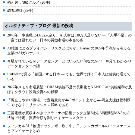
萌え興し/B級グルメ (20件)
調査/統計 (83件)
オルタナティブ・ブログ 最新の投稿
2040年、事務職は437万人余り、AI人材は339万人足りない----「人手不足」の
一言では語れない、日本の労働市場の本当の姿
AI推論によるプライバシーリスクとは何か、Gartnerの2029年予測から考える
企業のAIガバナンス
今騒がれているAIデータセンターとはいったい何なのか?!! 10分でわかるAI
データセンターの話
LinkedInで見る「鎖国」する日本 ― でも、世界で輝く日本人は確実に増えて
いる
2027年メモリ市場展望：DRAM供給不足の長期化とNAND Flash供給緩和が及
ぼすクラウド設備投資への影響
「両立しやすい職場」で定着意向が44.9ポイント上がる----両立支援は福利厚
生ではなく、リテンション戦略である
三菱電機が買収すべきウクライナの防衛テック企業3社をAI駆動型M&Aの方
法論で特定、買収金額を割り出すケーススタディ
フィジカルAI「物流テック」米、欧、中、日、シンガポールのユースケース
とプレイヤーまとめ