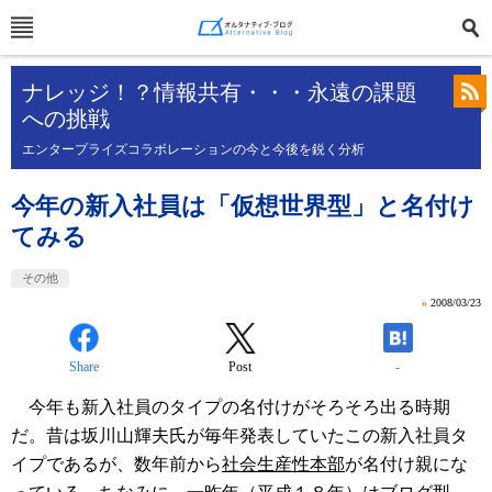
ナレッジ！？情報共有・・・永遠の課題
への挑戦
エンタープライズコラボレーションの今と今後を鋭く分析
今年の新入社員は「仮想世界型」と名付け
てみる
その他
»
2008/03/23
Share
Post
-
今年も新入社員のタイプの名付けがそろそろ出る時期
だ。昔は坂川山輝夫氏が毎年発表していたこの新入社員タ
イプであるが、数年前から
社会生産性本部
が名付け親にな