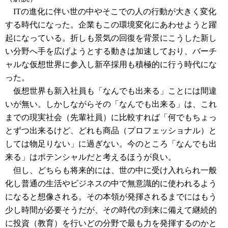
ITの進化に伴い世の中やそこでの人の行動が大きく変化
する時代になった。企業もこの環境変化にあわせようと躍
起になっている。折しも景気の回復を背景にこうした新し
い分野へ手を広げようとする動きは加速しており、バーチ
ャルな仮想世界に参入し新卒採用も積極的に行う時代にな
った。
仮想世界も新入社員も「なんでも出来る」ことには間違
いが無い。しかしながらその「なんでも出来る」は、これ
までの現実社会（先輩社員）に比較すれば「何でもちょっ
とずつ出来るけど、どれも商品（プロフェッショナル）と
しては物足りない」に過ぎない。今のところ「なんでも出
来る」はポテンシャルだと考えるほうが良い。
但し、どちらも将来的には、世の中に受け入れられ一般
化し普通の生活やビジネスの中で無意識的に使われるよう
になると想像される。その本領が発揮されるまでにはもう
少し時間が必要そうだが、その時代の到来に備えて継続的
に投資（教育）を行いどの分野で最も力を発揮するのかと