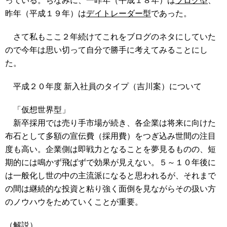
っている。ちなみに、一昨年（平成１８年）は
ブログ型
、
昨年（平成１９年）は
デイトレーダー型
であった。
さて私もここ２年続けてこれをブログのネタにしていた
ので今年は思い切って自分で勝手に考えてみることにし
た。
平成２０年度 新入社員のタイプ（吉川案）について
「仮想世界型」
新卒採用では売り手市場が続き、各企業は将来に向けた
布石として多額の宣伝費（採用費）をつぎ込み世間の注目
度も高い。企業側は即戦力となることを夢見るものの、短
期的には鳴かず飛ばずで効果が見えない。５～１０年後に
は一般化し世の中の主流派になると思われるが、それまで
の間は継続的な投資と粘り強く面倒を見ながらその扱い方
のノウハウをためていくことが重要。
（解説）