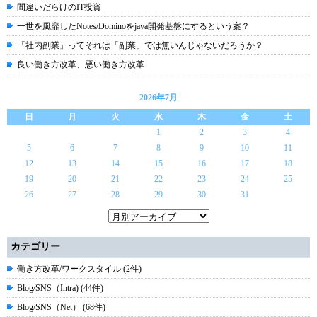
間違いだらけのIT投資
一世を風靡したNotes/Dominoをjava開発基盤にするという案？
「社内副業」ってそれは「副業」では無いんじゃないだろうか？
良い働き方改革、悪い働き方改革
2026年7月
日
月
火
水
木
金
土
1
2
3
4
5
6
7
8
9
10
11
12
13
14
15
16
17
18
19
20
21
22
23
24
25
26
27
28
29
30
31
カテゴリー
働き方改革/ワークスタイル (2件)
Blog/SNS（Intra) (44件)
Blog/SNS（Net） (68件)