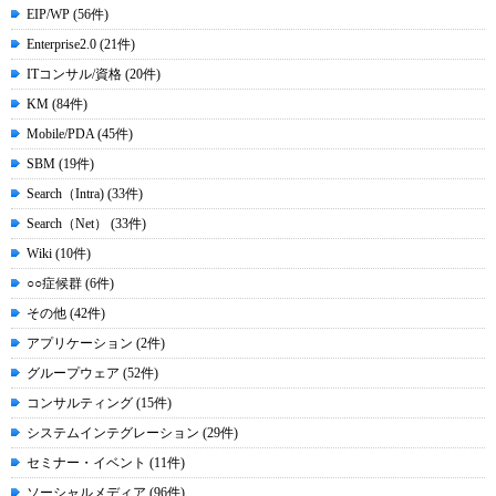
EIP/WP (56件)
Enterprise2.0 (21件)
ITコンサル/資格 (20件)
KM (84件)
Mobile/PDA (45件)
SBM (19件)
Search（Intra) (33件)
Search（Net） (33件)
Wiki (10件)
○○症候群 (6件)
その他 (42件)
アプリケーション (2件)
グループウェア (52件)
コンサルティング (15件)
システムインテグレーション (29件)
セミナー・イベント (11件)
ソーシャルメディア (96件)