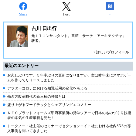
Share
Post
-
吉川 日出行
元ＩＴコンサルタント。書籍「サーチ・アーキテクチャ」
著者。
» 詳しいプロフィール
最近のエントリー
お久しぶりです。５年半ぶりの更新になりますが、実は昨年末にスマホゲー
ムを作ってリリースしました
アフターコロナにおける知識活用の変化を考える
働き方改革時代の新三種の神器とは
盛り上がるフードテックとシェアリングエコノミー
ＮＥＣプラットフォームズ甲府事業所の見学ツアーで日本のものづくり技術
者の本気の生産革新を見た！
トークノート社主催のセミナーでセクションエイト社における社内SNSの導
入事例を聞いてきました