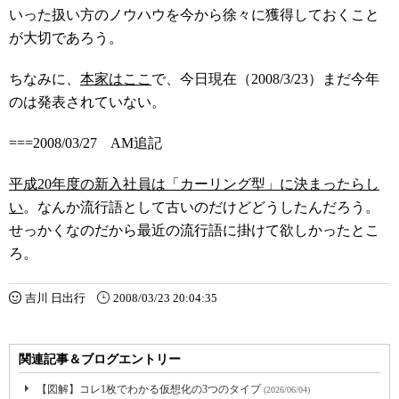
いった扱い方のノウハウを今から徐々に獲得しておくこと
が大切であろう。
ちなみに、
本家はここ
で、今日現在（2008/3/23）まだ今年
のは発表されていない。
===2008/03/27 AM追記
平成20年度の新入社員は「カーリング型」に決まったらし
い
。なんか流行語として古いのだけどどうしたんだろう。
せっかくなのだから最近の流行語に掛けて欲しかったとこ
ろ。
吉川 日出行
2008/03/23 20:04:35
関連記事＆ブログエントリー
【図解】コレ1枚でわかる仮想化の3つのタイプ
(2026/06/04)