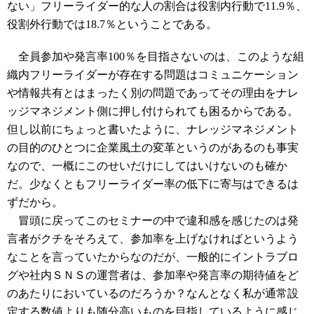
ない」フリーライダー的な人の割合は役割内行動で11.9％、
役割外行動では18.7％ということである。
全員参加や発言率100％を目指さないのは、このような組
織内フリーライダーが存在する問題はコミュニケーション
や情報共有とはまったく別の問題であってその理由をナレ
ッジマネジメント側に押し付けられても困るからである。
但し以前にちょっと書いたように、ナレッジマネジメント
の目的のひとつに企業風土の変革というのがあるのも事実
なので、一概にこのせいだけにしてはいけないのも確か
だ。少なくともフリーライダー率の低下に寄与はできるは
ずだから。
冒頭に戻ってこのセミナーの中で違和感を感じたのは発
言者がクチをそろえて、参加率を上げなければというよう
なことを言っていたからなのだが、一般的にイントラブロ
グや社内ＳＮＳの運営者は、参加率や発言率の期待値をど
のあたりにおいているのだろうか？なんとなく私が通常設
定する数値よりも随分高いものを目指しているように感じ