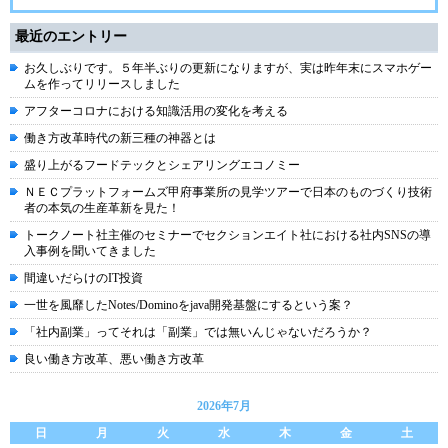
最近のエントリー
お久しぶりです。５年半ぶりの更新になりますが、実は昨年末にスマホゲー
ムを作ってリリースしました
アフターコロナにおける知識活用の変化を考える
働き方改革時代の新三種の神器とは
盛り上がるフードテックとシェアリングエコノミー
ＮＥＣプラットフォームズ甲府事業所の見学ツアーで日本のものづくり技術
者の本気の生産革新を見た！
トークノート社主催のセミナーでセクションエイト社における社内SNSの導
入事例を聞いてきました
間違いだらけのIT投資
一世を風靡したNotes/Dominoをjava開発基盤にするという案？
「社内副業」ってそれは「副業」では無いんじゃないだろうか？
良い働き方改革、悪い働き方改革
2026年7月
日
月
火
水
木
金
土