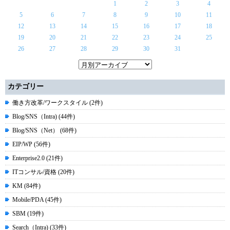
1
2
3
4
5
6
7
8
9
10
11
12
13
14
15
16
17
18
19
20
21
22
23
24
25
26
27
28
29
30
31
カテゴリー
働き方改革/ワークスタイル (2件)
Blog/SNS（Intra) (44件)
Blog/SNS（Net） (68件)
EIP/WP (56件)
Enterprise2.0 (21件)
ITコンサル/資格 (20件)
KM (84件)
Mobile/PDA (45件)
SBM (19件)
Search（Intra) (33件)