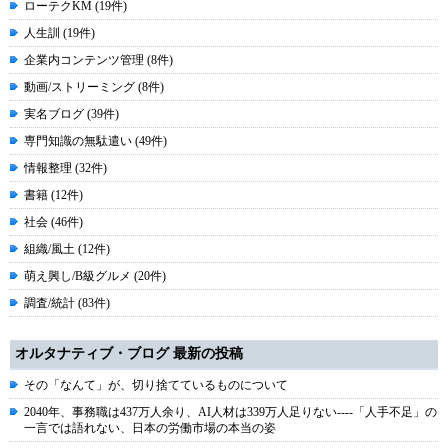
ローテクKM (19件)
人生訓 (19件)
企業内コンテンツ管理 (8件)
動画/ストリーミング (8件)
実名ブログ (39件)
専門知識の無駄遣い (49件)
情報整理 (32件)
書籍 (12件)
社会 (46件)
組織/風土 (12件)
萌え興し/B級グルメ (20件)
調査/統計 (83件)
オルタナティブ・ブログ 最新の投稿
その「なんて」が、切り捨てているものについて
2040年、事務職は437万人余り、AI人材は339万人足りない----「人手不足」の
一言では語れない、日本の労働市場の本当の姿