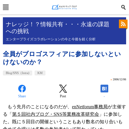
ナレッジ！？情報共有・・・永遠の課題
への挑戦
エンタープライズコラボレーションの今と今後を鋭く分析
全員がブロゴスフィアに参加しないとい
けないのか？
Blog/SNS（Intra)
KM
»
2006/12/06
Share
Post
-
もう先月のことになるのだが、
enNetforum事務局
が主催す
る「
第５回社内ブログ・SNS等業務改革研究会
」に参加し
た。既に５回目の開催ということもあり数名の知り合いも