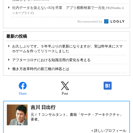
社内データを扱えないAIを卒業 アプリ横断検索で一元化
PR(ITmedia エ
ンタープライズ)
Recommended by
最新の投稿
お久しぶりです。５年半ぶりの更新になりますが、実は昨年末にスマ
ホゲームを作ってリリースしました
アフターコロナにおける知識活用の変化を考える
働き方改革時代の新三種の神器とは
Share
Post
-
吉川 日出行
元ＩＴコンサルタント。書籍「サーチ・アーキテクチャ」
著者。
» 詳しいプロフィール