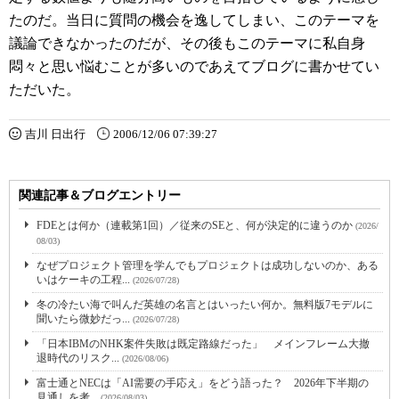
たのだ。当日に質問の機会を逸してしまい、このテーマを
議論できなかったのだが、その後もこのテーマに私自身
悶々と思い悩むことが多いのであえてブログに書かせてい
ただいた。
吉川 日出行
2006/12/06 07:39:27
関連記事＆ブログエントリー
FDEとは何か（連載第1回）／従来のSEと、何が決定的に違うのか
(2026/
08/03)
なぜプロジェクト管理を学んでもプロジェクトは成功しないのか、ある
いはケーキの工程...
(2026/07/28)
冬の冷たい海で叫んだ英雄の名言とはいったい何か。無料版7モデルに
聞いたら微妙だっ...
(2026/07/28)
「日本IBMのNHK案件失敗は既定路線だった」 メインフレーム大撤
退時代のリスク...
(2026/08/06)
富士通とNECは「AI需要の手応え」をどう語った？ 2026年下半期の
見通しを考...
(2026/08/03)