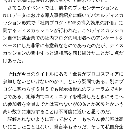
含めて会場には多数の参加者がいて賑わっていた。
さてこのイベントでは、前半のプレゼンテーションと
NTTデータにおける導入事例紹介に続いてパネルディスカ
ッション形式で「社内ブログ・SNSの導入効果の評価」に
関するディスカッションが行われた。このディスカッショ
ン自体は某企業での社内ブログの利用者へのアンケートを
ベースにした非常に有意義なものであったのだが、ディス
カッションの間中ずっと違和感を感じ続けたことが１点だ
けあった。
それが今日のタイトルにある「全員がブロゴスフィアに
参加しないといけないのか？」という疑問である。別にブ
ログに関わらずＳＮＳでも掲示板形式のフォーラムでも同
じである、組織内でコミュニティを構築したときにそこへ
の参加者を全員までとは言わないが80％とか90％とかいう
高い数字に維持することは不可能に近いと思うのだ。
誤解されないように言っておくと、もちろん参加率は高
いにこしたことはない。発言率もそうだ。そして私自身企