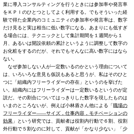
業に導入コンサルティングを行うときには参加率や発言率
をＫＰＩのひとつとしてよく利用する。でもそういった経
験で得た企業内のコミュニティの参加率や発言率は、数字
だけ見ると実は相当に低い数字になる。あまりにも低すぎ
る場合には、テクニックとして集計期間を１週間から１
月、あるいは開設依頼の累計というように調整して数字の
お化粧をするのだが、それでもそんなに高い数字にはなら
ない。
なぜ参加しない人が一定数いるのかという理由について
は、いろいろな意見も仮説もあると思うが、私はそのひと
つに「組織内フリーライダーの存在」というのを挙げた
い。組織内にはフリーライダーは一定数いるというのが定
説だ。その割合についてはっきりした数字を現したものは
いまのところないが、例えば小林盾さん他による「
職場の
フリーライダー――サイズ，仕事内容，モチベーションの
効果
」という研究では、貢献者は役割内行動で６割、役割
外行動で５割なのに対して、貢献が「かなり少ない」「少