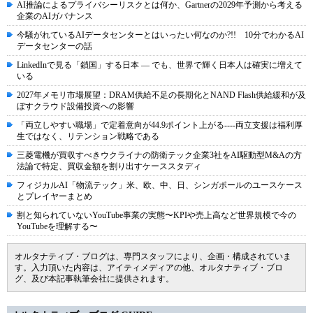
AI推論によるプライバシーリスクとは何か、Gartnerの2029年予測から考える
企業のAIガバナンス
今騒がれているAIデータセンターとはいったい何なのか?!! 10分でわかるAI
データセンターの話
LinkedInで見る「鎖国」する日本 ― でも、世界で輝く日本人は確実に増えて
いる
2027年メモリ市場展望：DRAM供給不足の長期化とNAND Flash供給緩和が及
ぼすクラウド設備投資への影響
「両立しやすい職場」で定着意向が44.9ポイント上がる----両立支援は福利厚
生ではなく、リテンション戦略である
三菱電機が買収すべきウクライナの防衛テック企業3社をAI駆動型M&Aの方
法論で特定、買収金額を割り出すケーススタディ
フィジカルAI「物流テック」米、欧、中、日、シンガポールのユースケース
とプレイヤーまとめ
割と知られていないYouTube事業の実態〜KPIや売上高など世界規模で今の
YouTubeを理解する〜
オルタナティブ・ブログは、専門スタッフにより、企画・構成されていま
す。入力頂いた内容は、アイティメディアの他、オルタナティブ・ブロ
グ、及び本記事執筆会社に提供されます。