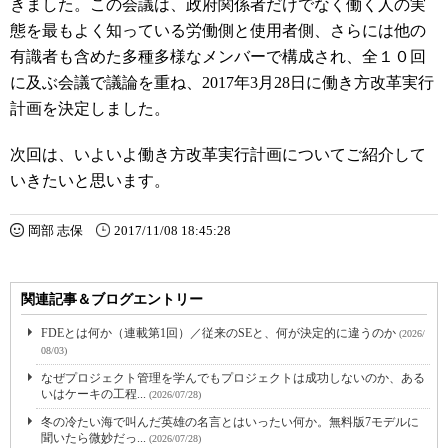
きました。この会議は、政府関係者だけでなく働く人の実
態を最もよく知っている労働側と使用者側、さらには他の
有識者も含めた多種多様なメンバーで構成され、全１０回
に及ぶ会議で議論を重ね、2017年3月28日に働き方改革実行
計画を決定しました。
次回は、いよいよ働き方改革実行計画についてご紹介して
いきたいと思います。
岡部 志保
2017/11/08 18:45:28
関連記事＆ブログエントリー
FDEとは何か（連載第1回）／従来のSEと、何が決定的に違うのか
(2026/
08/03)
なぜプロジェクト管理を学んでもプロジェクトは成功しないのか、ある
いはケーキの工程...
(2026/07/28)
冬の冷たい海で叫んだ英雄の名言とはいったい何か。無料版7モデルに
聞いたら微妙だっ...
(2026/07/28)