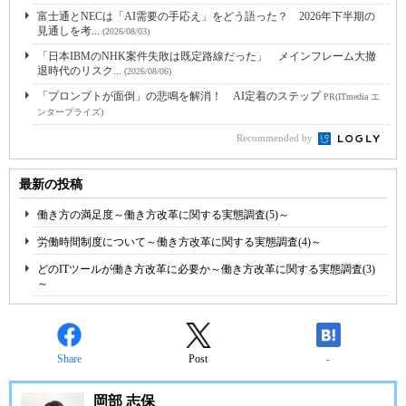
富士通とNECは「AI需要の手応え」をどう語った？ 2026年下半期の
見通しを考...
(2026/08/03)
「日本IBMのNHK案件失敗は既定路線だった」 メインフレーム大撤
退時代のリスク...
(2026/08/06)
「プロンプトが面倒」の悲鳴を解消！ AI定着のステップ
PR(ITmedia エ
ンタープライズ)
Recommended by
最新の投稿
働き方の満足度～働き方改革に関する実態調査(5)～
労働時間制度について～働き方改革に関する実態調査(4)～
どのITツールが働き方改革に必要か～働き方改革に関する実態調査(3)
～
Share
Post
-
岡部 志保