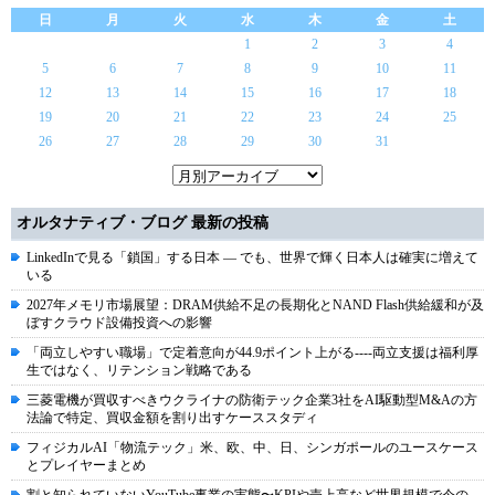
日
月
火
水
木
金
土
1
2
3
4
5
6
7
8
9
10
11
12
13
14
15
16
17
18
19
20
21
22
23
24
25
26
27
28
29
30
31
オルタナティブ・ブログ 最新の投稿
LinkedInで見る「鎖国」する日本 ― でも、世界で輝く日本人は確実に増えて
いる
2027年メモリ市場展望：DRAM供給不足の長期化とNAND Flash供給緩和が及
ぼすクラウド設備投資への影響
「両立しやすい職場」で定着意向が44.9ポイント上がる----両立支援は福利厚
生ではなく、リテンション戦略である
三菱電機が買収すべきウクライナの防衛テック企業3社をAI駆動型M&Aの方
法論で特定、買収金額を割り出すケーススタディ
フィジカルAI「物流テック」米、欧、中、日、シンガポールのユースケース
とプレイヤーまとめ
割と知られていないYouTube事業の実態〜KPIや売上高など世界規模で今の